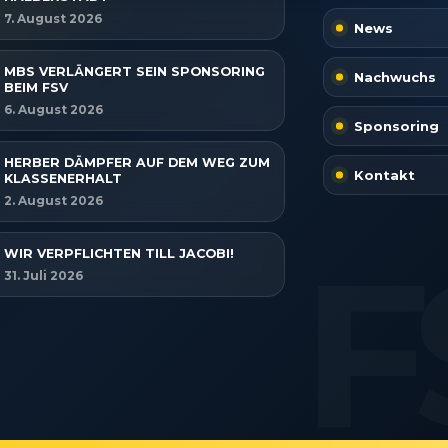
rleistung der Sicherheit, Verhinderung und
ckung von Betrug und Fehlerbehebung,
7. August 2026
tstellung und Anzeige von Werbung und Inhalten,
News
Imme
Entscheidungen zum Datenschutz speichern und
itteln.
MBS VERLÄNGERT SEIN SPONSORING
Nachwuchs
BEIM FSV
6. August 2026
Sponsoring
HERBER DÄMPFER AUF DEM WEG ZUM
Kontakt
KLASSENERHALT
2. August 2026
WIR VERPFLICHTEN TILL JACOBI!
31. Juli 2026