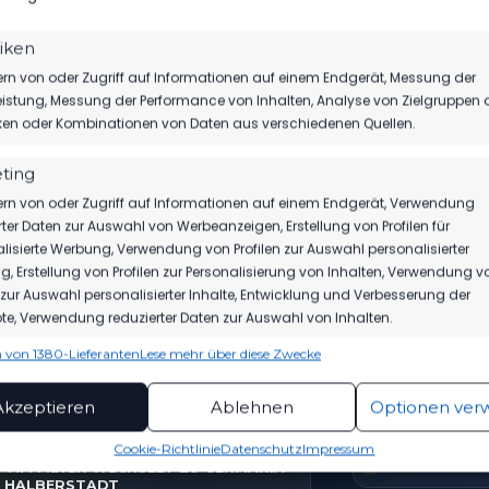
tiken
rn von oder Zugriff auf Informationen auf einem Endgerät, Messung der
istung, Messung der Performance von Inhalten, Analyse von Zielgruppen 
iken oder Kombinationen von Daten aus verschiedenen Quellen.
ting
rn von oder Zugriff auf Informationen auf einem Endgerät, Verwendung
rter Daten zur Auswahl von Werbeanzeigen, Erstellung von Profilen für
lisierte Werbung, Verwendung von Profilen zur Auswahl personalisierter
TICKETS
SPIELPLAN
akt auf
, Erstellung von Profilen zur Personalisierung von Inhalten, Verwendung v
Eintrittspreise & Spieltag
Nächste Part
n zur Auswahl personalisierter Inhalte, Entwicklung und Verbesserung der
e, Verwendung reduzierter Daten zur Auswahl von Inhalten.
 von 1380-Lieferanten
Lese mehr über diese Zwecke
ionen
Imme
hung und Kombination von Daten aus unterschiedlichen Quellen,
EUESTE NACHRICHTEN
VEREIN
Akzeptieren
Ablehnen
Optionen ver
fung verschiedener Endgeräte, Identifikation von Endgeräten
automatisch übermittelter Informationen.
Cookie-Richtlinie
Datenschutz
Impressum
Home
TIM MEYER WECHSELT ZU GERMANIA
HALBERSTADT