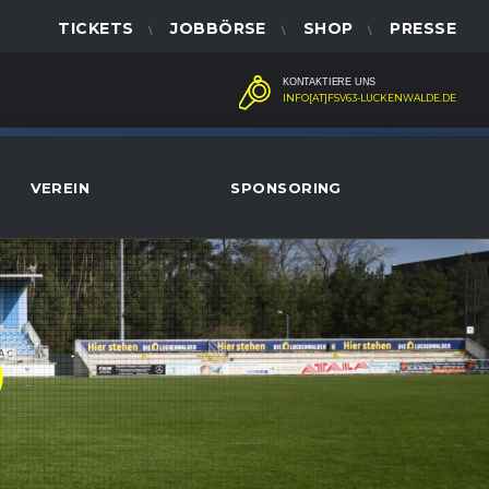
TICKETS
JOBBÖRSE
SHOP
PRESSE
KONTAKTIERE UNS
INFO[AT]FSV63-LUCKENWALDE.DE
VEREIN
SPONSORING
)