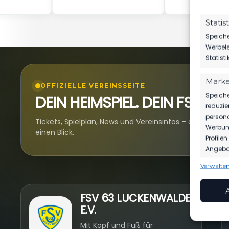
Statis
Speiche
Werbele
Statist
Marke
OFFIZIELLE VEREINSSEITE
Speiche
DEIN HEIMSPIEL. DEIN FSV.
reduzie
persona
Tickets, Spielplan, News und Vereinsinfos – alles komp
Werbung
einen Blick.
Profile
Angebot
Verwalten
Funkt
Abgleic
N
FSV 63 LUCKENWALDE
Verknüp
E.V.
anhand 
Mit Kopf und Fuß für