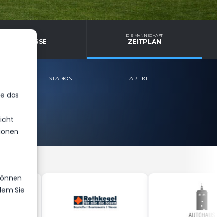
E MANNSCHAFT
DIE MANNSCHAFT
E ERGEBNISSE
ZEITPLAN
STADION
ARTIKEL
ie das
icht
ionen
 können
ndem Sie