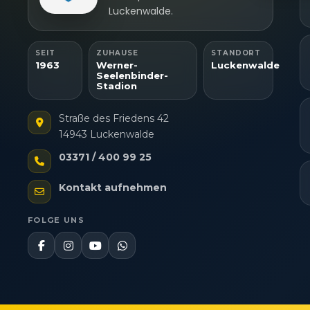
Gewäh
Luckenwalde.
Aufde
Berei
Ihre 
überm
SEIT
ZUHAUSE
STANDORT
1963
Werner-
Luckenwalde
Seelenbinder-
Stadion
Straße des Friedens 42
14943 Luckenwalde
03371 / 400 99 25
Kontakt aufnehmen
FOLGE UNS