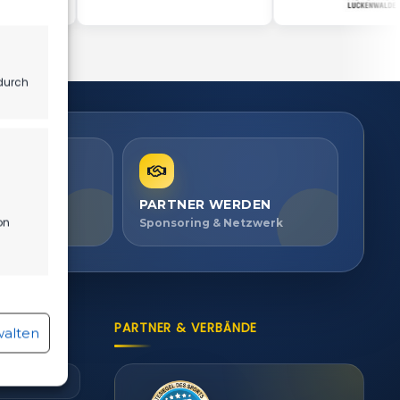
durch
PARTNER WERDEN
on
ien ansehen
Sponsoring & Netzwerk
r aktiv
PARTNER & VERBÄNDE
walten