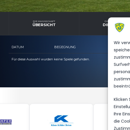
DIE MANNSCHAFT
DIE MANNSCHAFT
ÜBERSICHT
DIENSTPLAN
Wir ver
DATUM
BEGEGNUNG
ERGEB
speiche
zustimm
Für diese Auswahl wurden keine Spiele gefunden.
Surfver
personal
zustimm
beeintr
Klicken
Einstel
Ihre Ei
die Coo
Zustimm