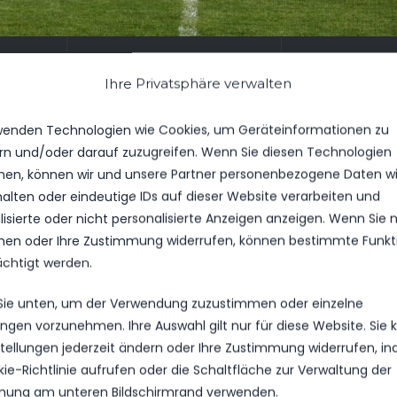
DIE MANNSCHAFT
DI
RANGLISTE
NEUST
Ihre Privatsphäre verwalten
wenden Technologien wie Cookies, um Geräteinformationen zu
NIS
WETTBEWERB
SAISON
rn und/oder darauf zuzugreifen. Wenn Sie diesen Technologien
en, können wir und unsere Partner personenbezogene Daten w
halten oder eindeutige IDs auf dieser Website verarbeiten und
isierte oder nicht personalisierte Anzeigen anzeigen. Wenn Sie n
en oder Ihre Zustimmung widerrufen, können bestimmte Funkt
ächtigt werden.
 Sie unten, um der Verwendung zuzustimmen oder einzelne
lungen vorzunehmen. Ihre Auswahl gilt nur für diese Website. Sie
nstellungen jederzeit ändern oder Ihre Zustimmung widerrufen, i
kie-Richtlinie aufrufen oder die Schaltfläche zur Verwaltung der
ung am unteren Bildschirmrand verwenden.