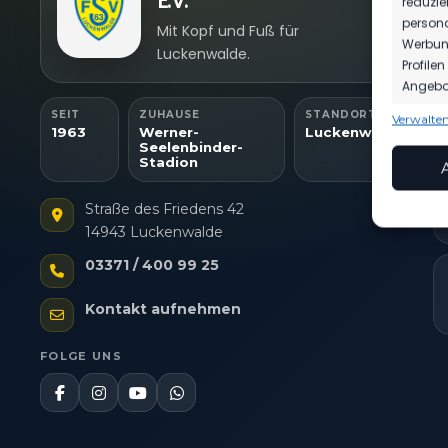
E.V.
reduzie
persona
Mit Kopf und Fuß für
Werbung
Luckenwalde.
Profile
Angebot
SEIT
ZUHAUSE
STANDORT
Verwalten
Funkt
1963
Werner-
Luckenwalde
Seelenbinder-
Abgleic
Stadion
Verknüp
anhand 
Straße des Friedens 42
14943 Luckenwalde
Gewäh
Aufde
03371 / 400 99 25
Berei
Ihre 
überm
Kontakt aufnehmen
FOLGE UNS