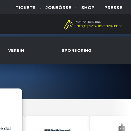
TICKETS
JOBBÖRSE
SHOP
PRESSE
KONTAKTIERE UNS
INFO[AT]FSV63-LUCKENWALDE.DE
VEREIN
SPONSORING
ie das