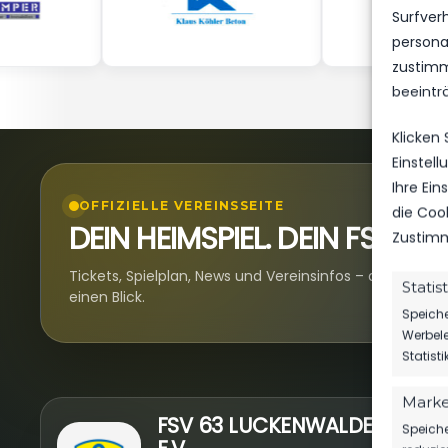
Surfver
personal
zustimm
beeintr
Klicken
Einstel
Ihre Ei
OFFIZIELLE VEREINSSEITE
die Coo
DEIN HEIMSPIEL. DEIN FSV.
Zustimm
Tickets, Spielplan, News und Vereinsinfos – alles komp
Statis
einen Blick.
Speiche
Werbele
Statist
Marke
N
FSV 63 LUCKENWALDE
Speiche