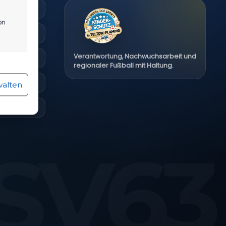
on
Verantwortung, Nachwuchsarbeit und
regionaler Fußball mit Haltung.
r aktiv
walten
r aktiv