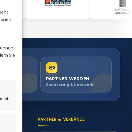
icht
ionen
 können
ndem Sie
PARTNER WERDEN
ien ansehen
Sponsoring & Netzwerk
durch
PARTNER & VERBÄNDE