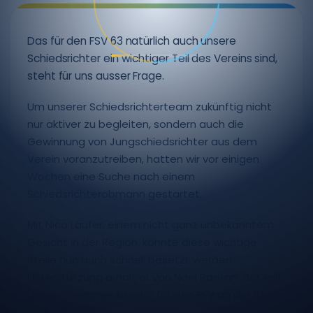
Das für den FSV 63 natürlich auch unsere
Schiedsrichter ein wichtiger Teil des Vereins sind,
steht für uns ausser Frage.
Um unserer Schiedsrichterteam zukünftig nicht
nur aktiver zu begleiten, sondern auch die
Gewinnung von Jungschiedsrichter aus dem
Verein voranzutreiben, hatten wir vor einigen
Wochen eine Suche nach einem
Schiedsrichterobmann gestartet.
Mit Nico Läufer, einem nicht ganz unbekanntem
Gesicht in der Region, konnte diese wichtige
Stelle nun auch schnell besetzt werden.
Unterstützung erhält er von Noel Radfan, der seit
diesem Sommer bereits für den FSV an der Pfeife
tätig ist.