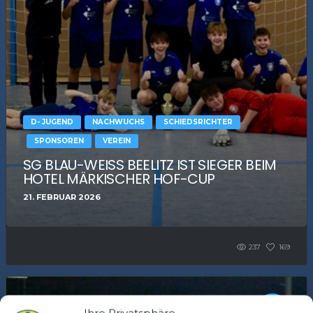
D- JUGEND
NACHWUCHS
SCHIEDSRICHTER
SPONSOREN
VEREIN
SG BLAU-WEISS BEELITZ IST SIEGER BEIM H
OTEL MÄRKISCHER HOF-CUP
21. FEBRUAR 2026
237
169
Ihre Privatsphäre