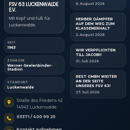
FSV 63 LUCKENWALDE
6. August 2026
E.V.
Mit Kopf und Fuß für
HERBER DÄMPFER
AUF DEM WEG ZUM
Luckenwalde.
KLASSENERHALT
2. August 2026
SEIT
1963
WIR VERPFLICHTEN
TILL JACOBI!
ZUHAUSE
31. Juli 2026
Werner-Seelenbinder-
Stadion
REST GMBH WEITER
AN DER SEITE
STANDORT
UNSERES FSV 63!
Luckenwalde
27. Juli 2026
Straße des Friedens 42
14943 Luckenwalde
03371 / 400 99 25
Kontakt aufnehmen