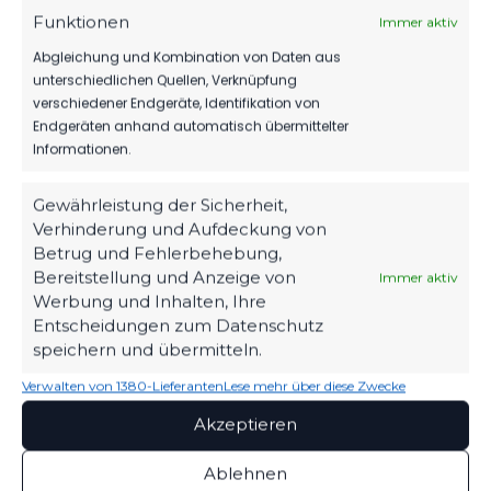
Funktionen
Immer aktiv
Abgleichung und Kombination von Daten aus
unterschiedlichen Quellen, Verknüpfung
2.MÄNNER
SCHIEDSRICHTER
SPONSOREN
VEREIN
verschiedener Endgeräte, Identifikation von
Endgeräten anhand automatisch übermittelter
MIERSDORF/ZEUTHEN GELINGT BEIM 3.
Informationen.
LUCKENWALDER PELIKAN-MASTERS DER
DRITTE SIEG
Gewährleistung der Sicherheit,
3. JANUAR 2026
Verhinderung und Aufdeckung von
Betrug und Fehlerbehebung,
Bereitstellung und Anzeige von
Immer aktiv
601
175
Werbung und Inhalten, Ihre
Entscheidungen zum Datenschutz
speichern und übermitteln.
Verwalten von 1380-Lieferanten
Lese mehr über diese Zwecke
Akzeptieren
Ablehnen