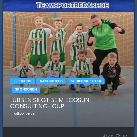
F- JUGEND
NACHWUCHS
SCHIEDSRICHTER
SPONSOREN
LÜBBEN SIEGT BEIM ECOSUN
CONSULTING- CUP
1. MÄRZ 2026
204
208