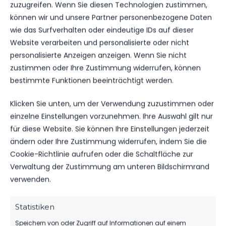
REGIONALLIGAMANNSCHAFT
zuzugreifen. Wenn Sie diesen Technologien zustimmen,
können wir und unsere Partner personenbezogene Daten
wie das Surfverhalten oder eindeutige IDs auf dieser
Website verarbeiten und personalisierte oder nicht
personalisierte Anzeigen anzeigen. Wenn Sie nicht
WEITERE MELDUNGEN
zustimmen oder Ihre Zustimmung widerrufen, können
DAS KÖNNTE DICH
bestimmte Funktionen beeinträchtigt werden.
AUCH INTERESSIEREN.
Klicken Sie unten, um der Verwendung zuzustimmen oder
einzelne Einstellungen vorzunehmen. Ihre Auswahl gilt nur
für diese Website. Sie können Ihre Einstellungen jederzeit
1.MÄNNER
ändern oder Ihre Zustimmung widerrufen, indem Sie die
Cookie-Richtlinie aufrufen oder die Schaltfläche zur
TIM MEYER WECHSELT ZU GERMANIA
HALBERSTADT
Verwaltung der Zustimmung am unteren Bildschirmrand
verwenden.
64
07. Aug. 2026
Statistiken
SPONSOREN
Speichern von oder Zugriff auf Informationen auf einem