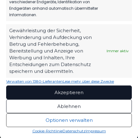
verschiedener Endgeräte, Identifikation von
Endgeräten anhand automatisch übermittelter
Informationen.
Gewährleistung der Sicherheit,
OFFIZIELLE VEREINSSEITE
Verhinderung und Aufdeckung von
DEIN HEIMSPIEL. DEIN FSV.
Betrug und Fehlerbehebung,
Bereitstellung und Anzeige von
Immer aktiv
Tickets, Spielplan, News und Vereinsinfos – alles
Werbung und Inhalten, Ihre
kompakt auf einen Blick.
Entscheidungen zum Datenschutz
speichern und übermitteln.
Verwalten von 1380-Lieferanten
TICKETS
Lese mehr über diese Zwecke
Eintrittspreise & Spieltag
Akzeptieren
Ablehnen
SPIELPLAN
Optionen verwalten
Nächste Partien ansehen
Cookie-Richtlinie
Datenschutz
Impressum