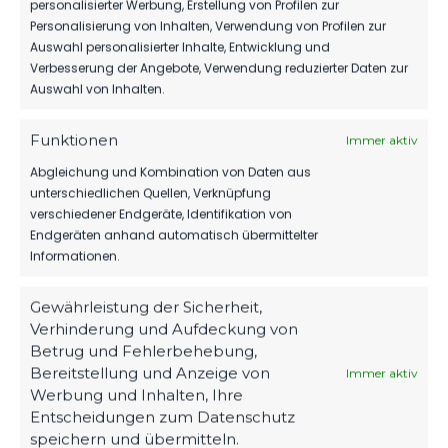
personalisierter Werbung, Erstellung von Profilen zur
HERBER DÄMPFER AUF DEM WEG ZUM
Personalisierung von Inhalten, Verwendung von Profilen zur
KLASSENERHALT
Auswahl personalisierter Inhalte, Entwicklung und
214
02. Aug. 2026
Verbesserung der Angebote, Verwendung reduzierter Daten zur
Auswahl von Inhalten.
Funktionen
Immer aktiv
1.MÄNNER
Abgleichung und Kombination von Daten aus
WIR VERPFLICHTEN TILL JACOBI!
unterschiedlichen Quellen, Verknüpfung
168
31. Juli 2026
verschiedener Endgeräte, Identifikation von
Endgeräten anhand automatisch übermittelter
Informationen.
Gewährleistung der Sicherheit,
Verhinderung und Aufdeckung von
Betrug und Fehlerbehebung,
Bereitstellung und Anzeige von
Immer aktiv
Werbung und Inhalten, Ihre
Entscheidungen zum Datenschutz
speichern und übermitteln.