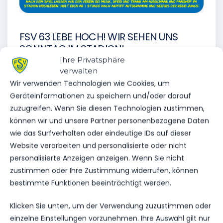
FSV 63 LEBE HOCH! WIR SEHEN UNS
SONNTAG IM STADION!
Ihre Privatsphäre
verwalten
Wir verwenden Technologien wie Cookies, um
Geräteinformationen zu speichern und/oder darauf
zuzugreifen. Wenn Sie diesen Technologien zustimmen,
VORHERIGER BEITRAG
können wir und unsere Partner personenbezogene Daten
DER FSV VERSCHIEBT
wie das Surfverhalten oder eindeutige IDs auf dieser
ENERGIES AUFSTIEGSPARTY
Website verarbeiten und personalisierte oder nicht
personalisierte Anzeigen anzeigen. Wenn Sie nicht
zustimmen oder Ihre Zustimmung widerrufen, können
bestimmte Funktionen beeinträchtigt werden.
NÄCHSTER BEITRAG
Klicken Sie unten, um der Verwendung zuzustimmen oder
VEREINSSPIELPLAN VOM
einzelne Einstellungen vorzunehmen. Ihre Auswahl gilt nur
14.05 – 19.05.24