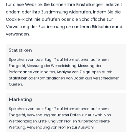
für diese Website. Sie können Ihre Einstellungen jederzeit
ändern oder Ihre Zustimmung widerrufen, indem Sie die
Cookie-Richtlinie aufrufen oder die Schaltfläche zur
Verwaltung der Zustimmung am unteren Bildschirmrand
WEITERE MELDUNGEN
verwenden.
DAS KÖNNTE DICH
AUCH INTERESSIEREN.
Statistiken
Speichern von oder Zugriff auf Informationen auf einem
Endgerät, Messung der Werbeleistung, Messung der
Performance von Inhalten, Analyse von Zielgruppen durch
1.MÄNNER
Statistiken oder Kombinationen von Daten aus verschiedenen
Quellen.
TIM MEYER WECHSELT ZU GERMANIA
HALBERSTADT
Marketing
79
07. Aug. 2026
Speichern von oder Zugriff auf Informationen auf einem
Endgerät, Verwendung reduzierter Daten zur Auswahl von
Werbeanzeigen, Erstellung von Profilen für personalisierte
1.MÄNNER
Werbung, Verwendung von Profilen zur Auswahl