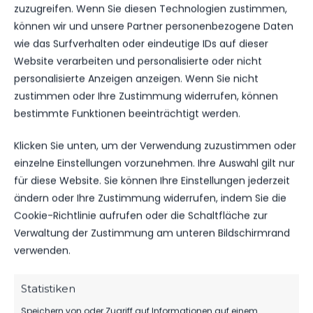
OMMERTURNIER DER F-J
zuzugreifen. Wenn Sie diesen Technologien zustimmen,
UNIOREN
können wir und unsere Partner personenbezogene Daten
wie das Surfverhalten oder eindeutige IDs auf dieser
Website verarbeiten und personalisierte oder nicht
personalisierte Anzeigen anzeigen. Wenn Sie nicht
zustimmen oder Ihre Zustimmung widerrufen, können
WEITERE MELDUNGEN
DAS KÖNNTE DICH
bestimmte Funktionen beeinträchtigt werden.
AUCH INTERESSIEREN.
Klicken Sie unten, um der Verwendung zuzustimmen oder
einzelne Einstellungen vorzunehmen. Ihre Auswahl gilt nur
für diese Website. Sie können Ihre Einstellungen jederzeit
ändern oder Ihre Zustimmung widerrufen, indem Sie die
1.MÄNNER
Cookie-Richtlinie aufrufen oder die Schaltfläche zur
Verwaltung der Zustimmung am unteren Bildschirmrand
TIM MEYER WECHSELT ZU GERMANIA
HALBERSTADT
verwenden.
79
07. Aug. 2026
Statistiken
Speichern von oder Zugriff auf Informationen auf einem