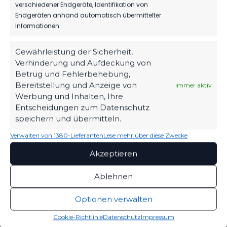
verschiedener Endgeräte, Identifikation von
Endgeräten anhand automatisch übermittelter
Informationen.
Gewährleistung der Sicherheit,
OFFIZIELLE VEREINSSEITE
Verhinderung und Aufdeckung von
DEIN HEIMSPIEL. DEIN FSV.
Betrug und Fehlerbehebung,
Bereitstellung und Anzeige von
Immer aktiv
Tickets, Spielplan, News und Vereinsinfos – alles
Werbung und Inhalten, Ihre
kompakt auf einen Blick.
Entscheidungen zum Datenschutz
speichern und übermitteln.
Verwalten von 1380-Lieferanten
Lese mehr über diese Zwecke
TICKETS
Eintrittspreise & Spieltag
Akzeptieren
Ablehnen
SPIELPLAN
Optionen verwalten
Nächste Partien ansehen
Cookie-Richtlinie
Datenschutz
Impressum