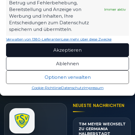
Betrug und Fehlerbehebung,
Eintrittspreise & Spieltag
Bereitstellung und Anzeige von
Immer aktiv
Werbung und Inhalten, Ihre
Entscheidungen zum Datenschutz
speichern und übermitteln.
SPIELPLAN
Verwalten von 1380-Lieferanten
Lese mehr über diese Zwecke
Nächste Partien ansehen
Akzeptieren
Ablehnen
PARTNER WERDEN
Sponsoring & Netzwerk
Optionen verwalten
Cookie-Richtlinie
Datenschutz
Impressum
NEUESTE NACHRICHTEN
TIM MEYER WECHSELT
ZU GERMANIA
HALBERSTADT