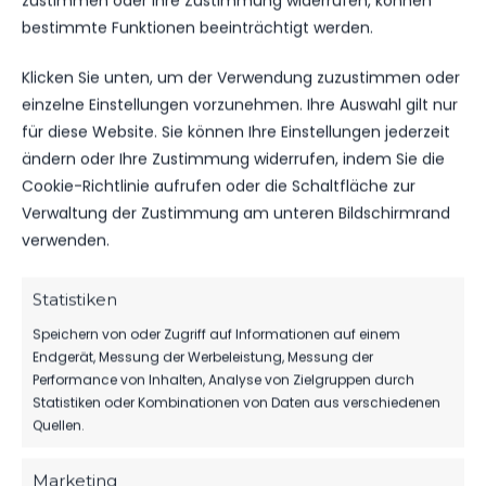
zustimmen oder Ihre Zustimmung widerrufen, können
bestimmte Funktionen beeinträchtigt werden.
DATUM
BEGEGNUNG
ERGEBNIS
WETTBEWE
Klicken Sie unten, um der Verwendung zuzustimmen oder
einzelne Einstellungen vorzunehmen. Ihre Auswahl gilt nur
Für diese Auswahl wurden keine Spiele gefunden.
für diese Website. Sie können Ihre Einstellungen jederzeit
ändern oder Ihre Zustimmung widerrufen, indem Sie die
Cookie-Richtlinie aufrufen oder die Schaltfläche zur
ÄHNLICHE BEITRÄGE
Verwaltung der Zustimmung am unteren Bildschirmrand
Werderaner FC Viktoria vs
FSV 63 Luckenwalde D1-
verwenden.
FSV 63 Luckenwalde D1-
Jugend vs Werderaner FC
Jugend
Viktoria
8. November 2025
30. November 2025
Statistiken
Ähnlicher Beitrag
Ähnlicher Beitrag
Speichern von oder Zugriff auf Informationen auf einem
FSV 63 Luckenwalde C-
Endgerät, Messung der Werbeleistung, Messung der
Jugend vs FC Viktoria
Performance von Inhalten, Analyse von Zielgruppen durch
Jüterbog
Statistiken oder Kombinationen von Daten aus verschiedenen
19. April 2023
Quellen.
Ähnlicher Beitrag
Marketing