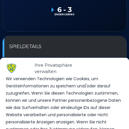
6
-
3
ENDERGEBNIS
SPIELDETAILS
DATUM
ZEIT
SAISON
Ihre Privatsphäre
22. August 2023
16:30
2023/24
verwalten
Wir verwenden Technologien wie Cookies, um
Geräteinformationen zu speichern und/oder darauf
ERGEBNIS
zuzugreifen. Wenn Sie diesen Technologien zustimmen,
können wir und unsere Partner personenbezogene Daten
wie das Surfverhalten oder eindeutige IDs auf dieser
MANNSCHAFT
TORE
SPIELAUSGANG
Website verarbeiten und personalisierte oder nicht
Werderaner FC Viktoria
6
Sieg
personalisierte Anzeigen anzeigen. Wenn Sie nicht
FSV 63 Luckenwalde C-Jugend
3
Niederlage