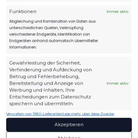
Funktionen
Immer aktiv
Abgleichung und Kombination von Daten aus
unterschiedlichen Quellen, Verknüpfung
verschiedener Endgeräte, Identifikation von
Endgeräten anhand automatisch übermittelter
Informationen.
Gewährleistung der Sicherheit,
Verhinderung und Aufdeckung von
Betrug und Fehlerbehebung,
Bereitstellung und Anzeige von
Immer aktiv
Werbung und Inhalten, Ihre
Entscheidungen zum Datenschutz
OFFIZIELLE VEREINSSEITE
speichern und übermitteln.
DEIN HEIMSPIEL. DEIN FSV.
Verwalten von 1380-Lieferanten
Lese mehr über diese Zwecke
Tickets, Spielplan, News und Vereinsinfos – alles
kompakt auf einen Blick.
Akzeptieren