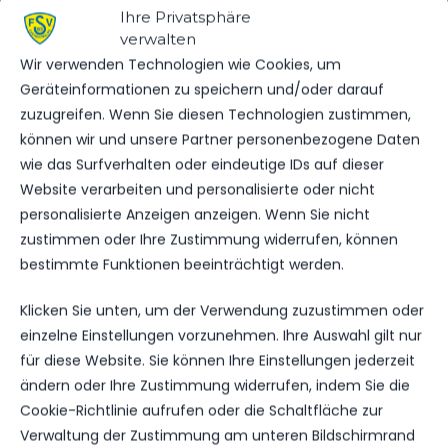
Ihre Privatsphäre
SPIELSTATISTIKEN
verwalten
Wir verwenden Technologien wie Cookies, um
Geräteinformationen zu speichern und/oder darauf
zuzugreifen. Wenn Sie diesen Technologien zustimmen,
SV SPARTA LICHTENBERG
können wir und unsere Partner personenbezogene Daten
wie das Surfverhalten oder eindeutige IDs auf dieser
VS.
Website verarbeiten und personalisierte oder nicht
personalisierte Anzeigen anzeigen. Wenn Sie nicht
FSV 63 LUCKENWALDE
zustimmen oder Ihre Zustimmung widerrufen, können
bestimmte Funktionen beeinträchtigt werden.
TORE
Klicken Sie unten, um der Verwendung zuzustimmen oder
0
0
einzelne Einstellungen vorzunehmen. Ihre Auswahl gilt nur
GELBE KARTEN
für diese Website. Sie können Ihre Einstellungen jederzeit
0
0
ändern oder Ihre Zustimmung widerrufen, indem Sie die
ROTE KARTEN
Cookie-Richtlinie aufrufen oder die Schaltfläche zur
0
0
Verwaltung der Zustimmung am unteren Bildschirmrand