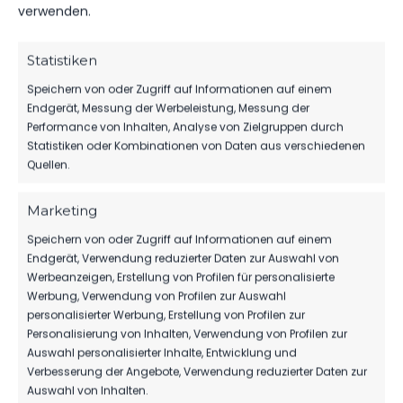
verwenden.
Statistiken
DATUM
BEGEGNUNG
ERGEBNIS
WETTBEWE
Speichern von oder Zugriff auf Informationen auf einem
Endgerät, Messung der Werbeleistung, Messung der
Performance von Inhalten, Analyse von Zielgruppen durch
Für diese Auswahl wurden keine Spiele gefunden.
Statistiken oder Kombinationen von Daten aus verschiedenen
Quellen.
ÄHNLICHE BEITRÄGE
Marketing
SV Lichtenberg 47 vs FSV
FSV 63 Luckenwalde A-
Speichern von oder Zugriff auf Informationen auf einem
63 Luckenwalde
Jugend vs SV Lichtenberg
Endgerät, Verwendung reduzierter Daten zur Auswahl von
4. März 2023
47
Werbeanzeigen, Erstellung von Profilen für personalisierte
Ähnlicher Beitrag
4. Februar 2023
Werbung, Verwendung von Profilen zur Auswahl
Ähnlicher Beitrag
personalisierter Werbung, Erstellung von Profilen zur
FSV 63 Luckenwalde vs SV
Personalisierung von Inhalten, Verwendung von Profilen zur
Lichtenberg 47
Auswahl personalisierter Inhalte, Entwicklung und
16. September 2022
Verbesserung der Angebote, Verwendung reduzierter Daten zur
Ähnlicher Beitrag
Auswahl von Inhalten.