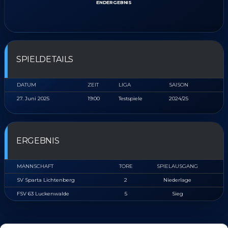
ENDERGEBNIS
SPIELDETAILS
DATUM
ZEIT
LIGA
SAISON
27. Juni 2025
19:00
Testspiele
2024/25
ERGEBNIS
MANNSCHAFT
TORE
SPIELAUSGANG
SV Sparta Lichtenberg
2
Niederlage
FSV 63 Luckenwalde
5
Sieg