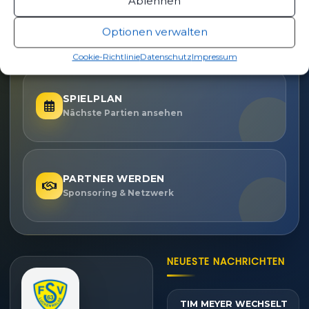
Ablehnen
TICKETS
Optionen verwalten
Eintrittspreise & Spieltag
Cookie-Richtlinie
Datenschutz
Impressum
SPIELPLAN
Nächste Partien ansehen
PARTNER WERDEN
Sponsoring & Netzwerk
NEUESTE NACHRICHTEN
TIM MEYER WECHSELT