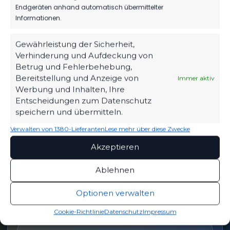
Endgeräten anhand automatisch übermittelter
Informationen.
OFFIZIELLE VEREINSSEITE
Gewährleistung der Sicherheit,
DEIN HEIMSPIEL. DEIN FSV.
Verhinderung und Aufdeckung von
Betrug und Fehlerbehebung,
Tickets, Spielplan, News und Vereinsinfos – alles
Bereitstellung und Anzeige von
Immer aktiv
kompakt auf einen Blick.
Werbung und Inhalten, Ihre
Entscheidungen zum Datenschutz
speichern und übermitteln.
TICKETS
Verwalten von 1380-Lieferanten
Lese mehr über diese Zwecke
Eintrittspreise & Spieltag
Akzeptieren
Ablehnen
SPIELPLAN
Optionen verwalten
Nächste Partien ansehen
Cookie-Richtlinie
Datenschutz
Impressum