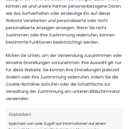
können wir und unsere Partner personenbezogene Daten
wie das Surfverhalten oder eindeutige IDs auf dieser
Website verarbeiten und personalisierte oder nicht
DATUM
BEGEGNUNG
ERGEBNIS
WETTBEWE
personalisierte Anzeigen anzeigen. Wenn Sie nicht
zustimmen oder Ihre Zustimmung widerrufen, können
FSV 63
SA.., 22.
Luckenwalde
bestimmte Funktionen beeinträchtigt werden.
JUNI
B-Jugend
Landesliga
2024
4:3
vs. SG Rot-
B-Jugend
11:00
Klicken Sie unten, um der Verwendung zuzustimmen oder
Weiß
Uhr
Neuenhagen
einzelne Einstellungen vorzunehmen. Ihre Auswahl gilt nur
für diese Website. Sie können Ihre Einstellungen jederzeit
ändern oder Ihre Zustimmung widerrufen, indem Sie die
SO.., 10.
SG Rot-Weiß
SEP.
Neuenhagen
Cookie-Richtlinie aufrufen oder die Schaltfläche zur
Landesliga
2023
7:1
vs. FSV 63
B-Jugend
Verwaltung der Zustimmung am unteren Bildschirmrand
Luckenwalde
16:00
B-Jugend
Uhr
verwenden.
Statistiken
ÄHNLICHE BEITRÄGE
Speichern von oder Zugriff auf Informationen auf einem
SG Rot-Weiß Neuenhagen
FSV 63 Luckenwalde B-