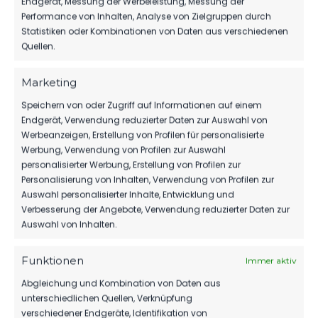
Endgerät, Messung der Werbeleistung, Messung der
vs FSV 63 Luckenwalde B-
Jugend vs SG Rot-Weiß
Performance von Inhalten, Analyse von Zielgruppen durch
Jugend
Neuenhagen
Statistiken oder Kombinationen von Daten aus verschiedenen
10. September 2023
22. Juni 2024
Quellen.
Ähnlicher Beitrag
Ähnlicher Beitrag
FSV 63 Luckenwalde B-
Marketing
Jugend vs SG Rot-Weiß
Speichern von oder Zugriff auf Informationen auf einem
Neuenhagen
Endgerät, Verwendung reduzierter Daten zur Auswahl von
24. Mai 2025
Ähnlicher Beitrag
Werbeanzeigen, Erstellung von Profilen für personalisierte
Werbung, Verwendung von Profilen zur Auswahl
personalisierter Werbung, Erstellung von Profilen zur
Personalisierung von Inhalten, Verwendung von Profilen zur
Auswahl personalisierter Inhalte, Entwicklung und
Verbesserung der Angebote, Verwendung reduzierter Daten zur
Auswahl von Inhalten.
Funktionen
Immer aktiv
Abgleichung und Kombination von Daten aus
unterschiedlichen Quellen, Verknüpfung
verschiedener Endgeräte, Identifikation von