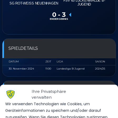
FSV 63 LUCKENWALDE B-
SG ROT-WEISS NEUENHAGEN
JUGEND
0
-
3
ENDERGEBNIS
SPIELDETAILS
DATUM
ZEIT
LIGA
SAISON
30. November 2024
11:00
Landesliga B-Jugend
2024/25
ERGEBNIS
Ihre Privatsphäre
verwalten
Wir verwenden Technologien wie Cookies, um
MANNSCHAFT
TORE
SPIELAUSGANG
Geräteinformationen zu speichern und/oder darauf
SG Rot-Weiß Neuenhagen
0
Niederlage
zuzugreifen. Wenn Sie diesen Technologien zustimmen,
FSV 63 Luckenwalde B-Jugend
3
Sieg