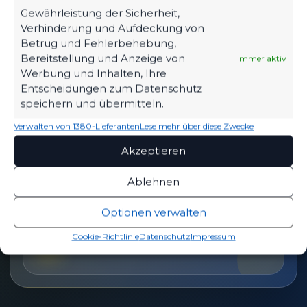
Tickets, Spielplan, News und Vereinsinfos – alles
Gewährleistung der Sicherheit,
kompakt auf einen Blick.
Verhinderung und Aufdeckung von
Betrug und Fehlerbehebung,
Bereitstellung und Anzeige von
Immer aktiv
TICKETS
Werbung und Inhalten, Ihre
Eintrittspreise & Spieltag
Entscheidungen zum Datenschutz
speichern und übermitteln.
Verwalten von 1380-Lieferanten
Lese mehr über diese Zwecke
Akzeptieren
SPIELPLAN
Nächste Partien ansehen
Ablehnen
Optionen verwalten
PARTNER WERDEN
Cookie-Richtlinie
Datenschutz
Impressum
Sponsoring & Netzwerk