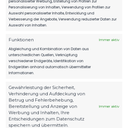
personalisierter Werbung, Erstellung von Profilen zur
Niederlausitz vs FSV 63
Niederlausitz vs FSV 63
Personalisierung von Inhalten, Verwendung von Profilen zur
Luckenwalde A-Jugend
Luckenwalde A-Jugend
Auswahl personalisierter Inhalte, Entwicklung und
16. April 2023
26. August 2023
Verbesserung der Angebote, Verwendung reduzierter Daten zur
Ähnlicher Beitrag
Ähnlicher Beitrag
Auswahl von Inhalten.
JFV Fußballunion
Niederlausitz vs FSV 63
Funktionen
Immer aktiv
Luckenwalde A-Jugend
25. Februar 2023
Abgleichung und Kombination von Daten aus
Ähnlicher Beitrag
unterschiedlichen Quellen, Verknüpfung
verschiedener Endgeräte, Identifikation von
Endgeräten anhand automatisch übermittelter
Informationen.
Gewährleistung der Sicherheit,
Verhinderung und Aufdeckung von
Betrug und Fehlerbehebung,
Bereitstellung und Anzeige von
Immer aktiv
Werbung und Inhalten, Ihre
Entscheidungen zum Datenschutz
speichern und übermitteln.