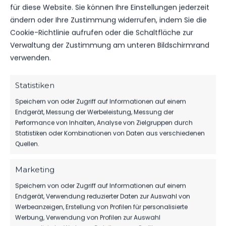
für diese Website. Sie können Ihre Einstellungen jederzeit
ROTE KARTEN
ändern oder Ihre Zustimmung widerrufen, indem Sie die
0
0
Cookie-Richtlinie aufrufen oder die Schaltfläche zur
Verwaltung der Zustimmung am unteren Bildschirmrand
verwenden.
Statistiken
DATUM
BEGEGNUNG
ERGEBNIS
WETTBEWE
Speichern von oder Zugriff auf Informationen auf einem
Endgerät, Messung der Werbeleistung, Messung der
JFV
SO.., 16.
Fußballunion
Performance von Inhalten, Analyse von Zielgruppen durch
APR.
Niederlausitz
Brandenburg
Statistiken oder Kombinationen von Daten aus verschiedenen
2023
Abgesagt
vs. FSV 63
Pokal A
Quellen.
Luckenwalde
Jugend
A-Jugend
Abgesagt
Abgesagt
Marketing
Speichern von oder Zugriff auf Informationen auf einem
Endgerät, Verwendung reduzierter Daten zur Auswahl von
ÄHNLICHE BEITRÄGE
Werbeanzeigen, Erstellung von Profilen für personalisierte
Werbung, Verwendung von Profilen zur Auswahl
JFV Fußballunion
JFV Fußballunion