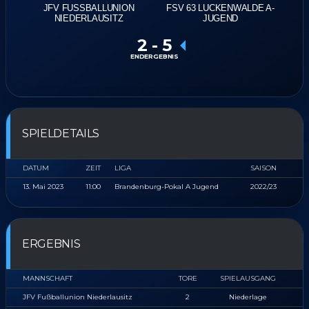
JFV FUSSBALLUNION N
FSV 63 LUCKENWALDE A-
IEDERLAUSITZ
JUGEND
2
-
5
ENDERGEBNIS
SPIELDETAILS
DATUM
ZEIT
LIGA
SAISON
13. Mai 2023
11:00
Brandenburg-Pokal A Jugend
2022/23
ERGEBNIS
MANNSCHAFT
TORE
SPIELAUSGANG
JFV Fußballunion Niederlausitz
2
Niederlage