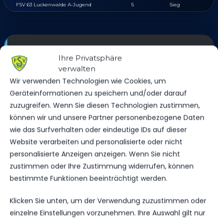
FSV 63 Luckenwalde A-Jugend
5
Sieg
SPIELSTATISTIKEN
Ihre Privatsphäre
verwalten
Wir verwenden Technologien wie Cookies, um
Geräteinformationen zu speichern und/oder darauf
JFV FUSSBALLUNION NIEDERLAUSITZ
zuzugreifen. Wenn Sie diesen Technologien zustimmen,
können wir und unsere Partner personenbezogene Daten
VS.
wie das Surfverhalten oder eindeutige IDs auf dieser
Website verarbeiten und personalisierte oder nicht
FSV 63 LUCKENWALDE A-JUGEND
personalisierte Anzeigen anzeigen. Wenn Sie nicht
zustimmen oder Ihre Zustimmung widerrufen, können
bestimmte Funktionen beeinträchtigt werden.
TORE
0
0
Klicken Sie unten, um der Verwendung zuzustimmen oder
GELBE KARTEN
einzelne Einstellungen vorzunehmen. Ihre Auswahl gilt nur
0
0