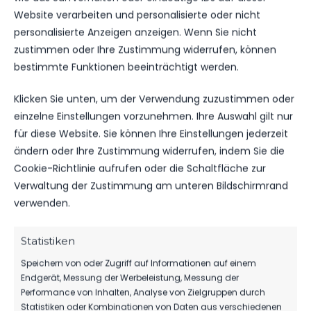
MANNSCHAFT
TORE
SPIELAUSGANG
Website verarbeiten und personalisierte oder nicht
FSV 63 Luckenwalde
8
Sieg
personalisierte Anzeigen anzeigen. Wenn Sie nicht
Reinickendorfer Füchse
0
Niederlage
zustimmen oder Ihre Zustimmung widerrufen, können
bestimmte Funktionen beeinträchtigt werden.
Klicken Sie unten, um der Verwendung zuzustimmen oder
SPIELSTATISTIKEN
einzelne Einstellungen vorzunehmen. Ihre Auswahl gilt nur
für diese Website. Sie können Ihre Einstellungen jederzeit
ändern oder Ihre Zustimmung widerrufen, indem Sie die
Cookie-Richtlinie aufrufen oder die Schaltfläche zur
Verwaltung der Zustimmung am unteren Bildschirmrand
FSV 63 LUCKENWALDE
verwenden.
VS.
Statistiken
REINICKENDORFER FÜCHSE
Speichern von oder Zugriff auf Informationen auf einem
Endgerät, Messung der Werbeleistung, Messung der
Performance von Inhalten, Analyse von Zielgruppen durch
TORE
Statistiken oder Kombinationen von Daten aus verschiedenen
0
0