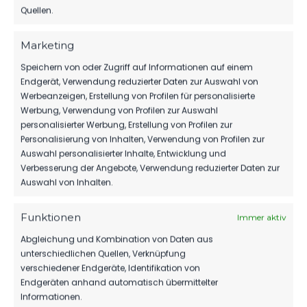
Quellen.
GELBE KARTEN
0
0
Marketing
ROTE KARTEN
0
0
Speichern von oder Zugriff auf Informationen auf einem
Endgerät, Verwendung reduzierter Daten zur Auswahl von
Werbeanzeigen, Erstellung von Profilen für personalisierte
Werbung, Verwendung von Profilen zur Auswahl
personalisierter Werbung, Erstellung von Profilen zur
Personalisierung von Inhalten, Verwendung von Profilen zur
Auswahl personalisierter Inhalte, Entwicklung und
DATUM
BEGEGNUNG
ERGEBNIS
WETTBEWE
Verbesserung der Angebote, Verwendung reduzierter Daten zur
Auswahl von Inhalten.
Für diese Auswahl wurden keine Spiele gefunden.
Funktionen
Immer aktiv
Abgleichung und Kombination von Daten aus
ÄHNLICHE BEITRÄGE
unterschiedlichen Quellen, Verknüpfung
SV Zernsdorf vs FSV 63
Ruhlsdorfer BC vs FSV 63
verschiedener Endgeräte, Identifikation von
Luckenwalde
Luckenwalde Freizeitliga
Endgeräten anhand automatisch übermittelter
11. Februar 2023
20. Juni 2025
Informationen.
Ähnlicher Beitrag
Ähnlicher Beitrag