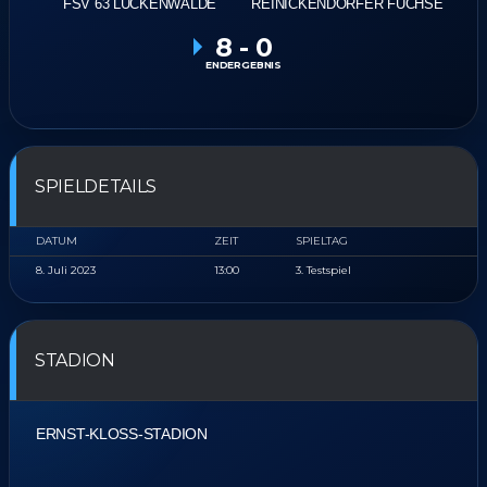
FSV 63 LUCKENWALDE
REINICKENDORFER FÜCHSE
8
-
0
ENDERGEBNIS
SPIELDETAILS
DATUM
ZEIT
SPIELTAG
8. Juli 2023
13:00
3. Testspiel
STADION
ERNST-KLOSS-STADION