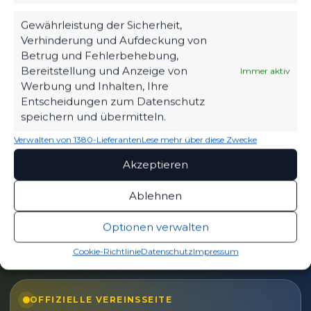
Ruhlsdorfer BC vs FSV 63
Gewährleistung der Sicherheit,
Luckenwalde
Verhinderung und Aufdeckung von
21. Juni 2024
Betrug und Fehlerbehebung,
Ähnlicher Beitrag
Bereitstellung und Anzeige von
Immer aktiv
Werbung und Inhalten, Ihre
Entscheidungen zum Datenschutz
speichern und übermitteln.
Verwalten von 1380-Lieferanten
Lese mehr über diese Zwecke
Akzeptieren
Ablehnen
Optionen verwalten
Cookie-Richtlinie
Datenschutz
Impressum
OFFIZIELLE VEREINSSEITE