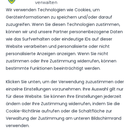
verwalten
Wir verwenden Technologien wie Cookies, um
SPIELSTATISTIKEN
Geräteinformationen zu speichern und/oder darauf
zuzugreifen. Wenn Sie diesen Technologien zustimmen,
können wir und unsere Partner personenbezogene Daten
wie das Surfverhalten oder eindeutige IDs auf dieser
FSV 63 LUCKENWALDE
Website verarbeiten und personalisierte oder nicht
personalisierte Anzeigen anzeigen. Wenn Sie nicht
VS.
zustimmen oder Ihre Zustimmung widerrufen, können
SV BABELSBERG 03
bestimmte Funktionen beeinträchtigt werden.
Klicken Sie unten, um der Verwendung zuzustimmen oder
einzelne Einstellungen vorzunehmen. Ihre Auswahl gilt nur
TORE
1
2
für diese Website. Sie können Ihre Einstellungen jederzeit
ändern oder Ihre Zustimmung widerrufen, indem Sie die
GELBE KARTEN
1
3
Cookie-Richtlinie aufrufen oder die Schaltfläche zur
Verwaltung der Zustimmung am unteren Bildschirmrand
ROTE KARTEN
0
0
verwenden.