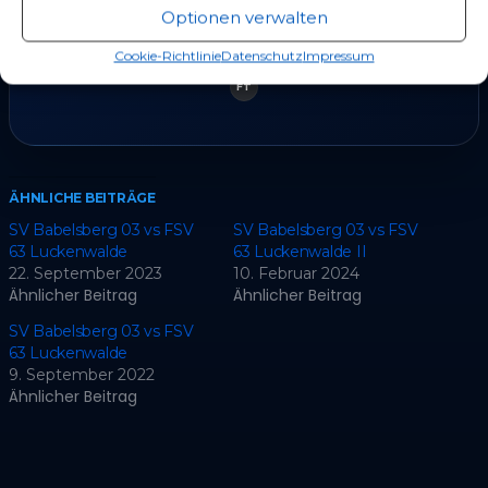
Optionen verwalten
90+
Spieler
Cookie-Richtlinie
Datenschutz
Impressum
2'
FT
ÄHNLICHE BEITRÄGE
SV Babelsberg 03 vs FSV
SV Babelsberg 03 vs FSV
63 Luckenwalde
63 Luckenwalde II
22. September 2023
10. Februar 2024
Ähnlicher Beitrag
Ähnlicher Beitrag
SV Babelsberg 03 vs FSV
63 Luckenwalde
9. September 2022
Ähnlicher Beitrag