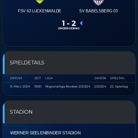
FSV 63 LUCKENWALDE
SV BABELSBERG 03
1
-
2
ENDERGEBNIS
SPIELDETAILS
DATUM
ZEIT
LIGA
SAISON
SPIELTAG
9. März 2024
13:00
Regionalliga Nordost 2023/24
2023/24
25. Spieltag
STADION
WERNER SEELENBINDER STADION