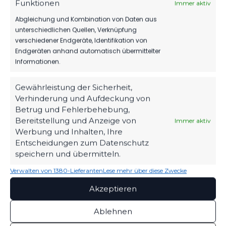
Funktionen
Immer aktiv
vs. FSV 63
2022/23
19:00
Luckenwalde
Uhr
Abgleichung und Kombination von Daten aus
unterschiedlichen Quellen, Verknüpfung
verschiedener Endgeräte, Identifikation von
SPIELZEIT
Endgeräten anhand automatisch übermittelter
Informationen.
KO
Gewährleistung der Sicherheit,
Verhinderung und Aufdeckung von
Betrug und Fehlerbehebung,
46'
Spieler
Bereitstellung und Anzeige von
Immer aktiv
Werbung und Inhalten, Ihre
46'
Spieler
Entscheidungen zum Datenschutz
speichern und übermitteln.
46'
Spieler
Verwalten von 1380-Lieferanten
Lese mehr über diese Zwecke
72'
Spieler
Akzeptieren
82'
Spieler
Ablehnen
89'
Spieler