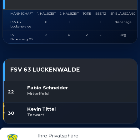
MANNSCHAFT
1. HALBZEIT
2. HALBZEIT
TORE
BESITZ
SPIELAUSGANG
FSV 63
0
1
1
1
Niederlage
Luckenwalde
SV
2
0
2
2
Sieg
Babelsberg 03
FSV 63 LUCKENWALDE
Fabio Schneider
22
Mittelfeld
Kevin Tittel
30
Torwart
Ihre Privatsphäre