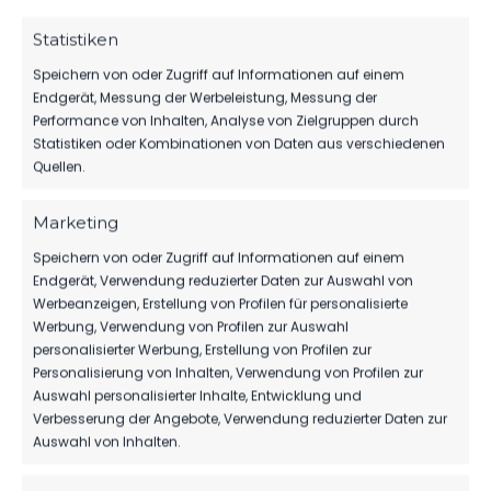
Statistiken
Speichern von oder Zugriff auf Informationen auf einem
Endgerät, Messung der Werbeleistung, Messung der
DATUM
BEGEGNUNG
ERGEBNIS
WETTBEWE
Performance von Inhalten, Analyse von Zielgruppen durch
Statistiken oder Kombinationen von Daten aus verschiedenen
FR.., 22.
SV
Quellen.
SEP.
Babelsberg
Regionalliga
2023
1:2
03
Nordost
Marketing
vs. FSV 63
2023/24
19:00
Luckenwalde
Uhr
Speichern von oder Zugriff auf Informationen auf einem
Endgerät, Verwendung reduzierter Daten zur Auswahl von
Werbeanzeigen, Erstellung von Profilen für personalisierte
SO.., 26.
FSV 63
FEB.
Luckenwalde
Regionalliga
Werbung, Verwendung von Profilen zur Auswahl
2023
3:1
vs. SV
Nordost
personalisierter Werbung, Erstellung von Profilen zur
Babelsberg
2022/23
13:00
Personalisierung von Inhalten, Verwendung von Profilen zur
03
Uhr
Auswahl personalisierter Inhalte, Entwicklung und
Verbesserung der Angebote, Verwendung reduzierter Daten zur
Auswahl von Inhalten.
FR.., 09.
SV
SEP.
Babelsberg
Regionalliga
2022
1:1
03
Nordost