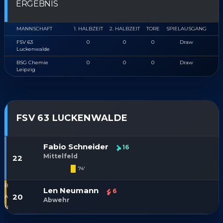
ERGEBNIS
MANNSCHAFT
1. HALBZEIT
2. HALBZEIT
TORE
SPIELAUSGANG
FSV 63
0
0
0
Draw
Luckenwalde
BSG Chemie
0
0
0
Draw
Leipzig
FSV 63 LUCKENWALDE
Fabio Schneider
16
Mittelfeld
22
74'
Len Neumann
6
20
Abwehr