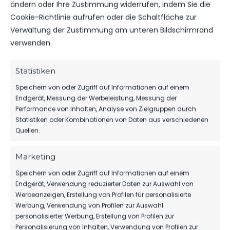
0
1
ändern oder Ihre Zustimmung widerrufen, indem Sie die
Cookie-Richtlinie aufrufen oder die Schaltfläche zur
Verwaltung der Zustimmung am unteren Bildschirmrand
verwenden.
DATUM
BEGEGNUNG
ERGEBNIS
WETTBEWE
Statistiken
Speichern von oder Zugriff auf Informationen auf einem
FSV 63
SO.., 19.
Endgerät, Messung der Werbeleistung, Messung der
Luckenwalde
Regionalliga
MAI 2024
Performance von Inhalten, Analyse von Zielgruppen durch
1:3
vs. BSG
Nordost
13:00
Statistiken oder Kombinationen von Daten aus verschiedenen
Chemie
2023/24
Uhr
Quellen.
Leipzig
Marketing
MI.., 21.
BSG
FEB.
Chemie
Regionalliga
Speichern von oder Zugriff auf Informationen auf einem
2024
1:1
Leipzig
Nordost
Endgerät, Verwendung reduzierter Daten zur Auswahl von
vs. FSV 63
2023/24
19:00
Werbeanzeigen, Erstellung von Profilen für personalisierte
Luckenwalde
Uhr
Werbung, Verwendung von Profilen zur Auswahl
personalisierter Werbung, Erstellung von Profilen zur
FR.., 10.
BSG
Personalisierung von Inhalten, Verwendung von Profilen zur