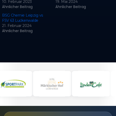
10. Februar 2023
19. Mai 2024
Ähnlicher Beitrag
Ähnlicher Beitrag
BSG Chemie Leipzig vs
FSV 63 Luckenwalde
21. Februar 2024
Ähnlicher Beitrag