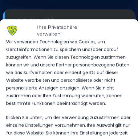
SPIELSTATISTIKEN
Ihre Privatsphäre
verwalten
Wir verwenden Technologien wie Cookies, um
Geräteinformationen zu speichern und/oder darauf
FSV 63 LUCKENWALDE
zuzugreifen. Wenn Sie diesen Technologien zustimmen,
können wir und unsere Partner personenbezogene Daten
VS.
wie das Surfverhalten oder eindeutige IDs auf dieser
Website verarbeiten und personalisierte oder nicht
BSG CHEMIE LEIPZIG
personalisierte Anzeigen anzeigen. Wenn Sie nicht
zustimmen oder Ihre Zustimmung widerrufen, können
bestimmte Funktionen beeinträchtigt werden.
TORE
0
0
Klicken Sie unten, um der Verwendung zuzustimmen oder
GELBE KARTEN
3
4
einzelne Einstellungen vorzunehmen. Ihre Auswahl gilt nur
für diese Website. Sie können Ihre Einstellungen jederzeit
ROTE KARTEN