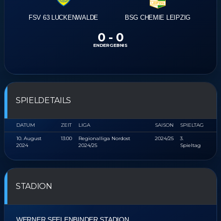
FSV 63 LUCKENWALDE
BSG CHEMIE LEIPZIG
0
-
0
ENDERGEBNIS
SPIELDETAILS
DATUM
ZEIT
LIGA
SAISON
SPIELTAG
10. August
13:00
Regionalliga Nordost
2024/25
3.
2024
2024/25
Spieltag
STADION
WERNER SEELENBINDER STADION