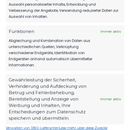
FEB.
Chemie
Regionalliga
Auswahl personalisierter Inhalte, Entwicklung und
2023
1:2
Leipzig
Nordost
Verbesserung der Angebote, Verwendung reduzierter Daten zur
vs. FSV 63
2022/23
19:00
Auswahl von Inhalten.
Luckenwalde
Uhr
Funktionen
Immer aktiv
FR.., 19.
FSV 63
AUG.
Luckenwalde
Regionalliga
Abgleichung und Kombination von Daten aus
2022
2:2
vs. BSG
Nordost
unterschiedlichen Quellen, Verknüpfung
Chemie
2022/23
19:00
verschiedener Endgeräte, Identifikation von
Leipzig
Uhr
Endgeräten anhand automatisch übermittelter
Informationen.
SPIELZEIT
Gewährleistung der Sicherheit,
Verhinderung und Aufdeckung von
KO
Betrug und Fehlerbehebung,
Bereitstellung und Anzeige von
Immer aktiv
Werbung und Inhalten, Ihre
Entscheidungen zum Datenschutz
59'
Spieler
speichern und übermitteln.
73'
Verwalten von 1380-Lieferanten
Lese mehr über diese Zwecke
Spieler