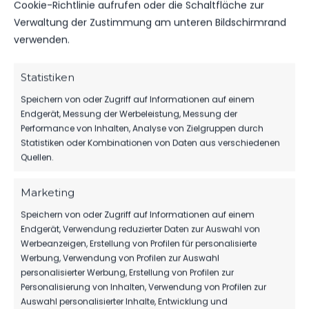
Cookie-Richtlinie aufrufen oder die Schaltfläche zur
Verwaltung der Zustimmung am unteren Bildschirmrand
verwenden.
DATUM
BEGEGNUNG
ERGEBNIS
WETTBEWE
Statistiken
Speichern von oder Zugriff auf Informationen auf einem
SO.., 08.
BFC
Endgerät, Messung der Werbeleistung, Messung der
OKT.
Regionalliga
Dynamo
2023
4:0
Performance von Inhalten, Analyse von Zielgruppen durch
Nordost
vs. FSV 63
2023/24
13:00
Statistiken oder Kombinationen von Daten aus verschiedenen
Luckenwalde
Uhr
Quellen.
Marketing
SO.., 21.
BFC
Regionalliga
MAI 2023
Dynamo
1:3
Nordost
Speichern von oder Zugriff auf Informationen auf einem
vs. FSV 63
13:00
2022/23
Endgerät, Verwendung reduzierter Daten zur Auswahl von
Luckenwalde
Uhr
Werbeanzeigen, Erstellung von Profilen für personalisierte
Werbung, Verwendung von Profilen zur Auswahl
SO.., 11.
personalisierter Werbung, Erstellung von Profilen zur
FSV 63
DEZ.
Regionalliga
Personalisierung von Inhalten, Verwendung von Profilen zur
Luckenwalde
2022
3:2
Nordost
vs. BFC
Auswahl personalisierter Inhalte, Entwicklung und
2022/23
13:00