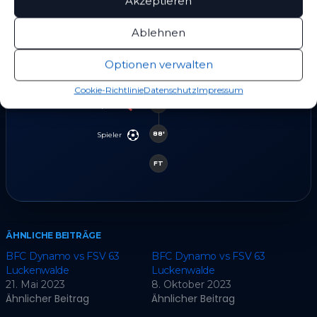
Akzeptieren
74'
Spieler
Ablehnen
84'
Spieler
Optionen verwalten
86'
Spieler
Cookie-Richtlinie
Datenschutz
Impressum
86'
Spieler
88'
Spieler
FT
ÄHNLICHE BEITRÄGE
BFC Dynamo vs FSV 63
BFC Dynamo vs FSV 63
Luckenwalde
Luckenwalde
21. Mai 2023
8. Oktober 2023
Ähnlicher Beitrag
Ähnlicher Beitrag