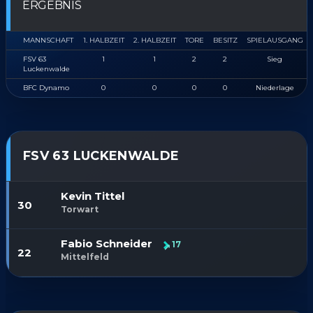
ERGEBNIS
MANNSCHAFT
1. HALBZEIT
2. HALBZEIT
TORE
BESITZ
SPIELAUSGANG
FSV 63
1
1
2
2
Sieg
Luckenwalde
BFC Dynamo
0
0
0
0
Niederlage
FSV 63 LUCKENWALDE
Kevin Tittel
30
Torwart
Fabio Schneider
17
22
Mittelfeld