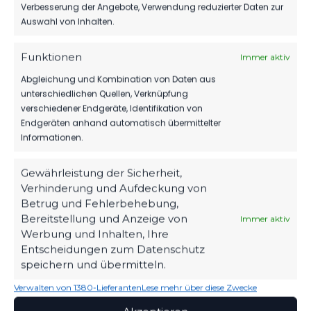
Dynamo
Verbesserung der Angebote, Verwendung reduzierter Daten zur
Uhr
Auswahl von Inhalten.
Funktionen
SPIELZEIT
Immer aktiv
Abgleichung und Kombination von Daten aus
unterschiedlichen Quellen, Verknüpfung
KO
verschiedener Endgeräte, Identifikation von
Endgeräten anhand automatisch übermittelter
Informationen.
6'
Spieler
Gewährleistung der Sicherheit,
50'
Spieler
Verhinderung und Aufdeckung von
Betrug und Fehlerbehebung,
53'
Spieler
Bereitstellung und Anzeige von
Immer aktiv
Werbung und Inhalten, Ihre
66'
Spieler
Entscheidungen zum Datenschutz
speichern und übermitteln.
66'
Spieler
Verwalten von 1380-Lieferanten
Lese mehr über diese Zwecke
73'
Spieler