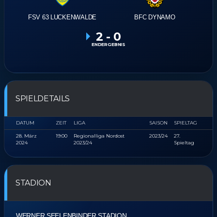
FSV 63 LUCKENWALDE
BFC DYNAMO
2
-
0
ENDERGEBNIS
SPIELDETAILS
DATUM
ZEIT
LIGA
SAISON
SPIELTAG
28. März
19:00
Regionalliga Nordost
2023/24
27.
2024
2023/24
Spieltag
STADION
WERNER SEELENBINDER STADION