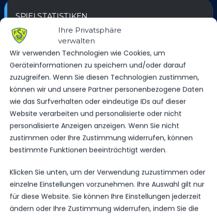
SPIELSTATISTIKEN
Ihre Privatsphäre
verwalten
Wir verwenden Technologien wie Cookies, um
Geräteinformationen zu speichern und/oder darauf
FSV 63 LUCKENWALDE
zuzugreifen. Wenn Sie diesen Technologien zustimmen,
können wir und unsere Partner personenbezogene Daten
VS.
wie das Surfverhalten oder eindeutige IDs auf dieser
BFC DYNAMO
Website verarbeiten und personalisierte oder nicht
personalisierte Anzeigen anzeigen. Wenn Sie nicht
zustimmen oder Ihre Zustimmung widerrufen, können
TORE
bestimmte Funktionen beeinträchtigt werden.
2
0
Klicken Sie unten, um der Verwendung zuzustimmen oder
GELBE KARTEN
4
4
einzelne Einstellungen vorzunehmen. Ihre Auswahl gilt nur
für diese Website. Sie können Ihre Einstellungen jederzeit
ROTE KARTEN
0
0
ändern oder Ihre Zustimmung widerrufen, indem Sie die