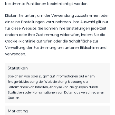
MANNSCHAFT
TORE
SPIELAUSGANG
bestimmte Funktionen beeinträchtigt werden.
FSV 63 Luckenwalde II
6
Sieg
Klicken Sie unten, um der Verwendung zuzustimmen oder
SV Frankonia Wernsdorf
0
Niederlage
einzelne Einstellungen vorzunehmen. Ihre Auswahl gilt nur
für diese Website. Sie können Ihre Einstellungen jederzeit
ändern oder Ihre Zustimmung widerrufen, indem Sie die
DATUM
BEGEGNUNG
ERGEBNIS
WETTBEWE
Cookie-Richtlinie aufrufen oder die Schaltfläche zur
SV
Verwaltung der Zustimmung am unteren Bildschirmrand
FR.., 11.
Frankonia
verwenden.
OKT.
Wernsdorf
Landesliga
2024
1:0
vs. FSV 63
Süd
19:30
Luckenwalde
Statistiken
Uhr
II
Speichern von oder Zugriff auf Informationen auf einem
Endgerät, Messung der Werbeleistung, Messung der
FSV 63
SA.., 23.
Performance von Inhalten, Analyse von Zielgruppen durch
Luckenwalde
MÄRZ
Statistiken oder Kombinationen von Daten aus verschiedenen
13:00
II
Landesliga
2024
Quellen.
Uhr
vs. SV
Süd
13:00
Frankonia
Uhr
Wernsdorf
Marketing