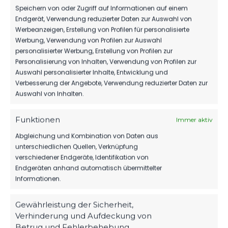
Speichern von oder Zugriff auf Informationen auf einem
SV
SA.., 30.
Endgerät, Verwendung reduzierter Daten zur Auswahl von
Frankonia
SEP.
Werbeanzeigen, Erstellung von Profilen für personalisierte
Wernsdorf
Landesliga
2023
1:2
Werbung, Verwendung von Profilen zur Auswahl
vs. FSV 63
Süd
14:00
Luckenwalde
personalisierter Werbung, Erstellung von Profilen zur
Uhr
II
Personalisierung von Inhalten, Verwendung von Profilen zur
Auswahl personalisierter Inhalte, Entwicklung und
Verbesserung der Angebote, Verwendung reduzierter Daten zur
Auswahl von Inhalten.
ÄHNLICHE BEITRÄGE
SV Frankonia Wernsdorf vs
FSV 63 Luckenwalde II vs
Funktionen
Immer aktiv
FSV 63 Luckenwalde II
SV Frankonia Wernsdorf
11. Oktober 2024
23. März 2024
Abgleichung und Kombination von Daten aus
Ähnlicher Beitrag
Ähnlicher Beitrag
unterschiedlichen Quellen, Verknüpfung
verschiedener Endgeräte, Identifikation von
SV Frankonia Wernsdorf vs
Endgeräten anhand automatisch übermittelter
FSV 63 Luckenwalde II
Informationen.
30. September 2023
Ähnlicher Beitrag
Gewährleistung der Sicherheit,
Verhinderung und Aufdeckung von
Betrug und Fehlerbehebung,