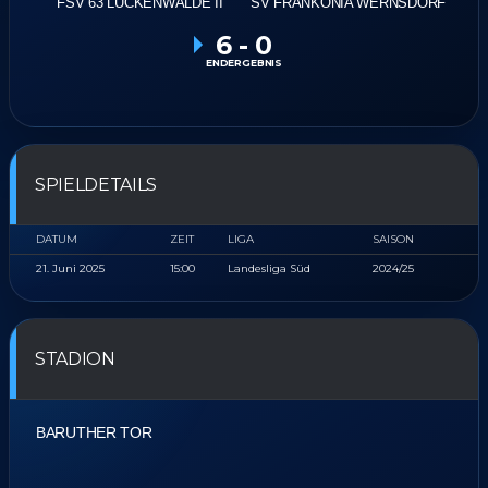
FSV 63 LUCKENWALDE II
SV FRANKONIA WERNSDORF
6
-
0
ENDERGEBNIS
SPIELDETAILS
DATUM
ZEIT
LIGA
SAISON
21. Juni 2025
15:00
Landesliga Süd
2024/25
STADION
BARUTHER TOR