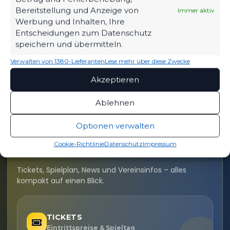
Bereitstellung und Anzeige von
Immer aktiv
Werbung und Inhalten, Ihre
Entscheidungen zum Datenschutz
speichern und übermitteln.
Verwalten von 1380-Lieferanten
Lese mehr über diese Zwecke
Akzeptieren
Ablehnen
Optionen verwalten
OFFIZIELLE VEREINSSEITE
Cookie-Richtlinie
Datenschutz
Impressum
DEIN HEIMSPIEL. DEIN FSV.
Tickets, Spielplan, News und Vereinsinfos – alles
kompakt auf einen Blick.
TICKETS
Eintrittspreise & Spieltag