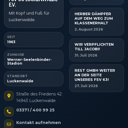
E.V.
Mit Kopf und Fuß für
HERBER DÄMPFER
AUF DEM WEG ZUM
Luckenwalde.
KLASSENERHALT
2. August 2026
SEIT
1963
WIR VERPFLICHTEN
TILL JACOBI!
ZUHAUSE
31. Juli 2026
Werner-Seelenbinder-
Stadion
REST GMBH WEITER
AN DER SEITE
STANDORT
UNSERES FSV 63!
Luckenwalde
27. Juli 2026
Straße des Friedens 42
14943 Luckenwalde
03371 / 400 99 25
Kontakt aufnehmen