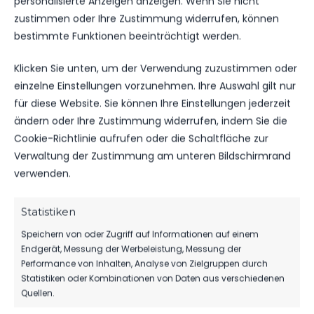
personalisierte Anzeigen anzeigen. Wenn Sie nicht
Str. des Friedens 42, 14943 Luckenwalde, Deutschland
zustimmen oder Ihre Zustimmung widerrufen, können
bestimmte Funktionen beeinträchtigt werden.
Klicken Sie unten, um der Verwendung zuzustimmen oder
DATUM
BEGEGNUNG
ERGEBNIS
WETTBEWE
einzelne Einstellungen vorzunehmen. Ihre Auswahl gilt nur
für diese Website. Sie können Ihre Einstellungen jederzeit
Für diese Auswahl wurden keine Spiele gefunden.
ändern oder Ihre Zustimmung widerrufen, indem Sie die
Cookie-Richtlinie aufrufen oder die Schaltfläche zur
Verwaltung der Zustimmung am unteren Bildschirmrand
verwenden.
ÄHNLICHE BEITRÄGE
SSV Nonnendorf 1950 vs
SSV Nonnendorf 1950 vs
FSV 63 Luckenwalde D3-
FSV 63 Luckenwalde D2-
Statistiken
Jugend
Jugend
Speichern von oder Zugriff auf Informationen auf einem
11. November 2023
9. November 2025
Ähnlicher Beitrag
Ähnlicher Beitrag
Endgerät, Messung der Werbeleistung, Messung der
Performance von Inhalten, Analyse von Zielgruppen durch
Ruhlsdorfer BC vs FSV 63
Statistiken oder Kombinationen von Daten aus verschiedenen
Luckenwalde Freizeitliga
Quellen.
20. Juni 2025
Ähnlicher Beitrag