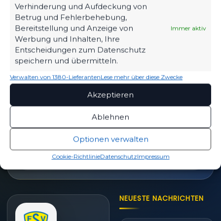
Verhinderung und Aufdeckung von
Betrug und Fehlerbehebung,
TICKETS
Bereitstellung und Anzeige von
Immer aktiv
Eintrittspreise & Spieltag
Werbung und Inhalten, Ihre
Entscheidungen zum Datenschutz
speichern und übermitteln.
Verwalten von 1380-Lieferanten
Lese mehr über diese Zwecke
SPIELPLAN
Nächste Partien ansehen
Akzeptieren
Ablehnen
Optionen verwalten
PARTNER WERDEN
Sponsoring & Netzwerk
Cookie-Richtlinie
Datenschutz
Impressum
NEUESTE NACHRICHTEN