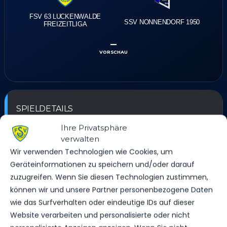
FSV 63 LUCKENWALDE
SSV NONNENDORF 1950
FREIZEITLIGA
–
VORSCHAU
SPIELDETAILS
Ihre Privatsphäre
DATUM
ZEIT
LIGA
SAISON
verwalten
2. Mai 2025
18:30
Freizeitliga
2024/25
Wir verwenden Technologien wie Cookies, um
Geräteinformationen zu speichern und/oder darauf
zuzugreifen. Wenn Sie diesen Technologien zustimmen,
können wir und unsere Partner personenbezogene Daten
STADION
wie das Surfverhalten oder eindeutige IDs auf dieser
Website verarbeiten und personalisierte oder nicht
WERNER-SEELENBINDER STADION KUNSTRASEN