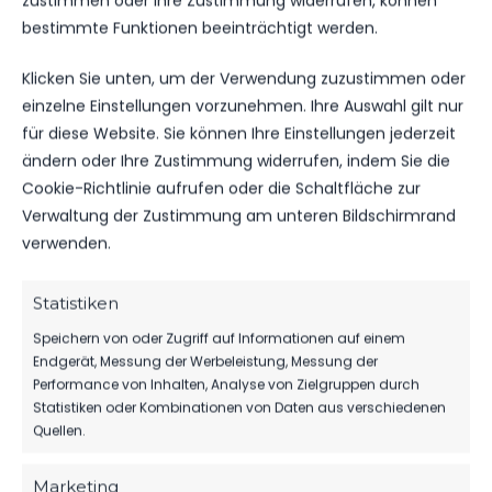
zustimmen oder Ihre Zustimmung widerrufen, können
bestimmte Funktionen beeinträchtigt werden.
DATUM
BEGEGNUNG
ERGEBNIS
WETTBEWE
Klicken Sie unten, um der Verwendung zuzustimmen oder
einzelne Einstellungen vorzunehmen. Ihre Auswahl gilt nur
Für diese Auswahl wurden keine Spiele gefunden.
für diese Website. Sie können Ihre Einstellungen jederzeit
ändern oder Ihre Zustimmung widerrufen, indem Sie die
Cookie-Richtlinie aufrufen oder die Schaltfläche zur
ÄHNLICHE BEITRÄGE
Verwaltung der Zustimmung am unteren Bildschirmrand
FSV 63 Luckenwalde F2-
FSV 63 Luckenwalde F2-
verwenden.
Jugend vs SV Blau-Weiß
Jugend vs SV Blau-Weiß
Dahlewitz
Dahlewitz
13. September 2024
14. April 2024
Statistiken
Ähnlicher Beitrag
Ähnlicher Beitrag
Speichern von oder Zugriff auf Informationen auf einem
SV Blau-Weiß Dahlewitz vs
Endgerät, Messung der Werbeleistung, Messung der
FSV 63 Luckenwalde F1-
Performance von Inhalten, Analyse von Zielgruppen durch
Jugend
Statistiken oder Kombinationen von Daten aus verschiedenen
10. März 2024
Quellen.
Ähnlicher Beitrag
Marketing