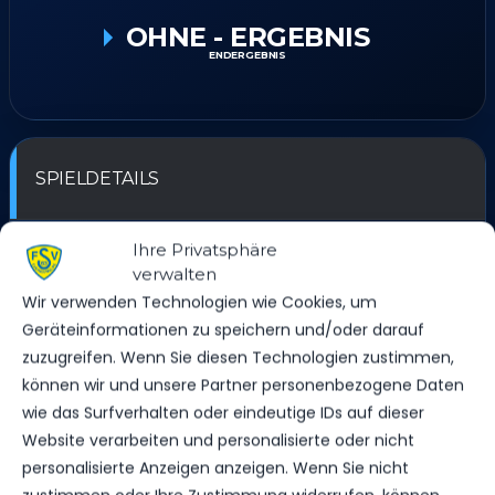
OHNE
-
ERGEBNIS
ENDERGEBNIS
SPIELDETAILS
DATUM
ZEIT
LIGA
SAISON
Ihre Privatsphäre
15. Oktober 2023
11:30
1. Kreisklasse
2023/24
verwalten
Wir verwenden Technologien wie Cookies, um
Geräteinformationen zu speichern und/oder darauf
ERGEBNIS
zuzugreifen. Wenn Sie diesen Technologien zustimmen,
können wir und unsere Partner personenbezogene Daten
wie das Surfverhalten oder eindeutige IDs auf dieser
MANNSCHAFT
TORE
SPIELAUSGANG
Website verarbeiten und personalisierte oder nicht
FSV 63 Luckenwalde F2-Jugend
ohne
Sieg
personalisierte Anzeigen anzeigen. Wenn Sie nicht
SV Blau-Weiß Dahlewitz
Ergebnis
Niederlage