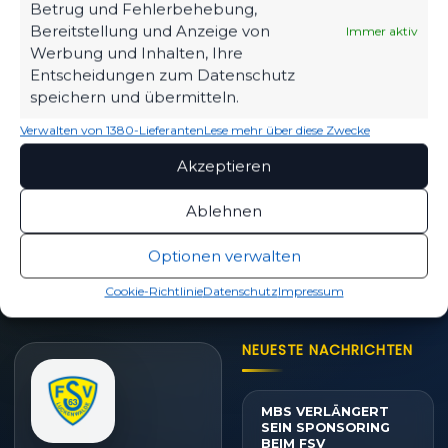
Betrug und Fehlerbehebung,
Eintrittspreise & Spieltag
Bereitstellung und Anzeige von
Immer aktiv
Werbung und Inhalten, Ihre
Entscheidungen zum Datenschutz
speichern und übermitteln.
SPIELPLAN
Verwalten von 1380-Lieferanten
Lese mehr über diese Zwecke
Nächste Partien ansehen
Akzeptieren
Ablehnen
PARTNER WERDEN
Sponsoring & Netzwerk
Optionen verwalten
Cookie-Richtlinie
Datenschutz
Impressum
NEUESTE NACHRICHTEN
MBS VERLÄNGERT
SEIN SPONSORING
BEIM FSV