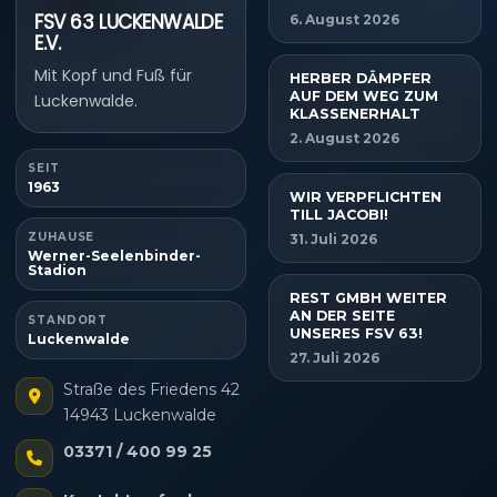
FSV 63 LUCKENWALDE
6. August 2026
E.V.
Mit Kopf und Fuß für
HERBER DÄMPFER
AUF DEM WEG ZUM
Luckenwalde.
KLASSENERHALT
2. August 2026
SEIT
1963
WIR VERPFLICHTEN
TILL JACOBI!
ZUHAUSE
31. Juli 2026
Werner-Seelenbinder-
Stadion
REST GMBH WEITER
AN DER SEITE
STANDORT
UNSERES FSV 63!
Luckenwalde
27. Juli 2026
Straße des Friedens 42
14943 Luckenwalde
03371 / 400 99 25