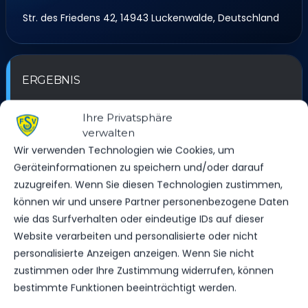
Str. des Friedens 42, 14943 Luckenwalde, Deutschland
ERGEBNIS
MANNSCHAFT
TORE
SPIELAUSGANG
Ihre Privatsphäre
verwalten
FSV 63 Luckenwalde F2-Jugend
1
Niederlage
Wir verwenden Technologien wie Cookies, um
SC Eintracht Miersdorf/​Zeuthen
13
Sieg
Geräteinformationen zu speichern und/oder darauf
zuzugreifen. Wenn Sie diesen Technologien zustimmen,
können wir und unsere Partner personenbezogene Daten
wie das Surfverhalten oder eindeutige IDs auf dieser
SPIELSTATISTIKEN
Website verarbeiten und personalisierte oder nicht
personalisierte Anzeigen anzeigen. Wenn Sie nicht
zustimmen oder Ihre Zustimmung widerrufen, können
bestimmte Funktionen beeinträchtigt werden.
FSV 63 LUCKENWALDE F2-JUGEND