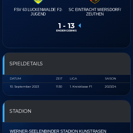
FSV 63 LUCKENWALDE F2-
SC EINTRACHT MIERSDORF/​
JUGEND
ZEUTHEN
1
-
13
ENDERGEBNIS
SPIELDETAILS
DATUM
ZEIT
LIGA
SAISON
10. September 2023
11:30
1. Kreisklasse F1
2023/24
STADION
WERNER-SEELENBINDER STADION KUNSTRASEN