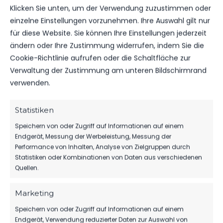
Klicken Sie unten, um der Verwendung zuzustimmen oder
VS.
einzelne Einstellungen vorzunehmen. Ihre Auswahl gilt nur
für diese Website. Sie können Ihre Einstellungen jederzeit
SC EINTRACHT MIERSDORF/​ZEUTHEN
ändern oder Ihre Zustimmung widerrufen, indem Sie die
Cookie-Richtlinie aufrufen oder die Schaltfläche zur
Verwaltung der Zustimmung am unteren Bildschirmrand
TORE
0
0
verwenden.
GELBE KARTEN
0
0
Statistiken
ROTE KARTEN
0
0
Speichern von oder Zugriff auf Informationen auf einem
Endgerät, Messung der Werbeleistung, Messung der
Performance von Inhalten, Analyse von Zielgruppen durch
Statistiken oder Kombinationen von Daten aus verschiedenen
Quellen.
DATUM
BEGEGNUNG
ERGEBNIS
WETTBEWE
Marketing
Speichern von oder Zugriff auf Informationen auf einem
Für diese Auswahl wurden keine Spiele gefunden.
Endgerät, Verwendung reduzierter Daten zur Auswahl von