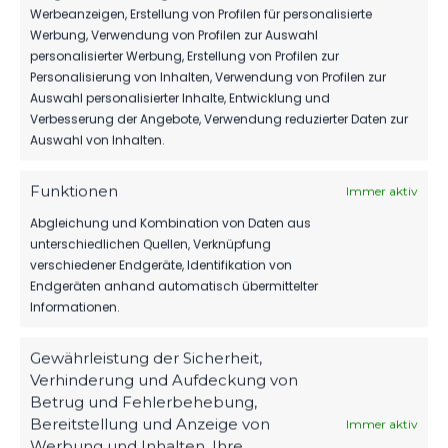
Werbeanzeigen, Erstellung von Profilen für personalisierte
Werbung, Verwendung von Profilen zur Auswahl
personalisierter Werbung, Erstellung von Profilen zur
ÄHNLICHE BEITRÄGE
Personalisierung von Inhalten, Verwendung von Profilen zur
SC Eintracht Miersdorf/​
SC Eintracht Miersdorf/​
Auswahl personalisierter Inhalte, Entwicklung und
Zeuthen vs FSV 63
Zeuthen vs FSV 63
Verbesserung der Angebote, Verwendung reduzierter Daten zur
Luckenwalde E2-Jugend
Luckenwalde E1-Jugend
Auswahl von Inhalten.
5. Oktober 2024
4. Mai 2025
Ähnlicher Beitrag
Ähnlicher Beitrag
Funktionen
Immer aktiv
SC Eintracht Miersdorf/​
Abgleichung und Kombination von Daten aus
Zeuthen vs FSV 63
unterschiedlichen Quellen, Verknüpfung
Luckenwalde F1-Jugend
14. April 2024
verschiedener Endgeräte, Identifikation von
Ähnlicher Beitrag
Endgeräten anhand automatisch übermittelter
Informationen.
Gewährleistung der Sicherheit,
Verhinderung und Aufdeckung von
Betrug und Fehlerbehebung,
Bereitstellung und Anzeige von
Immer aktiv
Werbung und Inhalten, Ihre