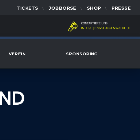
TICKETS
JOBBÖRSE
SHOP
PRESSE
KONTAKTIERE UNS
INFO[AT]FSV63-LUCKENWALDE.DE
VEREIN
SPONSORING
END
​