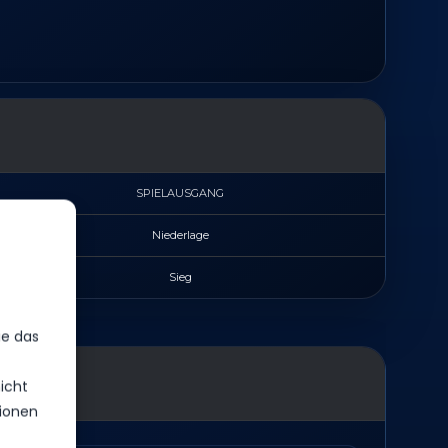
SPIELAUSGANG
Niederlage
Sieg
ie das
icht
ionen