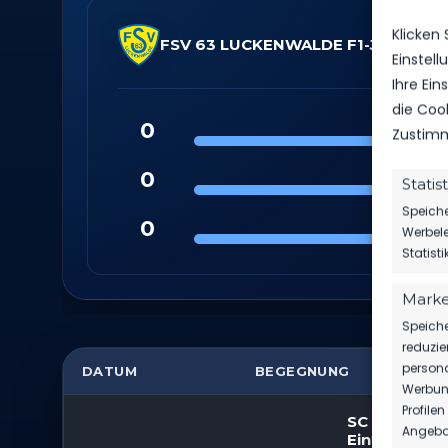
Klicken
FSV 63 LUCKENWALDE F1-JUGEND
Einstel
Ihre Ei
die Coo
0
Zustimm
0
Statis
Speiche
0
Werbele
Statist
Marke
Speiche
reduzie
persona
DATUM
BEGEGNUNG
ER
Werbung
Profile
SC
Angebot
Eintracht