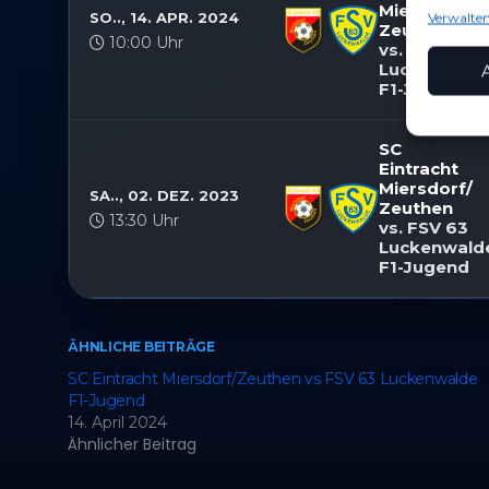
Miersdorf/​
SO.., 14. APR. 2024
Verwalten
o
Zeuthen
Funkt
10:00 Uhr
vs. FSV 63
Abgleic
Luckenwald
Verknüp
F1-Jugend
anhand 
SC
Gewäh
Eintracht
Aufde
Berei
Miersdorf/​
Ihre 
SA.., 02. DEZ. 2023
Zeuthen
überm
13:30 Uhr
vs. FSV 63
Luckenwald
F1-Jugend
ÄHNLICHE BEITRÄGE
SC Eintracht Miersdorf/​Zeuthen vs FSV 63 Luckenwalde
F1-Jugend
14. April 2024
Ähnlicher Beitrag