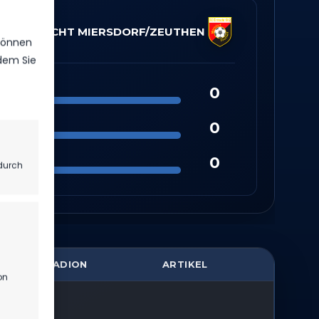
C EINTRACHT MIERSDORF/​ZEUTHEN
 können
ndem Sie
0
0
0
durch
STADION
ARTIKEL
on