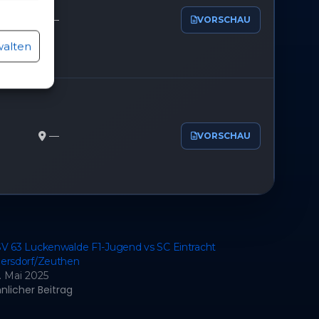
—
VORSCHAU
r aktiv
walten
r aktiv
—
VORSCHAU
V 63 Luckenwalde F1-Jugend vs SC Eintracht
ersdorf/​Zeuthen
. Mai 2025
nlicher Beitrag