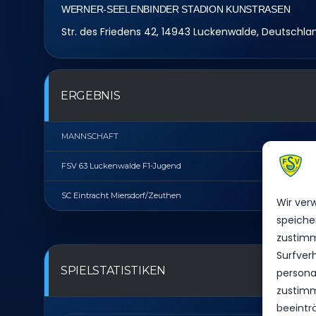
WERNER-SEELENBINDER STADION KUNSTRASEN
Str. des Friedens 42, 14943 Luckenwalde, Deutschla
ERGEBNIS
MANNSCHAFT
FSV 63 Luckenwalde F1-Jugend
SC Eintracht Miersdorf/​Zeuthen
Wir ver
speiche
zustimm
Surfver
SPIELSTATISTIKEN
personal
zustimm
beeintr