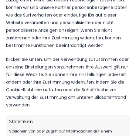
können wir und unsere Partner personenbezogene Daten
wie das Surfverhalten oder eindeutige IDs auf dieser
Website verarbeiten und personalisierte oder nicht
ERGEBNIS
personalisierte Anzeigen anzeigen. Wenn Sie nicht
zustimmen oder Ihre Zustimmung widerrufen, können
MANNSCHAFT
TORE
SPIELAUSGANG
bestimmte Funktionen beeinträchtigt werden.
FSV 63 Luckenwalde E1-Jugend
4
Sieg
Zellendorfer SV
0
Niederlage
Klicken Sie unten, um der Verwendung zuzustimmen oder
einzelne Einstellungen vorzunehmen. Ihre Auswahl gilt nur
für diese Website. Sie können Ihre Einstellungen jederzeit
DATUM
BEGEGNUNG
ERGEBNIS
WETTBEWE
ändern oder Ihre Zustimmung widerrufen, indem Sie die
Cookie-Richtlinie aufrufen oder die Schaltfläche zur
SO.., 09.
Zellendorfer
Verwaltung der Zustimmung am unteren Bildschirmrand
JUNI
SV
1.
verwenden.
2024
6:4
vs. FSV 63
Kreisklasse
Luckenwalde
10:30
E1-Jugend
Uhr
Statistiken
Speichern von oder Zugriff auf Informationen auf einem