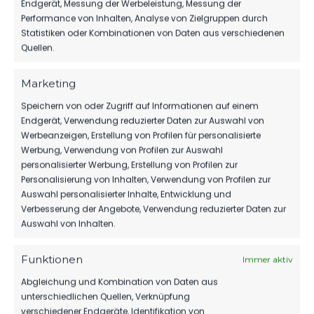
Endgerät, Messung der Werbeleistung, Messung der
ÄHNLICHE BEITRÄGE
Performance von Inhalten, Analyse von Zielgruppen durch
Zellendorfer SV vs FSV 63
FSV 63 Luckenwalde E1-
Statistiken oder Kombinationen von Daten aus verschiedenen
Luckenwalde E1-Jugend
Jugend vs SV Zernsdorf
Quellen.
9. Juni 2024
15. Juni 2024
Ähnlicher Beitrag
Ähnlicher Beitrag
Marketing
SV Siethen vs FSV 63
Speichern von oder Zugriff auf Informationen auf einem
Luckenwalde E1-Jugend
Endgerät, Verwendung reduzierter Daten zur Auswahl von
19. Oktober 2024
Werbeanzeigen, Erstellung von Profilen für personalisierte
Ähnlicher Beitrag
Werbung, Verwendung von Profilen zur Auswahl
personalisierter Werbung, Erstellung von Profilen zur
Personalisierung von Inhalten, Verwendung von Profilen zur
Auswahl personalisierter Inhalte, Entwicklung und
Verbesserung der Angebote, Verwendung reduzierter Daten zur
Auswahl von Inhalten.
Funktionen
Immer aktiv
Abgleichung und Kombination von Daten aus
unterschiedlichen Quellen, Verknüpfung
verschiedener Endgeräte, Identifikation von