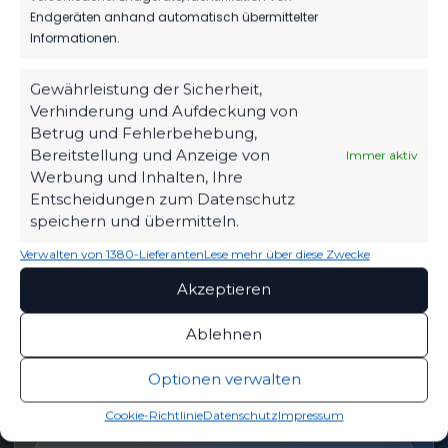
Endgeräten anhand automatisch übermittelter
Informationen.
Gewährleistung der Sicherheit,
OFFIZIELLE VEREINSSEITE
DEIN HEIMSPIEL. DEIN FSV.
Verhinderung und Aufdeckung von
Betrug und Fehlerbehebung,
Tickets, Spielplan, News und Vereinsinfos – alles
Bereitstellung und Anzeige von
Immer aktiv
kompakt auf einen Blick.
Werbung und Inhalten, Ihre
Entscheidungen zum Datenschutz
speichern und übermitteln.
TICKETS
Verwalten von 1380-Lieferanten
Lese mehr über diese Zwecke
Eintrittspreise & Spieltag
Akzeptieren
Ablehnen
SPIELPLAN
Optionen verwalten
Nächste Partien ansehen
Cookie-Richtlinie
Datenschutz
Impressum