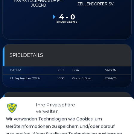
FSV 63 LUCKENWALDE E1-
ZELLENDORFER SV
JUGEND
4
-
0
ENDERGEBNIS
SPIELDETAILS
DATUM
ZEIT
LIGA
SAISON
21. September 2024
10:30
Kinderfußball
2024/25
STADION
Ihre Privatsphäre
verwalten
Wir verwenden Technologien wie Cookies, um
WERNER-SEELENBINDER STADION KUNSTRASEN
Geräteinformationen zu speichern und/oder darauf
Str. des Friedens 42, 14943 Luckenwalde, Deutschland
zuzugreifen. Wenn Sie diesen Technologien zustimmen,