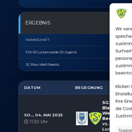
ERGEBNIS
Wir ver
speiche
MANNSCHAFT
zustimm
Surfver
FSV 63 Luckenwalde D2-Jugend
personal
zustimm
SG Blau-Weiß Beelitz
beeintr
Klicken
DATUM
BEGEGNUNG
ER
Einstel
Ihre Ei
SG
Blau-
die Coo
Weiß
SO.., 04. MAI 2025
Zustimm
Beelitz
11:30 Uhr
vs. FSV 63
Luckenwald
Statis