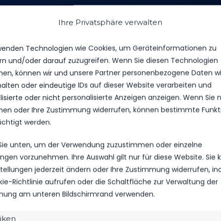
Ihre Privatsphäre verwalten
wenden Technologien wie Cookies, um Geräteinformationen zu
rn und/oder darauf zuzugreifen. Wenn Sie diesen Technologien
TORE
en, können wir und unsere Partner personenbezogene Daten w
halten oder eindeutige IDs auf dieser Website verarbeiten und
0
isierte oder nicht personalisierte Anzeigen anzeigen. Wenn Sie n
en oder Ihre Zustimmung widerrufen, können bestimmte Funkt
3
ächtigt werden.
 Sie unten, um der Verwendung zuzustimmen oder einzelne
GEBNIS
WETTBEWERB
SAISON
lungen vorzunehmen. Ihre Auswahl gilt nur für diese Website. Sie
nstellungen jederzeit ändern oder Ihre Zustimmung widerrufen, i
kie-Richtlinie aufrufen oder die Schaltfläche zur Verwaltung der
ung am unteren Bildschirmrand verwenden.
2:1
Landesliga
2024/25
e
tiken