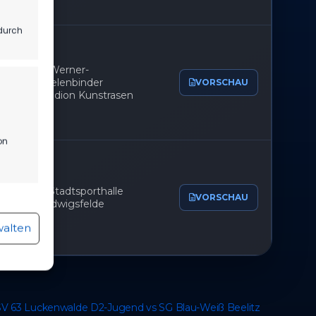
durch
Werner-
Seelenbinder
VORSCHAU
Stadion Kunstrasen
on
Stadtsporthalle
VORSCHAU
r aktiv
Ludwigsfelde
walten
r aktiv
V 63 Luckenwalde D2-Jugend vs SG Blau-Weiß Beelitz