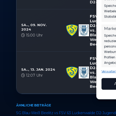
D2-Jugend
Speiche
Werbele
FSV 63
Statist
Luckenwald
SA.., 09. NOV.
D2-Jugend
Marke
2024
vs. SG
Blau-
15:00 Uhr
Speiche
Weiß
reduzie
Beelitz
persona
Werbung
Profile
FSV 63
Angebot
Luckenwald
D2-Jugend
SA.., 13. JAN. 2024
Verwalten
vs. SG
Funkt
12:07 Uhr
Blau-
Abgleic
Weiß
Beelitz
Verknüp
anhand 
Gewäh
ÄHNLICHE BEITRÄGE
Aufde
Berei
SG Blau-Weiß Beelitz vs FSV 63 Luckenwalde D2-Jugend
Ihre 