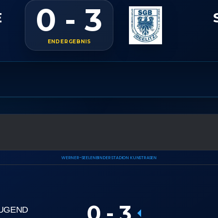
0 - 3
E
ENDERGEBNIS
WERNER-SEELENBINDER STADION KUNSTRASEN
0
-
3
JUGEND