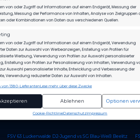
rn von oder Zugriff auf Informationen auf einem Endgerät, Messung der
istung, Messung der Performance von Inhalten, Analyse von Zielgruppen 
iken oder Kombinationen von Daten aus verschiedenen Quellen.
e
ting
0:3
Landesliga
2024/25
rn von oder Zugriff auf Informationen auf einem Endgerät, Verwendung
rter Daten zur Auswahl von Werbeanzeigen, Erstellung von Profilen für
lisierte Werbung, Verwendung von Profilen zur Auswahl personalisierter
, Erstellung von Profilen zur Personalisierung von Inhalten, Verwendung v
n zur Auswahl personalisierter Inhalte, Entwicklung und Verbesserung der
e, Verwendung reduzierter Daten zur Auswahl von Inhalten.
e
 von 1380-Lieferanten
Lese mehr über diese Zwecke
12:07 Uhr
Hallen-Kreisturnier
2023/24
ionen
Imme
hung und Kombination von Daten aus unterschiedlichen Quellen,
Akzeptieren
Ablehnen
Optionen ver
fung verschiedener Endgeräte, Identifikation von Endgeräten
automatisch übermittelter Informationen.
Cookie-Richtlinie
Datenschutz
Impressum
rleistung der Sicherheit, Verhinderung und
ckung von Betrug und Fehlerbehebung,
tstellung und Anzeige von Werbung und Inhalten,
Imme
FSV 63 Luckenwalde D2-Jugend vs SG Blau-Weiß Beelitz
FS
Entscheidungen zum Datenschutz speichern und