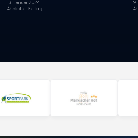
itteln.
13. Januar 2024
9
Ähnlicher Beitrag
Äh