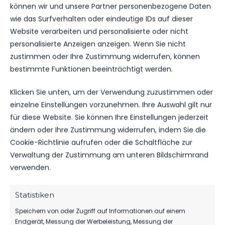
können wir und unsere Partner personenbezogene Daten
Str. des Friedens 42, 14943 Luckenwalde, Deutschland
wie das Surfverhalten oder eindeutige IDs auf dieser
Website verarbeiten und personalisierte oder nicht
personalisierte Anzeigen anzeigen. Wenn Sie nicht
zustimmen oder Ihre Zustimmung widerrufen, können
ERGEBNIS
bestimmte Funktionen beeinträchtigt werden.
MANNSCHAFT
BESITZ
SPIELAUSGANG
Klicken Sie unten, um der Verwendung zuzustimmen oder
FSV 63 Luckenwalde D2-Jugend
3
Sieg
einzelne Einstellungen vorzunehmen. Ihre Auswahl gilt nur
FSV Union Fürstenwalde
1
Niederlage
für diese Website. Sie können Ihre Einstellungen jederzeit
ändern oder Ihre Zustimmung widerrufen, indem Sie die
Cookie-Richtlinie aufrufen oder die Schaltfläche zur
DATUM
BEGEGNUNG
ERGEBNIS
WETTBEWE
Verwaltung der Zustimmung am unteren Bildschirmrand
verwenden.
Für diese Auswahl wurden keine Spiele gefunden.
Statistiken
ÄHNLICHE BEITRÄGE
Speichern von oder Zugriff auf Informationen auf einem
Endgerät, Messung der Werbeleistung, Messung der
1. FC Union Berlin vs FSV 63
SV Grün-Weiß Union