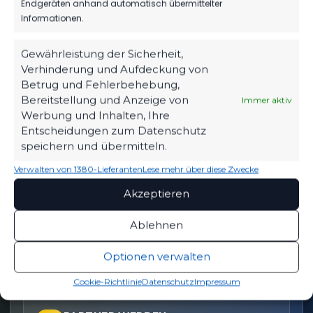
Endgeräten anhand automatisch übermittelter
Informationen.
OFFIZIELLE VEREINSSEITE
Gewährleistung der Sicherheit,
DEIN HEIMSPIEL. DEIN FSV.
Verhinderung und Aufdeckung von
Betrug und Fehlerbehebung,
Tickets, Spielplan, News und Vereinsinfos – alles
Bereitstellung und Anzeige von
Immer aktiv
kompakt auf einen Blick.
Werbung und Inhalten, Ihre
Entscheidungen zum Datenschutz
speichern und übermitteln.
TICKETS
Eintrittspreise & Spieltag
Verwalten von 1380-Lieferanten
Lese mehr über diese Zwecke
Akzeptieren
Ablehnen
SPIELPLAN
Nächste Partien ansehen
Optionen verwalten
Cookie-Richtlinie
Datenschutz
Impressum