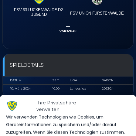
FSV 63 LUCKENWALDE D2-
FSV UNION FÜRSTENWALDE
JUGEND
–
VORSCHAU
SPIELDETAILS
DATUM
ZEIT
LIGA
SAISON
10. März 2024
10:00
Landesliga
2023/24
Ihre Privatsphäre
verwalten
STADION
Wir verwenden Technologien wie Cookies, um
Geräteinformationen zu speichern und/oder darauf
zuzugreifen. Wenn Sie diesen Technologien zustimmen,
WERNER-SEELENBINDER STADION KUNSTRASEN