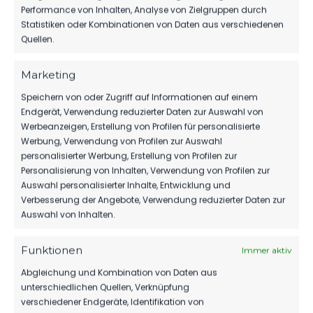
Performance von Inhalten, Analyse von Zielgruppen durch
Luckenwalde D2-Jugend
Bestensee vs FSV 63
Statistiken oder Kombinationen von Daten aus verschiedenen
27. Oktober 2024
Luckenwalde D2-Jugend
Quellen.
Ähnlicher Beitrag
18. März 2023
Ähnlicher Beitrag
Marketing
FSV Bernau vs FSV 63
Luckenwalde D2-Jugend
Speichern von oder Zugriff auf Informationen auf einem
13. April 2024
Endgerät, Verwendung reduzierter Daten zur Auswahl von
Ähnlicher Beitrag
Werbeanzeigen, Erstellung von Profilen für personalisierte
Werbung, Verwendung von Profilen zur Auswahl
personalisierter Werbung, Erstellung von Profilen zur
Personalisierung von Inhalten, Verwendung von Profilen zur
Auswahl personalisierter Inhalte, Entwicklung und
Verbesserung der Angebote, Verwendung reduzierter Daten zur
Auswahl von Inhalten.
Funktionen
Immer aktiv
Abgleichung und Kombination von Daten aus
unterschiedlichen Quellen, Verknüpfung
verschiedener Endgeräte, Identifikation von