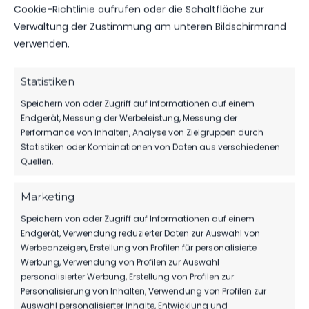
ERGEBNIS
Cookie-Richtlinie aufrufen oder die Schaltfläche zur
Verwaltung der Zustimmung am unteren Bildschirmrand
MANNSCHAFT
TORE
SPIELAUSGANG
verwenden.
FSV 63 Luckenwalde D2-Jugend
3
Sieg
FSV “Glückauf” Brieske/​Senftenberg
0
Niederlage
Statistiken
Speichern von oder Zugriff auf Informationen auf einem
Endgerät, Messung der Werbeleistung, Messung der
DATUM
BEGEGNUNG
ERGEBNIS
WETTBEWE
Performance von Inhalten, Analyse von Zielgruppen durch
Statistiken oder Kombinationen von Daten aus verschiedenen
Für diese Auswahl wurden keine Spiele gefunden.
Quellen.
Marketing
ÄHNLICHE BEITRÄGE
Speichern von oder Zugriff auf Informationen auf einem
FSV „Glückauf“ Brieske/​
FSV Brieske/​Senftenberg
Endgerät, Verwendung reduzierter Daten zur Auswahl von
Senftenberg vs FSV 63
vs FSV 63 Luckenwalde D2-
Werbeanzeigen, Erstellung von Profilen für personalisierte
Luckenwalde C-Jugend
Jugend
Werbung, Verwendung von Profilen zur Auswahl
27. November 2022
2. März 2024
personalisierter Werbung, Erstellung von Profilen zur
Ähnlicher Beitrag
Ähnlicher Beitrag
Personalisierung von Inhalten, Verwendung von Profilen zur
Auswahl personalisierter Inhalte, Entwicklung und
FSV “Glückauf” Brieske/​