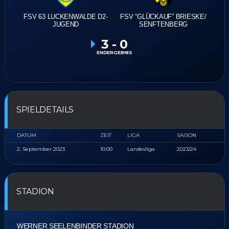
FSV 63 LUCKENWALDE D2-
FSV “GLÜCKAUF” BRIESKE/​
JUGEND
SENFTENBERG
3
-
0
ENDERGEBNIS
SPIELDETAILS
DATUM
ZEIT
LIGA
SAISON
2. September 2023
10:00
Landesliga
2023/24
STADION
WERNER SEELENBINDER STADION