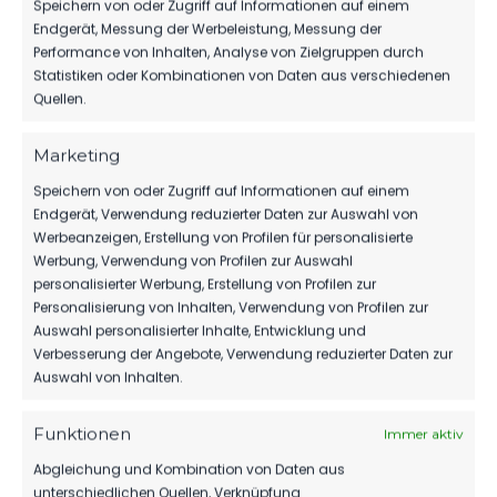
Speichern von oder Zugriff auf Informationen auf einem
Endgerät, Messung der Werbeleistung, Messung der
Performance von Inhalten, Analyse von Zielgruppen durch
TORE
0
0
Statistiken oder Kombinationen von Daten aus verschiedenen
Quellen.
GELBE KARTEN
0
0
Marketing
ROTE KARTEN
0
0
Speichern von oder Zugriff auf Informationen auf einem
Endgerät, Verwendung reduzierter Daten zur Auswahl von
Werbeanzeigen, Erstellung von Profilen für personalisierte
Werbung, Verwendung von Profilen zur Auswahl
personalisierter Werbung, Erstellung von Profilen zur
Personalisierung von Inhalten, Verwendung von Profilen zur
Auswahl personalisierter Inhalte, Entwicklung und
DATUM
BEGEGNUNG
ERGEBNIS
WETTBEWE
Verbesserung der Angebote, Verwendung reduzierter Daten zur
Auswahl von Inhalten.
Für diese Auswahl wurden keine Spiele gefunden.
Funktionen
Immer aktiv
Abgleichung und Kombination von Daten aus
ÄHNLICHE BEITRÄGE
unterschiedlichen Quellen, Verknüpfung