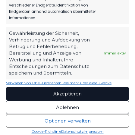
FSV 63 Luckenwalde D2-
BSC Preußen 07
verschiedener Endgeräte, Identifikation von
Jugend vs BSC Preußen
Blankenfelde-Mahlow vs
Endgeräten anhand automatisch übermittelter
07 Blankenfelde-Mahlow
FSV 63 Luckenwalde D3-
Informationen.
23. November 2025
Jugend
Ähnlicher Beitrag
2. September 2023
Ähnlicher Beitrag
Gewährleistung der Sicherheit,
Verhinderung und Aufdeckung von
BSC Preußen 07
Betrug und Fehlerbehebung,
Blankenfelde-Mahlow vs
Bereitstellung und Anzeige von
Immer aktiv
FSV 63 Luckenwalde A-
Werbung und Inhalten, Ihre
Jugend
27. Oktober 2024
Entscheidungen zum Datenschutz
Ähnlicher Beitrag
speichern und übermitteln.
Verwalten von 1380-Lieferanten
Lese mehr über diese Zwecke
Akzeptieren
Ablehnen
Optionen verwalten
Cookie-Richtlinie
Datenschutz
Impressum