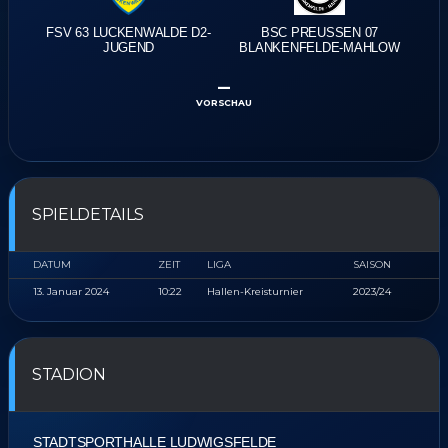
FSV 63 LUCKENWALDE D2-
BSC PREUSSEN 07 B
JUGEND
LANKENFELDE-MAHLOW
–
VORSCHAU
SPIELDETAILS
DATUM
ZEIT
LIGA
SAISON
13. Januar 2024
10:22
Hallen-Kreisturnier
2023/24
STADION
STADTSPORTHALLE LUDWIGSFELDE