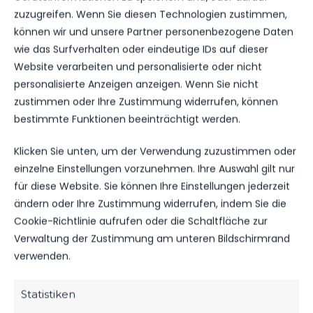
zuzugreifen. Wenn Sie diesen Technologien zustimmen,
ERGEBNIS
können wir und unsere Partner personenbezogene Daten
wie das Surfverhalten oder eindeutige IDs auf dieser
MANNSCHAFT
BESITZ
SPIELAUSGANG
Website verarbeiten und personalisierte oder nicht
FSV 63 Luckenwalde D2-Jugend
1
Sieg
personalisierte Anzeigen anzeigen. Wenn Sie nicht
BSC Preußen 07 Blankenfelde-Mahlow
0
Niederlage
zustimmen oder Ihre Zustimmung widerrufen, können
bestimmte Funktionen beeinträchtigt werden.
Klicken Sie unten, um der Verwendung zuzustimmen oder
SPIELSTATISTIKEN
einzelne Einstellungen vorzunehmen. Ihre Auswahl gilt nur
für diese Website. Sie können Ihre Einstellungen jederzeit
ändern oder Ihre Zustimmung widerrufen, indem Sie die
Cookie-Richtlinie aufrufen oder die Schaltfläche zur
FSV 63 LUCKENWALDE D2-JUGEND
Verwaltung der Zustimmung am unteren Bildschirmrand
verwenden.
VS.
Statistiken
BSC PREUSSEN 07 BLANKENFELDE-MAHLOW