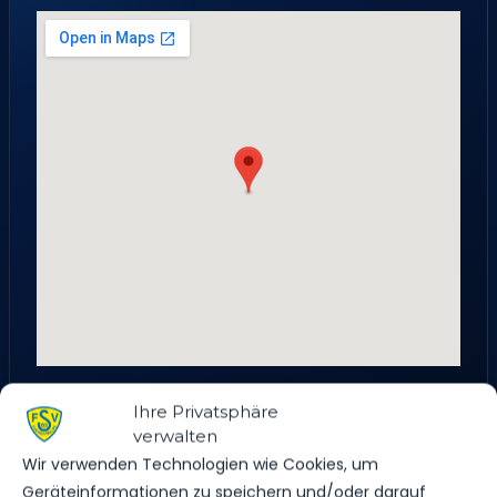
Stadtsporthalle, Potsdamer Straße, Ludwigsfelde,
Ihre Privatsphäre
Teltow-Fläming, Brandenburg, 14974, Deutschland
verwalten
Wir verwenden Technologien wie Cookies, um
Geräteinformationen zu speichern und/oder darauf