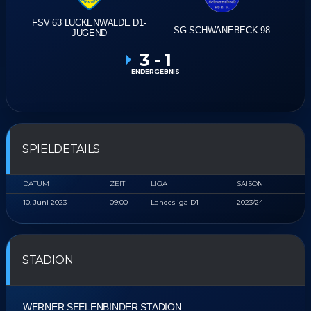
FSV 63 LUCKENWALDE D1-
SG SCHWANEBECK 98
JUGEND
3
-
1
ENDERGEBNIS
SPIELDETAILS
DATUM
ZEIT
LIGA
SAISON
10. Juni 2023
09:00
Landesliga D1
2023/24
STADION
WERNER SEELENBINDER STADION