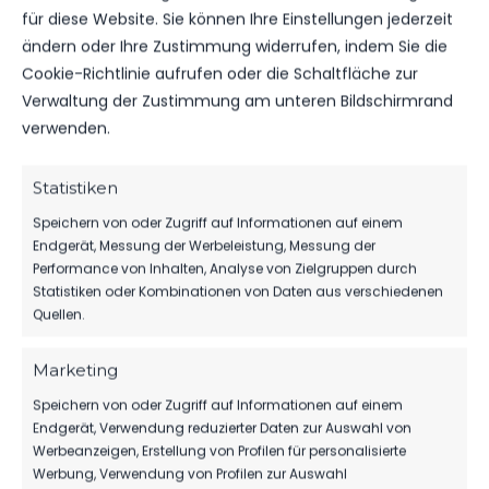
ERGEBNIS
für diese Website. Sie können Ihre Einstellungen jederzeit
ändern oder Ihre Zustimmung widerrufen, indem Sie die
MANNSCHAFT
TORE
SPIELAUSGANG
Cookie-Richtlinie aufrufen oder die Schaltfläche zur
FSV 63 Luckenwalde D1-Jugend
3
Sieg
Verwaltung der Zustimmung am unteren Bildschirmrand
SG Schwanebeck 98
1
Niederlage
verwenden.
Statistiken
DATUM
BEGEGNUNG
ERGEBNIS
WETTBEWE
Speichern von oder Zugriff auf Informationen auf einem
Endgerät, Messung der Werbeleistung, Messung der
SG
Performance von Inhalten, Analyse von Zielgruppen durch
SO.., 19.
Schwanebeck
MÄRZ
98
Statistiken oder Kombinationen von Daten aus verschiedenen
Landesliga
2023
Abgesagt
vs. FSV 63
Quellen.
D1
Luckenwalde
D1-Jugend
Abgesagt
Abgesagt
Marketing
Speichern von oder Zugriff auf Informationen auf einem
Endgerät, Verwendung reduzierter Daten zur Auswahl von
Werbeanzeigen, Erstellung von Profilen für personalisierte
ÄHNLICHE BEITRÄGE
Werbung, Verwendung von Profilen zur Auswahl
SG Schwanebeck 98 vs
SG Bornim vs FSV 63