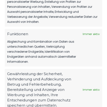
personalisierter Werbung, Erstellung von Profilen zur
FSV 63 Luckenwalde D1-
Luckenwalde D1-Jugend
Personalisierung von Inhalten, Verwendung von Profilen zur
Jugend
15. März 2025
Auswahl personalisierter Inhalte, Entwicklung und
Ähnlicher Beitrag
19. März 2023
Verbesserung der Angebote, Verwendung reduzierter Daten zur
Ähnlicher Beitrag
Auswahl von Inhalten.
SG Südstern Senzig vs FSV
63 Luckenwalde D1-
Funktionen
Immer aktiv
Jugend
6. Dezember 2025
Abgleichung und Kombination von Daten aus
Ähnlicher Beitrag
unterschiedlichen Quellen, Verknüpfung
verschiedener Endgeräte, Identifikation von
Endgeräten anhand automatisch übermittelter
Informationen.
Gewährleistung der Sicherheit,
Verhinderung und Aufdeckung von
Betrug und Fehlerbehebung,
Bereitstellung und Anzeige von
Immer aktiv
Werbung und Inhalten, Ihre
Entscheidungen zum Datenschutz
speichern und übermitteln.