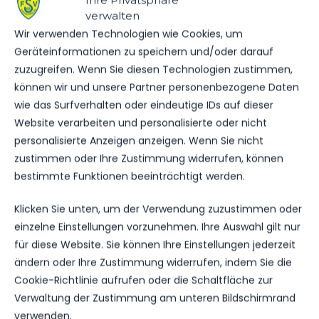
Ihre Privatsphäre
verwalten
Str. des Friedens 42, 14943 Luckenwalde, Deutschland
Wir verwenden Technologien wie Cookies, um
Geräteinformationen zu speichern und/oder darauf
zuzugreifen. Wenn Sie diesen Technologien zustimmen,
ERGEBNIS
können wir und unsere Partner personenbezogene Daten
wie das Surfverhalten oder eindeutige IDs auf dieser
MANNSCHAFT
TORE
SPIELAUSGANG
Website verarbeiten und personalisierte oder nicht
FSV 63 Luckenwalde D1-Jugend
3
Sieg
personalisierte Anzeigen anzeigen. Wenn Sie nicht
zustimmen oder Ihre Zustimmung widerrufen, können
MSV 1919 Neuruppin
0
Niederlage
bestimmte Funktionen beeinträchtigt werden.
DATUM
BEGEGNUNG
ERGEBNIS
WETTBEWE
Klicken Sie unten, um der Verwendung zuzustimmen oder
einzelne Einstellungen vorzunehmen. Ihre Auswahl gilt nur
SA.., 09.
MSV 1919
für diese Website. Sie können Ihre Einstellungen jederzeit
NOV.
Neuruppin
ändern oder Ihre Zustimmung widerrufen, indem Sie die
Landesliga
2024
2:2
vs. FSV 63
D1
Cookie-Richtlinie aufrufen oder die Schaltfläche zur
Luckenwalde
10:00
D1-Jugend
Uhr
Verwaltung der Zustimmung am unteren Bildschirmrand
verwenden.