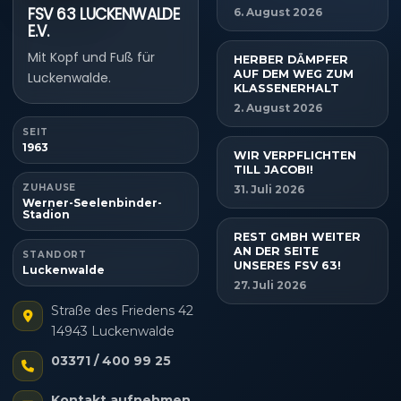
FSV 63 LUCKENWALDE
6. August 2026
E.V.
Mit Kopf und Fuß für
HERBER DÄMPFER
AUF DEM WEG ZUM
Luckenwalde.
KLASSENERHALT
2. August 2026
SEIT
1963
WIR VERPFLICHTEN
TILL JACOBI!
ZUHAUSE
31. Juli 2026
Werner-Seelenbinder-
Stadion
REST GMBH WEITER
AN DER SEITE
STANDORT
UNSERES FSV 63!
Luckenwalde
27. Juli 2026
Straße des Friedens 42
14943 Luckenwalde
03371 / 400 99 25
Kontakt aufnehmen