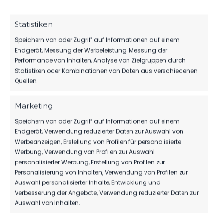
MSV 1919
SO.., 12.
Neuruppin
MAI 2024
Statistiken
Landesliga
3:0
vs. FSV 63
D1
11:00
Luckenwalde
Speichern von oder Zugriff auf Informationen auf einem
Uhr
D1-Jugend
Endgerät, Messung der Werbeleistung, Messung der
Performance von Inhalten, Analyse von Zielgruppen durch
Statistiken oder Kombinationen von Daten aus verschiedenen
Quellen.
ÄHNLICHE BEITRÄGE
MSV 1919 Neuruppin vs
MSV 1919 Neuruppin vs
Marketing
FSV 63 Luckenwalde D1-
FSV 63 Luckenwalde D1-
Jugend
Jugend
Speichern von oder Zugriff auf Informationen auf einem
12. Mai 2024
9. November 2024
Endgerät, Verwendung reduzierter Daten zur Auswahl von
Ähnlicher Beitrag
Ähnlicher Beitrag
Werbeanzeigen, Erstellung von Profilen für personalisierte
MSV 1919 Neuruppin vs
Werbung, Verwendung von Profilen zur Auswahl
FSV 63 Luckenwalde D2-
personalisierter Werbung, Erstellung von Profilen zur
Jugend
Personalisierung von Inhalten, Verwendung von Profilen zur
8. Juni 2024
Auswahl personalisierter Inhalte, Entwicklung und
Ähnlicher Beitrag
Verbesserung der Angebote, Verwendung reduzierter Daten zur
Auswahl von Inhalten.