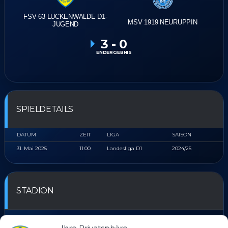
FSV 63 LUCKENWALDE D1-
MSV 1919 NEURUPPIN
JUGEND
3
-
0
ENDERGEBNIS
SPIELDETAILS
DATUM
ZEIT
LIGA
SAISON
31. Mai 2025
11:00
Landesliga D1
2024/25
STADION
WERNER-SEELENBINDER STADION KUNSTRASEN