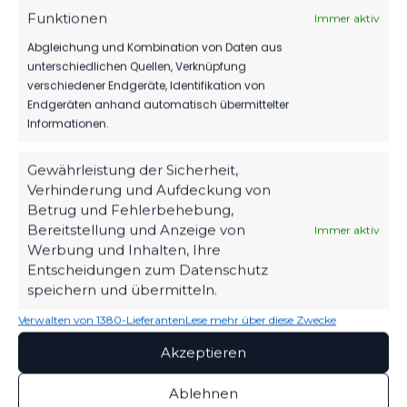
Funktionen
Immer aktiv
Abgleichung und Kombination von Daten aus
unterschiedlichen Quellen, Verknüpfung
verschiedener Endgeräte, Identifikation von
Endgeräten anhand automatisch übermittelter
Informationen.
Gewährleistung der Sicherheit,
Verhinderung und Aufdeckung von
Betrug und Fehlerbehebung,
Bereitstellung und Anzeige von
Immer aktiv
Werbung und Inhalten, Ihre
OFFIZIELLE VEREINSSEITE
Entscheidungen zum Datenschutz
DEIN HEIMSPIEL. DEIN FSV.
speichern und übermitteln.
Tickets, Spielplan, News und Vereinsinfos – alles
Verwalten von 1380-Lieferanten
Lese mehr über diese Zwecke
kompakt auf einen Blick.
Akzeptieren
Ablehnen
TICKETS