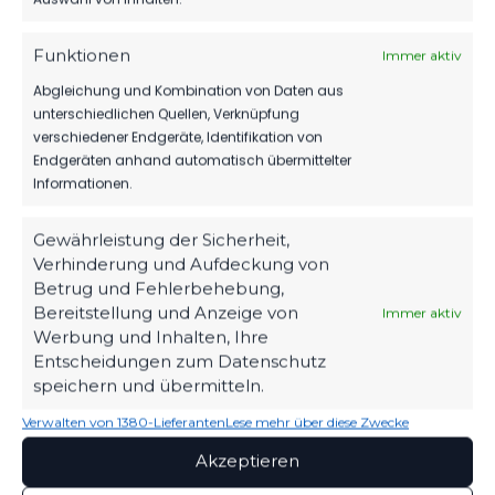
Ähnlicher Beitrag
Funktionen
Immer aktiv
Abgleichung und Kombination von Daten aus
unterschiedlichen Quellen, Verknüpfung
verschiedener Endgeräte, Identifikation von
Endgeräten anhand automatisch übermittelter
Informationen.
Gewährleistung der Sicherheit,
Verhinderung und Aufdeckung von
Betrug und Fehlerbehebung,
Bereitstellung und Anzeige von
Immer aktiv
Werbung und Inhalten, Ihre
Entscheidungen zum Datenschutz
OFFIZIELLE VEREINSSEITE
speichern und übermitteln.
DEIN HEIMSPIEL. DEIN FSV.
Verwalten von 1380-Lieferanten
Lese mehr über diese Zwecke
Tickets, Spielplan, News und Vereinsinfos – alles
Akzeptieren
kompakt auf einen Blick.