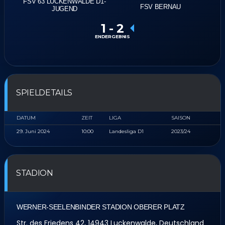
FSV 63 LUCKENWALDE D1-
FSV BERNAU
JUGEND
1
-
2
ENDERGEBNIS
SPIELDETAILS
DATUM
ZEIT
LIGA
SAISON
29. Juni 2024
10:00
Landesliga D1
2023/24
STADION
WERNER-SEELENBINDER STADION OBERER PLATZ
Str. des Friedens 42, 14943 Luckenwalde, Deutschland