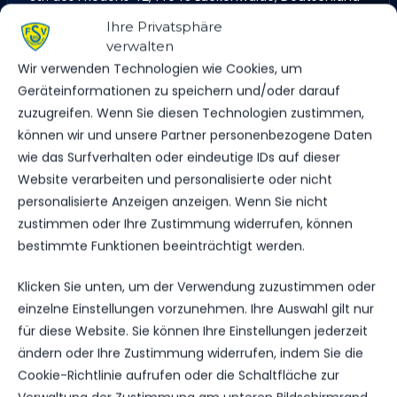
Ihre Privatsphäre
verwalten
Wir verwenden Technologien wie Cookies, um
ERGEBNIS
Geräteinformationen zu speichern und/oder darauf
zuzugreifen. Wenn Sie diesen Technologien zustimmen,
MANNSCHAFT
TORE
SPIELAUSGANG
können wir und unsere Partner personenbezogene Daten
FSV 63 Luckenwalde D1-Jugend
1
Niederlage
wie das Surfverhalten oder eindeutige IDs auf dieser
FSV Bernau
2
Sieg
Website verarbeiten und personalisierte oder nicht
personalisierte Anzeigen anzeigen. Wenn Sie nicht
zustimmen oder Ihre Zustimmung widerrufen, können
DATUM
BEGEGNUNG
ERGEBNIS
WETTBEWE
bestimmte Funktionen beeinträchtigt werden.
SA.., 18.
FSV
Klicken Sie unten, um der Verwendung zuzustimmen oder
NOV.
Bernau
2023
2:1
einzelne Einstellungen vorzunehmen. Ihre Auswahl gilt nur
vs. FSV 63
Landesliga
Luckenwalde
09:30
für diese Website. Sie können Ihre Einstellungen jederzeit
D1-Jugend
Uhr
ändern oder Ihre Zustimmung widerrufen, indem Sie die
Cookie-Richtlinie aufrufen oder die Schaltfläche zur
FSV 63
SA.., 17.