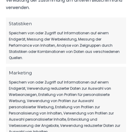
Verwaltung der Zustimmung am unteren Bildschirmrand
Luckenwalde
JUNI 2023
Landesliga
verwenden.
3:2
D1-Jugend
D1
11:00
vs. FSV
Uhr
Bernau
Statistiken
Speichern von oder Zugriff auf Informationen auf einem
SA.., 29.
FSV
Endgerät, Messung der Werbeleistung, Messung der
APR.
Bernau
Landesliga
2023
3:1
Performance von Inhalten, Analyse von Zielgruppen durch
vs. FSV 63
D1
Luckenwalde
Statistiken oder Kombinationen von Daten aus verschiedenen
09:30
D1-Jugend
Uhr
Quellen.
Marketing
ÄHNLICHE BEITRÄGE
Speichern von oder Zugriff auf Informationen auf einem
FSV Bernau vs FSV 63
FSV Bernau vs FSV 63
Endgerät, Verwendung reduzierter Daten zur Auswahl von
Luckenwalde D1-Jugend
Luckenwalde D1-Jugend
Werbeanzeigen, Erstellung von Profilen für personalisierte
28. Juni 2025
18. November 2023
Werbung, Verwendung von Profilen zur Auswahl
Ähnlicher Beitrag
Ähnlicher Beitrag
personalisierter Werbung, Erstellung von Profilen zur
Personalisierung von Inhalten, Verwendung von Profilen zur
FSV 63 Luckenwalde D1-
Auswahl personalisierter Inhalte, Entwicklung und
Jugend vs FSV Bernau
Verbesserung der Angebote, Verwendung reduzierter Daten zur
17. Juni 2023
Auswahl von Inhalten.