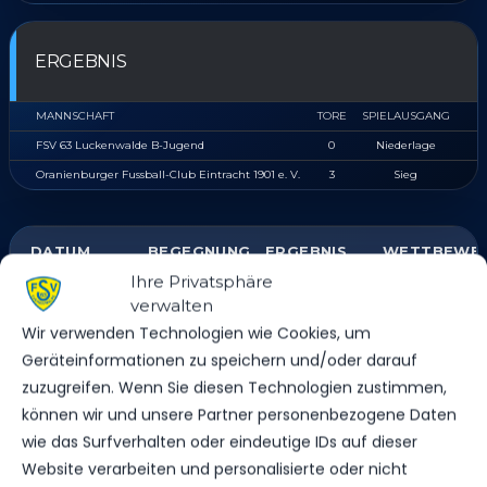
ERGEBNIS
MANNSCHAFT
TORE
SPIELAUSGANG
FSV 63 Luckenwalde B-Jugend
0
Niederlage
Oranienburger Fussball-Club Eintracht 1901 e. V.
3
Sieg
DATUM
BEGEGNUNG
ERGEBNIS
WETTBEWE
Ihre Privatsphäre
verwalten
FSV 63
Luckenwalde
Wir verwenden Technologien wie Cookies, um
SA.., 31.
B-Jugend
Geräteinformationen zu speichern und/oder darauf
MAI 2025
vs.
Landesliga
1:1
Oranienburger
B-Jugend
11:00
zuzugreifen. Wenn Sie diesen Technologien zustimmen,
Fussball-Club
Uhr
können wir und unsere Partner personenbezogene Daten
Eintracht 1901
wie das Surfverhalten oder eindeutige IDs auf dieser
e. V.
Website verarbeiten und personalisierte oder nicht