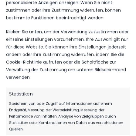
personalisierte Anzeigen anzeigen. Wenn Sie nicht
Oranienburger
SO.., 08.
Fussball-Club
zustimmen oder Ihre Zustimmung widerrufen, können
DEZ.
Eintracht 1901
bestimmte Funktionen beeinträchtigt werden.
Landesliga
2024
0:3
e. V.
B-Jugend
vs. FSV 63
11:00
Klicken Sie unten, um der Verwendung zuzustimmen oder
Luckenwalde
Uhr
B-Jugend
einzelne Einstellungen vorzunehmen. Ihre Auswahl gilt nur
für diese Website. Sie können Ihre Einstellungen jederzeit
FSV 63
ändern oder Ihre Zustimmung widerrufen, indem Sie die
Luckenwalde
Cookie-Richtlinie aufrufen oder die Schaltfläche zur
SO.., 24.
B-Jugend
MÄRZ
Verwaltung der Zustimmung am unteren Bildschirmrand
11:00
vs.
Landesliga
2024
Uhr
Oranienburger
B-Jugend
verwenden.
11:00
Fussball-Club
Uhr
Eintracht 1901
e. V.
Statistiken
Speichern von oder Zugriff auf Informationen auf einem
Oranienburger
Endgerät, Messung der Werbeleistung, Messung der
SO.., 15.
Fussball-Club
Performance von Inhalten, Analyse von Zielgruppen durch
OKT.
Eintracht 1901
Landesliga
Statistiken oder Kombinationen von Daten aus verschiedenen
2023
2:3
e. V.
B-Jugend
Quellen.
vs. FSV 63
11:00