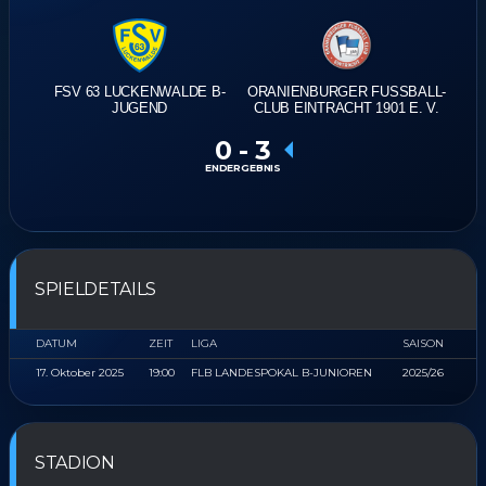
FSV 63 LUCKENWALDE B-
ORANIENBURGER FUSSBALL-
JUGEND
CLUB EINTRACHT 1901 E. V.
0
-
3
ENDERGEBNIS
SPIELDETAILS
DATUM
ZEIT
LIGA
SAISON
17. Oktober 2025
19:00
FLB LANDESPOKAL B-JUNIOREN
2025/26
STADION