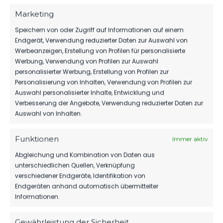
Luckenwalde
Uhr
B-Jugend
Marketing
Speichern von oder Zugriff auf Informationen auf einem
FSV 63
Endgerät, Verwendung reduzierter Daten zur Auswahl von
Luckenwalde
Werbeanzeigen, Erstellung von Profilen für personalisierte
SA.., 10.
B-Jugend
Werbung, Verwendung von Profilen zur Auswahl
JUNI 2023
vs.
Landesliga
2:0
personalisierter Werbung, Erstellung von Profilen zur
Oranienburger
B-Jugend
11:00
Fussball-Club
Uhr
Personalisierung von Inhalten, Verwendung von Profilen zur
Eintracht 1901
Auswahl personalisierter Inhalte, Entwicklung und
e. V.
Verbesserung der Angebote, Verwendung reduzierter Daten zur
Auswahl von Inhalten.
Oranienburger
SA.., 08.
Fussball-Club
Funktionen
Immer aktiv
APR.
Eintracht 1901
Landesliga
2023
3:2
e. V.
Abgleichung und Kombination von Daten aus
B-Jugend
vs. FSV 63
11:00
unterschiedlichen Quellen, Verknüpfung
Luckenwalde
Uhr
verschiedener Endgeräte, Identifikation von
B-Jugend
Endgeräten anhand automatisch übermittelter
Informationen.
Oranienburger
Fussball-Club
SO.., 11.
Gewährleistung der Sicherheit,