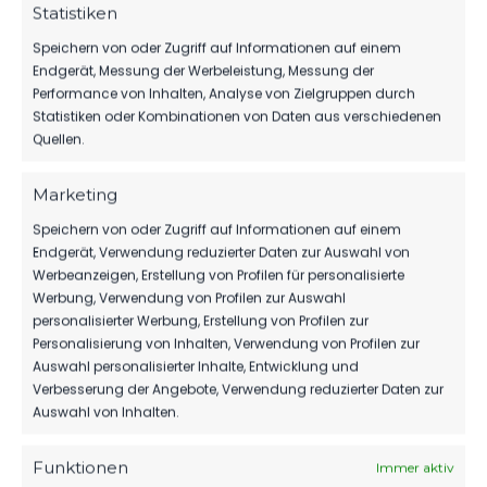
Statistiken
Speichern von oder Zugriff auf Informationen auf einem
Endgerät, Messung der Werbeleistung, Messung der
Performance von Inhalten, Analyse von Zielgruppen durch
DATUM
BEGEGNUNG
ERGEBNIS
WETTBEWE
Statistiken oder Kombinationen von Daten aus verschiedenen
Quellen.
SA.., 26.
FSV 63
AUG.
Regionalliga
Luckenwalde
Marketing
2023
3:3
Nordost
vs. FC
2023/24
13:00
Speichern von oder Zugriff auf Informationen auf einem
Eilenburg
Uhr
Endgerät, Verwendung reduzierter Daten zur Auswahl von
Werbeanzeigen, Erstellung von Profilen für personalisierte
Werbung, Verwendung von Profilen zur Auswahl
SPIELZEIT
personalisierter Werbung, Erstellung von Profilen zur
Personalisierung von Inhalten, Verwendung von Profilen zur
Auswahl personalisierter Inhalte, Entwicklung und
KO
Verbesserung der Angebote, Verwendung reduzierter Daten zur
Auswahl von Inhalten.
9'
Spieler
Funktionen
Immer aktiv