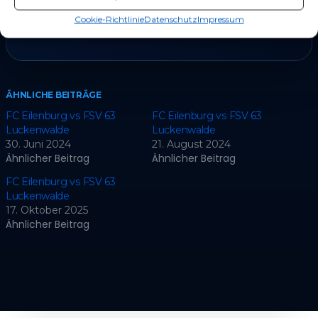
Cookie-Richtlinie
Datenschutz
Impressum
FT
ÄHNLICHE BEITRÄGE
FC Eilenburg vs FSV 63
FC Eilenburg vs FSV 63
Luckenwalde
Luckenwalde
30. Juni 2024
21. August 2024
Ähnlicher Beitrag
Ähnlicher Beitrag
FC Eilenburg vs FSV 63
Luckenwalde
17. Oktober 2025
Ähnlicher Beitrag