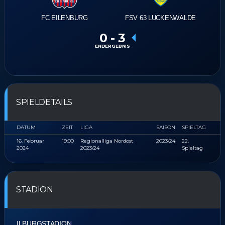
FC EILENBURG
FSV 63 LUCKENWALDE
0
-
3
ENDERGEBNIS
SPIELDETAILS
DATUM
ZEIT
LIGA
SAISON
SPIELTAG
16. Februar
19:00
Regionalliga Nordost
2023/24
22.
2024
2023/24
Spieltag
STADION
ILBURGSTADION