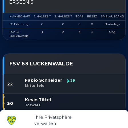
ERGEBNIS
MANNSCHAFT
1. HALBZEIT
2. HALBZEIT
TORE
BESITZ
SPIELAUSGANG
FC Eilenburg
0
0
0
0
Niederlage
FSV 63
1
2
3
3
Sieg
Luckenwalde
FSV 63 LUCKENWALDE
Fabio Schneider
29
22
Mittelfeld
Kevin Tittel
30
Torwart
Ihre Privatsphäre
verwalten