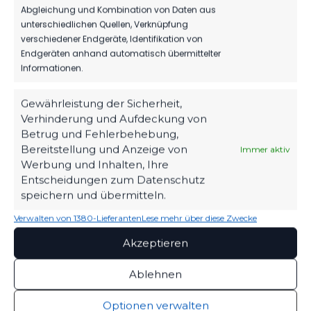
Abgleichung und Kombination von Daten aus
25'
Spieler
unterschiedlichen Quellen, Verknüpfung
verschiedener Endgeräte, Identifikation von
40'
Spieler
Endgeräten anhand automatisch übermittelter
Informationen.
56'
Spieler
56'
Spieler
Gewährleistung der Sicherheit,
Verhinderung und Aufdeckung von
64'
Spieler
Betrug und Fehlerbehebung,
Bereitstellung und Anzeige von
Immer aktiv
65'
Spieler
Werbung und Inhalten, Ihre
Entscheidungen zum Datenschutz
70'
Spieler
speichern und übermitteln.
74'
Verwalten von 1380-Lieferanten
Lese mehr über diese Zwecke
Spieler
Akzeptieren
79'
Spieler
Ablehnen
79'
Spieler
Optionen verwalten
81'
Spieler