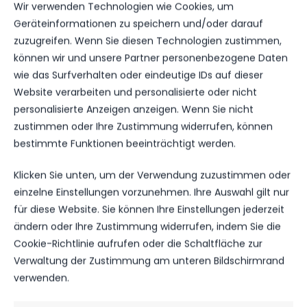
Wir verwenden Technologien wie Cookies, um
SPIELSTATISTIKEN
Geräteinformationen zu speichern und/oder darauf
zuzugreifen. Wenn Sie diesen Technologien zustimmen,
können wir und unsere Partner personenbezogene Daten
wie das Surfverhalten oder eindeutige IDs auf dieser
Website verarbeiten und personalisierte oder nicht
FC EILENBURG
personalisierte Anzeigen anzeigen. Wenn Sie nicht
zustimmen oder Ihre Zustimmung widerrufen, können
VS.
bestimmte Funktionen beeinträchtigt werden.
FSV 63 LUCKENWALDE
Klicken Sie unten, um der Verwendung zuzustimmen oder
einzelne Einstellungen vorzunehmen. Ihre Auswahl gilt nur
für diese Website. Sie können Ihre Einstellungen jederzeit
TORE
0
3
ändern oder Ihre Zustimmung widerrufen, indem Sie die
Cookie-Richtlinie aufrufen oder die Schaltfläche zur
GELBE KARTEN
2
4
Verwaltung der Zustimmung am unteren Bildschirmrand
verwenden.
ROTE KARTEN
0
0