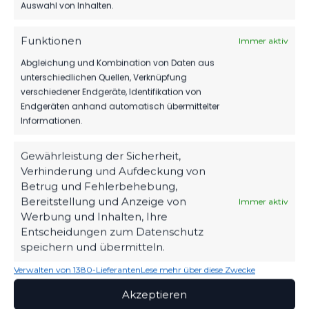
11. März 2023
Auswahl von Inhalten.
Ähnlicher Beitrag
Funktionen
Immer aktiv
Abgleichung und Kombination von Daten aus
unterschiedlichen Quellen, Verknüpfung
verschiedener Endgeräte, Identifikation von
Endgeräten anhand automatisch übermittelter
Informationen.
Gewährleistung der Sicherheit,
Verhinderung und Aufdeckung von
Betrug und Fehlerbehebung,
Bereitstellung und Anzeige von
Immer aktiv
Werbung und Inhalten, Ihre
Entscheidungen zum Datenschutz
speichern und übermitteln.
OFFIZIELLE VEREINSSEITE
DEIN HEIMSPIEL. DEIN FSV.
Verwalten von 1380-Lieferanten
Lese mehr über diese Zwecke
Akzeptieren
Tickets, Spielplan, News und Vereinsinfos – alles