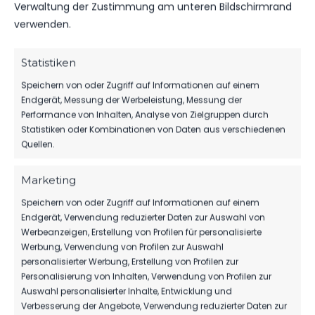
ROTE KARTEN
0
0
Verwaltung der Zustimmung am unteren Bildschirmrand
verwenden.
Statistiken
Speichern von oder Zugriff auf Informationen auf einem
Endgerät, Messung der Werbeleistung, Messung der
DATUM
BEGEGNUNG
ERGEBNIS
WETTBEWE
Performance von Inhalten, Analyse von Zielgruppen durch
Statistiken oder Kombinationen von Daten aus verschiedenen
Für diese Auswahl wurden keine Spiele gefunden.
Quellen.
Marketing
ÄHNLICHE BEITRÄGE
Speichern von oder Zugriff auf Informationen auf einem
FSV 63 Luckenwalde II vs
FC Lauchhammer vs FSV
Endgerät, Verwendung reduzierter Daten zur Auswahl von
FC Concordia Buckow/​
63 Luckenwalde II
Werbeanzeigen, Erstellung von Profilen für personalisierte
Waldsieversdorf
19. Oktober 2024
Werbung, Verwendung von Profilen zur Auswahl
Ähnlicher Beitrag
20. Mai 2023
personalisierter Werbung, Erstellung von Profilen zur
Ähnlicher Beitrag
Personalisierung von Inhalten, Verwendung von Profilen zur
FC Eisenhüttenstadt vs
Auswahl personalisierter Inhalte, Entwicklung und
FSV 63 Luckenwalde II
Verbesserung der Angebote, Verwendung reduzierter Daten zur