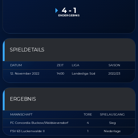
4
-
1
ENDERGEBNIS
SPIELDETAILS
DATUM
ZEIT
LIGA
SAISON
12. November 2022
14:00
Landesliga Süd
2022/23
ERGEBNIS
MANNSCHAFT
TORE
SPIELAUSGANG
FC Concordia Buckow/​Waldsieversdorf
4
Sieg
FSV 63 Luckenwalde II
1
Niederlage