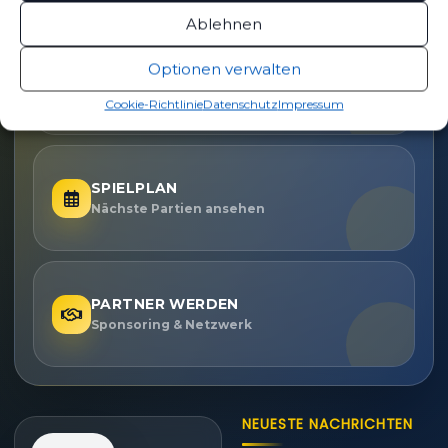
kompakt auf einen Blick.
Ablehnen
Optionen verwalten
TICKETS
Eintrittspreise & Spieltag
Cookie-Richtlinie
Datenschutz
Impressum
SPIELPLAN
Nächste Partien ansehen
PARTNER WERDEN
Sponsoring & Netzwerk
NEUESTE NACHRICHTEN