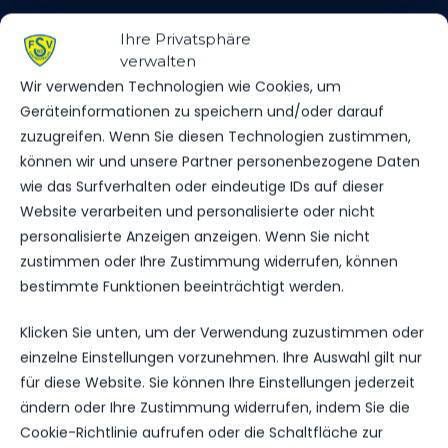
Ihre Privatsphäre
verwalten
SPIELSTATISTIKEN
Wir verwenden Technologien wie Cookies, um
Geräteinformationen zu speichern und/oder darauf
zuzugreifen. Wenn Sie diesen Technologien zustimmen,
können wir und unsere Partner personenbezogene Daten
FC CONCORDIA BUCKOW/​WALDSIEVERSDORF
wie das Surfverhalten oder eindeutige IDs auf dieser
Website verarbeiten und personalisierte oder nicht
VS.
personalisierte Anzeigen anzeigen. Wenn Sie nicht
zustimmen oder Ihre Zustimmung widerrufen, können
FSV 63 LUCKENWALDE II
bestimmte Funktionen beeinträchtigt werden.
Klicken Sie unten, um der Verwendung zuzustimmen oder
TORE
einzelne Einstellungen vorzunehmen. Ihre Auswahl gilt nur
0
0
für diese Website. Sie können Ihre Einstellungen jederzeit
GELBE KARTEN
ändern oder Ihre Zustimmung widerrufen, indem Sie die
0
0
Cookie-Richtlinie aufrufen oder die Schaltfläche zur