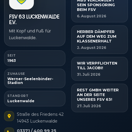
MBS VERLÄNGERT
SEIN SPONSORING
BEIM FSV
FSV 63 LUCKENWALDE
6. August 2026
E.V.
Mit Kopf und Fuß für
HERBER DÄMPFER
AUF DEM WEG ZUM
Luckenwalde.
KLASSENERHALT
2. August 2026
SEIT
1963
WIR VERPFLICHTEN
TILL JACOBI!
ZUHAUSE
31. Juli 2026
Werner-Seelenbinder-
Stadion
REST GMBH WEITER
AN DER SEITE
STANDORT
UNSERES FSV 63!
Luckenwalde
27. Juli 2026
Straße des Friedens 42
14943 Luckenwalde
03371 / 400 99 25