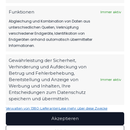
2022/23
13:00
FC
Uhr
Funktionen
Immer aktiv
Abgleichung und Kombination von Daten aus
SO.., 16.
Chemnitzer
OKT.
Regionalliga
unterschiedlichen Quellen, Verknüpfung
FC
2022
2:0
Nordost
verschiedener Endgeräte, Identifikation von
vs. FSV 63
2022/23
13:00
Endgeräten anhand automatisch übermittelter
Luckenwalde
Uhr
Informationen.
Weitere Spiele laden
Gewährleistung der Sicherheit,
Verhinderung und Aufdeckung von
Betrug und Fehlerbehebung,
ÄHNLICHE BEITRÄGE
Bereitstellung und Anzeige von
Immer aktiv
Chemnitzer FC vs FSV 63
Chemnitzer FC vs FSV 63
Werbung und Inhalten, Ihre
Luckenwalde
Luckenwalde
Entscheidungen zum Datenschutz
16. Oktober 2022
6. April 2025
speichern und übermitteln.
Ähnlicher Beitrag
Ähnlicher Beitrag
Chemnitzer FC vs FSV 63
Verwalten von 1380-Lieferanten
Lese mehr über diese Zwecke
Luckenwalde
Akzeptieren
20. Oktober 2023
Ähnlicher Beitrag