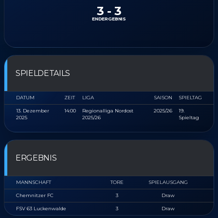
3
-
3
ENDERGEBNIS
SPIELDETAILS
DATUM
ZEIT
LIGA
SAISON
SPIELTAG
13. Dezember
14:00
Regionalliga Nordost
2025/26
19.
2025
2025/26
Spieltag
ERGEBNIS
MANNSCHAFT
TORE
SPIELAUSGANG
Chemnitzer FC
3
Draw
FSV 63 Luckenwalde
3
Draw