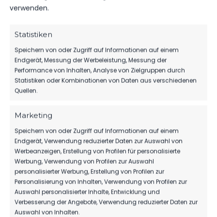
SA.., 05.
FSV 63
verwenden.
OKT.
Luckenwalde
Regionalliga
2024
0:2
vs.
Nordost
Chemnitzer
2024/25
13:00
Statistiken
FC
Uhr
Speichern von oder Zugriff auf Informationen auf einem
Endgerät, Messung der Werbeleistung, Messung der
SA.., 06.
FSV 63
Performance von Inhalten, Analyse von Zielgruppen durch
APR.
Luckenwalde
Regionalliga
Statistiken oder Kombinationen von Daten aus verschiedenen
2024
1:2
vs.
Nordost
Quellen.
Chemnitzer
2023/24
13:00
FC
Uhr
Marketing
FR.., 20.
Speichern von oder Zugriff auf Informationen auf einem
Chemnitzer
OKT.
Regionalliga
Endgerät, Verwendung reduzierter Daten zur Auswahl von
FC
2023
1:2
Nordost
vs. FSV 63
Werbeanzeigen, Erstellung von Profilen für personalisierte
2023/24
19:00
Luckenwalde
Werbung, Verwendung von Profilen zur Auswahl
Uhr
personalisierter Werbung, Erstellung von Profilen zur
Personalisierung von Inhalten, Verwendung von Profilen zur
SO.., 02.
FSV 63
Auswahl personalisierter Inhalte, Entwicklung und
APR.
Luckenwalde
Regionalliga
Verbesserung der Angebote, Verwendung reduzierter Daten zur
2023
0:0
vs.
Nordost
Auswahl von Inhalten.
Chemnitzer