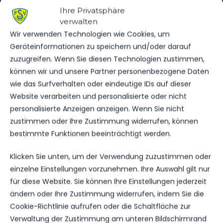
ROTE KARTEN
0
0
Ihre Privatsphäre
verwalten
Wir verwenden Technologien wie Cookies, um
Geräteinformationen zu speichern und/oder darauf
zuzugreifen. Wenn Sie diesen Technologien zustimmen,
können wir und unsere Partner personenbezogene Daten
DATUM
BEGEGNUNG
ERGEBNIS
WETTBEWE
wie das Surfverhalten oder eindeutige IDs auf dieser
Website verarbeiten und personalisierte oder nicht
SA.., 02.
FSV 63
AUG.
Luckenwalde
Regionalliga
personalisierte Anzeigen anzeigen. Wenn Sie nicht
2025
2:1
vs.
Nordost
zustimmen oder Ihre Zustimmung widerrufen, können
Chemnitzer
2025/26
14:00
bestimmte Funktionen beeinträchtigt werden.
FC
Uhr
Klicken Sie unten, um der Verwendung zuzustimmen oder
SO.., 06.
Chemnitzer
einzelne Einstellungen vorzunehmen. Ihre Auswahl gilt nur
APR.
Regionalliga
FC
2025
2:0
Nordost
für diese Website. Sie können Ihre Einstellungen jederzeit
vs. FSV 63
2024/25
13:00
ändern oder Ihre Zustimmung widerrufen, indem Sie die
Luckenwalde
Uhr
Cookie-Richtlinie aufrufen oder die Schaltfläche zur
Verwaltung der Zustimmung am unteren Bildschirmrand