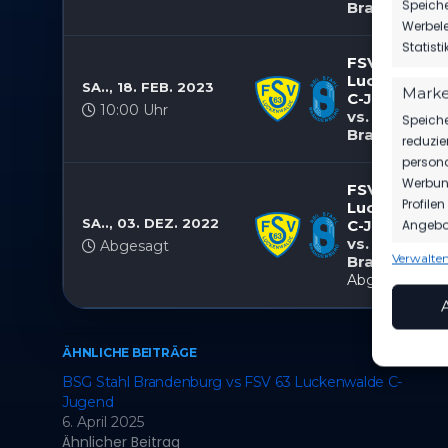
Speiche
Brandenbur
Werbele
Statist
FSV 63
Luckenwald
SA.., 18. FEB. 2023
Marke
C-Jugend
10:00 Uhr
vs. BSG Stah
Speiche
Brandenbur
reduzie
persona
Werbung
FSV 63
Profile
Luckenwald
SA.., 03. DEZ. 2022
C-Jugend
Angebot
vs. BSG Stah
Abgesagt
Verwalten
Brandenbur
Funkt
Abgesagt
Abgleic
Verknüp
anhand 
ÄHNLICHE BEITRÄGE
BSG Stahl Brandenburg vs FSV 63 Luckenwalde C-
Gewäh
Aufde
Jugend
Berei
Ihre 
6. April 2025
überm
Ähnlicher Beitrag