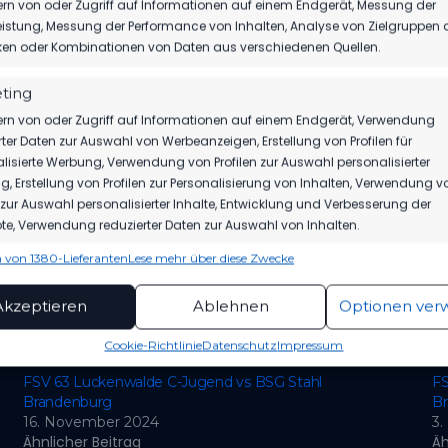
rn von oder Zugriff auf Informationen auf einem Endgerät, Messung der
g
istung, Messung der Performance von Inhalten, Analyse von Zielgruppen 
iken oder Kombinationen von Daten aus verschiedenen Quellen.
e
Landesliga C-
ting
5:0
2022/23
Jugend
l
rn von oder Zugriff auf Informationen auf einem Endgerät, Verwendung
g
rter Daten zur Auswahl von Werbeanzeigen, Erstellung von Profilen für
lisierte Werbung, Verwendung von Profilen zur Auswahl personalisierter
, Erstellung von Profilen zur Personalisierung von Inhalten, Verwendung v
n zur Auswahl personalisierter Inhalte, Entwicklung und Verbesserung der
e
e, Verwendung reduzierter Daten zur Auswahl von Inhalten.
Landesliga C-
Abgesagt
2022/23
l
Jugend
 von 1380-Lieferanten
Lese mehr über diese Zwecke
g
ionen
Imme
hung und Kombination von Daten aus unterschiedlichen Quellen,
Akzeptieren
Ablehnen
Optionen ver
fung verschiedener Endgeräte, Identifikation von Endgeräten
automatisch übermittelter Informationen.
Cookie-Richtlinie
Datenschutz
Impressum
FSV 63 Luckenwalde C-Jugend vs BSG Stahl
FS
rleistung der Sicherheit, Verhinderung und
ckung von Betrug und Fehlerbehebung,
Brandenburg
B
tstellung und Anzeige von Werbung und Inhalten,
Imme
Entscheidungen zum Datenschutz speichern und
16. November 2024
3
itteln.
Ähnlicher Beitrag
Äh