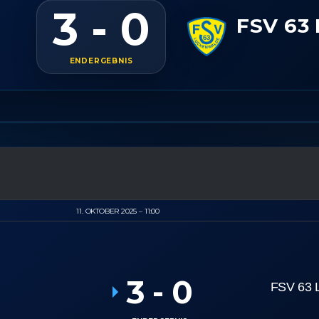
3 - 0
FSV 63
ENDERGEBNIS
11. OKTOBER 2025
11:00
3
-
0
FSV 63