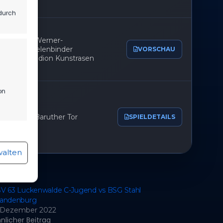
durch
Werner-
Seelenbinder
VORSCHAU
Stadion Kunstrasen
on
Baruther Tor
SPIELDETAILS
r aktiv
walten
V 63 Luckenwalde C-Jugend vs BSG Stahl
randenburg
r aktiv
. Dezember 2022
nlicher Beitrag