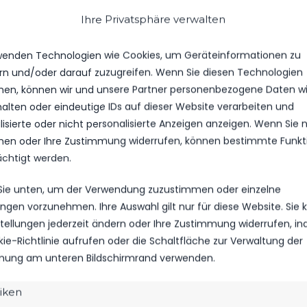
0
Ihre Privatsphäre verwalten
wenden Technologien wie Cookies, um Geräteinformationen zu
GEBNIS
WETTBEWERB
SAISON
rn und/oder darauf zuzugreifen. Wenn Sie diesen Technologien
en, können wir und unsere Partner personenbezogene Daten w
g
halten oder eindeutige IDs auf dieser Website verarbeiten und
Landesliga C-
1:2
2024/25
Jugend
isierte oder nicht personalisierte Anzeigen anzeigen. Wenn Sie n
e
en oder Ihre Zustimmung widerrufen, können bestimmte Funkt
ächtigt werden.
e
 Sie unten, um der Verwendung zuzustimmen oder einzelne
Landesliga C-
0:2
2024/25
lungen vorzunehmen. Ihre Auswahl gilt nur für diese Website. Sie
Jugend
l
nstellungen jederzeit ändern oder Ihre Zustimmung widerrufen, i
g
kie-Richtlinie aufrufen oder die Schaltfläche zur Verwaltung der
ung am unteren Bildschirmrand verwenden.
e
10:30 Uhr
—
2023/24
tiken
l