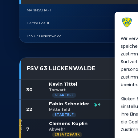
MANNSCHAFT
Hertha BSC II
FSV 63 Luckenwalde
Wir ver
speiche
zustimm
Surfver
FSV 63 LUCKENWALDE
personal
zustimm
Kevin Tittel
beeintr
30
Torwart
Klicken
Fabio Schneider
4
Einstel
22
Mittelfeld
Ihre Ei
die Coo
Clemens Koplin
7
Zustimm
Abwehr