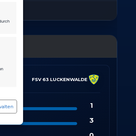
durch
on
FSV 63 LUCKENWALDE
r aktiv
1
walten
3
0