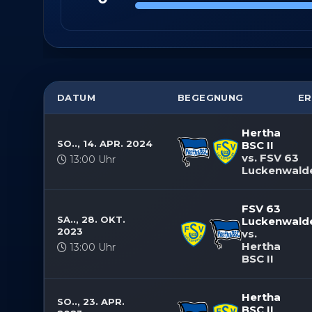
Berei
Ihre 
überm
DATUM
BEGEGNUNG
ER
Hertha
SO.., 14. APR. 2024
BSC II
vs. FSV 63
13:00 Uhr
Luckenwald
FSV 63
SA.., 28. OKT.
Luckenwald
2023
vs.
Hertha
13:00 Uhr
BSC II
Hertha
SO.., 23. APR.
BSC II