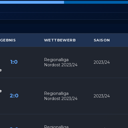
tstellung und Anzeige von Werbung und Inhalten,
Imme
Entscheidungen zum Datenschutz speichern und
itteln.
GEBNIS
WETTBEWERB
SAISON
Regionalliga
1:0
2023/24
Nordost 2023/24
e
e
Regionalliga
2:0
2023/24
Nordost 2023/24
Regionalliga