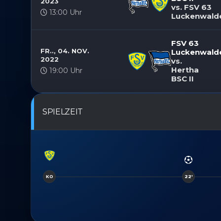
2023
vs. FSV 63
13:00 Uhr
Luckenwald
FSV 63
FR.., 04. NOV.
Luckenwald
2022
vs.
Hertha
19:00 Uhr
BSC II
SPIELZEIT
KO
22'