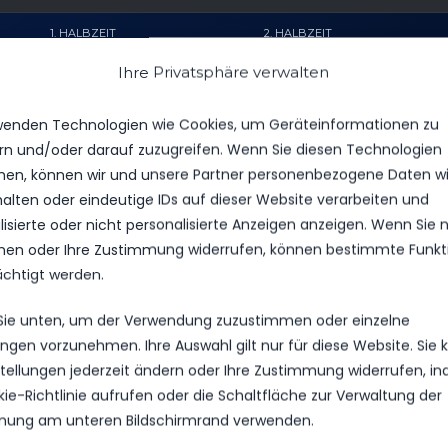
1. HALBZEIT
2. HALBZEIT
Ihre Privatsphäre verwalten
1
1
1
0
wenden Technologien wie Cookies, um Geräteinformationen zu
rn und/oder darauf zuzugreifen. Wenn Sie diesen Technologien
en, können wir und unsere Partner personenbezogene Daten w
halten oder eindeutige IDs auf dieser Website verarbeiten und
isierte oder nicht personalisierte Anzeigen anzeigen. Wenn Sie n
en oder Ihre Zustimmung widerrufen, können bestimmte Funkt
ächtigt werden.
 Sie unten, um der Verwendung zuzustimmen oder einzelne
lungen vorzunehmen. Ihre Auswahl gilt nur für diese Website. Sie
nstellungen jederzeit ändern oder Ihre Zustimmung widerrufen, i
kie-Richtlinie aufrufen oder die Schaltfläche zur Verwaltung der
ung am unteren Bildschirmrand verwenden.