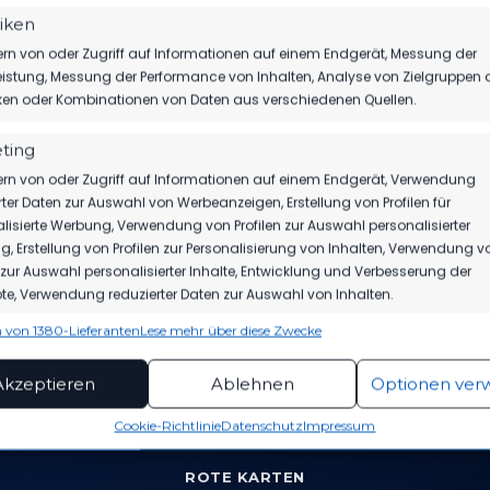
tiken
rn von oder Zugriff auf Informationen auf einem Endgerät, Messung der
istung, Messung der Performance von Inhalten, Analyse von Zielgruppen 
iken oder Kombinationen von Daten aus verschiedenen Quellen.
ting
rn von oder Zugriff auf Informationen auf einem Endgerät, Verwendung
rter Daten zur Auswahl von Werbeanzeigen, Erstellung von Profilen für
lisierte Werbung, Verwendung von Profilen zur Auswahl personalisierter
, Erstellung von Profilen zur Personalisierung von Inhalten, Verwendung v
n zur Auswahl personalisierter Inhalte, Entwicklung und Verbesserung der
VS.
e, Verwendung reduzierter Daten zur Auswahl von Inhalten.
 von 1380-Lieferanten
Lese mehr über diese Zwecke
ionen
Imme
TORE
hung und Kombination von Daten aus unterschiedlichen Quellen,
Akzeptieren
Ablehnen
Optionen ver
fung verschiedener Endgeräte, Identifikation von Endgeräten
automatisch übermittelter Informationen.
GELBE KARTEN
Cookie-Richtlinie
Datenschutz
Impressum
rleistung der Sicherheit, Verhinderung und
ROTE KARTEN
ckung von Betrug und Fehlerbehebung,