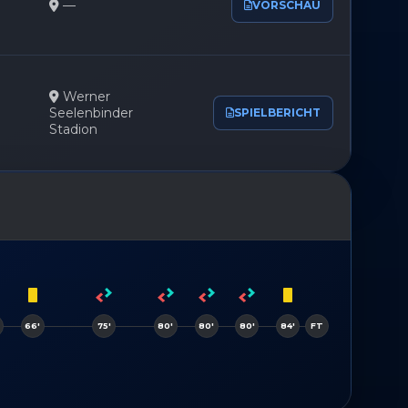
—
VORSCHAU
Werner
Seelenbinder
SPIELBERICHT
Stadion
66'
75'
80'
80'
80'
84'
FT
87'