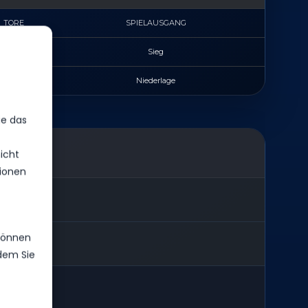
TORE
SPIELAUSGANG
2
Sieg
1
Niederlage
ie das
icht
ionen
 können
ndem Sie