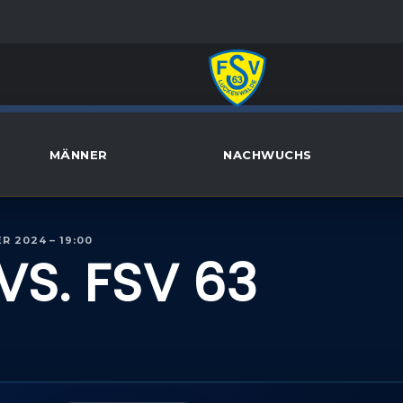
MÄNNER
NACHWUCHS
R 2024 – 19:00
VS. FSV 63