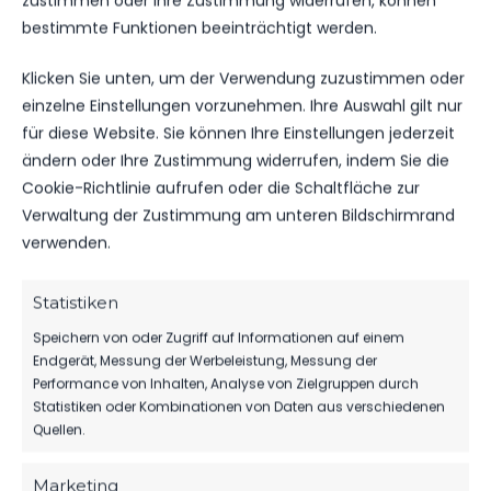
zustimmen oder Ihre Zustimmung widerrufen, können
bestimmte Funktionen beeinträchtigt werden.
DATUM
BEGEGNUNG
ERGEBNIS
WETTBEWE
Klicken Sie unten, um der Verwendung zuzustimmen oder
einzelne Einstellungen vorzunehmen. Ihre Auswahl gilt nur
Für diese Auswahl wurden keine Spiele gefunden.
für diese Website. Sie können Ihre Einstellungen jederzeit
ändern oder Ihre Zustimmung widerrufen, indem Sie die
Cookie-Richtlinie aufrufen oder die Schaltfläche zur
ÄHNLICHE BEITRÄGE
Verwaltung der Zustimmung am unteren Bildschirmrand
1. FFC Turbine Potsdam
FSV 63 Luckenwalde C-
verwenden.
(w.) vs FSV 63 Luckenwalde
Jugend vs 1 FFC Turbine
C-Jugend
Potsdam (w)
4. Mai 2025
27. September 2024
Statistiken
Ähnlicher Beitrag
Ähnlicher Beitrag
Speichern von oder Zugriff auf Informationen auf einem
FSV 63 Luckenwalde C-
Endgerät, Messung der Werbeleistung, Messung der
Jugend vs 1. FFC Turbine
Performance von Inhalten, Analyse von Zielgruppen durch
Potsdam (w.)
Statistiken oder Kombinationen von Daten aus verschiedenen
31. Mai 2025
Quellen.
Ähnlicher Beitrag
Marketing