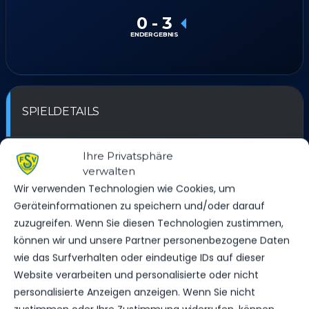
0
-
3
ENDERGEBNIS
SPIELDETAILS
DATUM
ZEIT
LIGA
SAISON
Ihre Privatsphäre
1. Oktober 2022
10:00
Landesliga C-Jugend
2022/23
verwalten
Wir verwenden Technologien wie Cookies, um
Geräteinformationen zu speichern und/oder darauf
ERGEBNIS
zuzugreifen. Wenn Sie diesen Technologien zustimmen,
können wir und unsere Partner personenbezogene Daten
wie das Surfverhalten oder eindeutige IDs auf dieser
MANNSCHAFT
TORE
SPIELAUSGANG
Website verarbeiten und personalisierte oder nicht
1. FFC Turbine Potsdam (w.)
0
Niederlage
personalisierte Anzeigen anzeigen. Wenn Sie nicht
FSV 63 Luckenwalde C-Jugend
3
Sieg