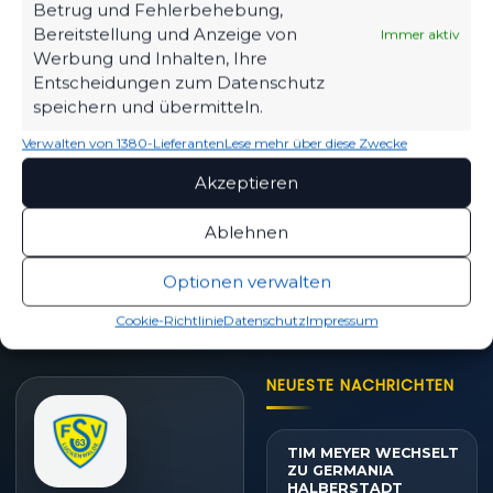
Betrug und Fehlerbehebung,
Eintrittspreise & Spieltag
Bereitstellung und Anzeige von
Immer aktiv
Werbung und Inhalten, Ihre
Entscheidungen zum Datenschutz
speichern und übermitteln.
SPIELPLAN
Verwalten von 1380-Lieferanten
Lese mehr über diese Zwecke
Nächste Partien ansehen
Akzeptieren
Ablehnen
PARTNER WERDEN
Sponsoring & Netzwerk
Optionen verwalten
Cookie-Richtlinie
Datenschutz
Impressum
NEUESTE NACHRICHTEN
TIM MEYER WECHSELT
ZU GERMANIA
HALBERSTADT