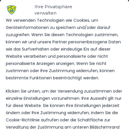
VS.
Ihre Privatsphäre
verwalten
FSV 63 LUCKENWALDE
Wir verwenden Technologien wie Cookies, um
Geräteinformationen zu speichern und/oder darauf
zuzugreifen. Wenn Sie diesen Technologien zustimmen,
TORE
können wir und unsere Partner personenbezogene Daten
0
5
wie das Surfverhalten oder eindeutige IDs auf dieser
GELBE KARTEN
Website verarbeiten und personalisierte oder nicht
0
1
personalisierte Anzeigen anzeigen. Wenn Sie nicht
ROTE KARTEN
0
0
zustimmen oder Ihre Zustimmung widerrufen, können
bestimmte Funktionen beeinträchtigt werden.
Klicken Sie unten, um der Verwendung zuzustimmen oder
einzelne Einstellungen vorzunehmen. Ihre Auswahl gilt nur
für diese Website. Sie können Ihre Einstellungen jederzeit
DATUM
BEGEGNUNG
ERGEBNIS
WETTBEWE
ändern oder Ihre Zustimmung widerrufen, indem Sie die
Cookie-Richtlinie aufrufen oder die Schaltfläche zur
Für diese Auswahl wurden keine Spiele gefunden.
Verwaltung der Zustimmung am unteren Bildschirmrand