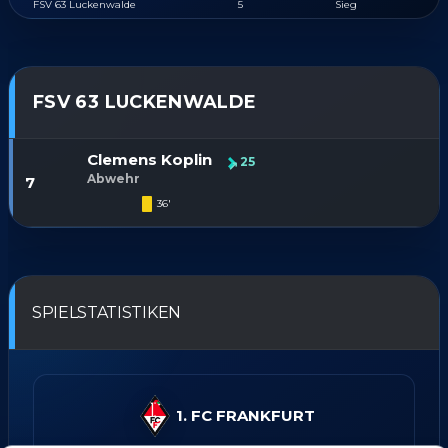
FSV 63 Luckenwalde
5
Sieg
FSV 63 LUCKENWALDE
Clemens Koplin
25
Abwehr
7
36'
SPIELSTATISTIKEN
1. FC FRANKFURT