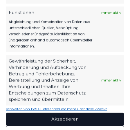
62'
Spieler
Funktionen
Immer aktiv
62'
Spieler
Abgleichung und Kombination von Daten aus
unterschiedlichen Quellen, Verknüpfung
67'
Spieler
verschiedener Endgeräte, Identifikation von
Endgeräten anhand automatisch übermittelter
FT
Informationen.
Gewährleistung der Sicherheit,
Verhinderung und Aufdeckung von
Betrug und Fehlerbehebung,
ÄHNLICHE BEITRÄGE
Bereitstellung und Anzeige von
Immer aktiv
1. FC Frankfurt vs FSV 63
1. FC Frankfurt vs FSV 63
Werbung und Inhalten, Ihre
Luckenwalde
Luckenwalde D2-Jugend
Entscheidungen zum Datenschutz
12. Oktober 2024
16. Juni 2024
speichern und übermitteln.
Ähnlicher Beitrag
Ähnlicher Beitrag
Verwalten von 1380-Lieferanten
Lese mehr über diese Zwecke
1. FC Frankfurt vs FSV 63
Luckenwalde D1-Jugend
Akzeptieren
5. März 2023
Ähnlicher Beitrag