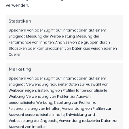
verwenden.
SPIELZEIT
Statistiken
KO
Speichern von oder Zugriff auf Informationen auf einem
Endgerät, Messung der Werbeleistung, Messung der
Performance von Inhalten, Analyse von Zielgruppen durch
Statistiken oder Kombinationen von Daten aus verschiedenen
36'
7. Clemens Koplin
Quellen.
46'
Spieler
Marketing
48'
Spieler
Speichern von oder Zugriff auf Informationen auf einem
Endgerät, Verwendung reduzierter Daten zur Auswahl von
49'
Spieler
Werbeanzeigen, Erstellung von Profilen für personalisierte
Werbung, Verwendung von Profilen zur Auswahl
55'
Spieler
personalisierter Werbung, Erstellung von Profilen zur
Personalisierung von Inhalten, Verwendung von Profilen zur
57'
Spieler
Auswahl personalisierter Inhalte, Entwicklung und
Verbesserung der Angebote, Verwendung reduzierter Daten zur
61'
Spieler
Auswahl von Inhalten.