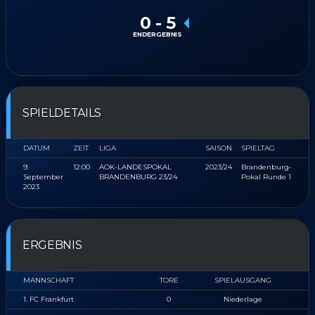
0
-
5
ENDERGEBNIS
SPIELDETAILS
DATUM
ZEIT
LIGA
SAISON
SPIELTAG
9.
12:00
AOK-LANDESPOKAL
2023/24
Brandenburg-
September
BRANDENBURG 23/24
Pokal Runde 1
2023
ERGEBNIS
MANNSCHAFT
TORE
SPIELAUSGANG
1. FC Frankfurt
0
Niederlage