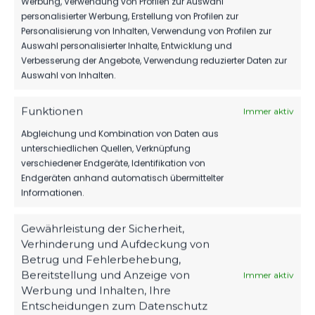
Werbung, Verwendung von Profilen zur Auswahl
SPONSOREN
personalisierter Werbung, Erstellung von Profilen zur
Personalisierung von Inhalten, Verwendung von Profilen zur
MBS VERLÄNGERT SEIN SPONSORING
Auswahl personalisierter Inhalte, Entwicklung und
BEIM FSV
Verbesserung der Angebote, Verwendung reduzierter Daten zur
89
06. Aug. 2026
Auswahl von Inhalten.
Funktionen
Immer aktiv
1.MÄNNER
Abgleichung und Kombination von Daten aus
unterschiedlichen Quellen, Verknüpfung
WIR VERPFLICHTEN TILL JACOBI!
verschiedener Endgeräte, Identifikation von
176
31. Juli 2026
Endgeräten anhand automatisch übermittelter
Informationen.
Gewährleistung der Sicherheit,
Verhinderung und Aufdeckung von
Betrug und Fehlerbehebung,
Bereitstellung und Anzeige von
Immer aktiv
Werbung und Inhalten, Ihre
Entscheidungen zum Datenschutz