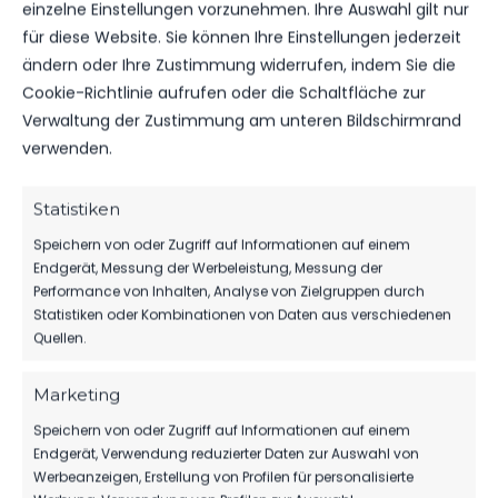
FSV NACHGEFRAGT FOLGE 7
einzelne Einstellungen vorzunehmen. Ihre Auswahl gilt nur
SOFIENE JANNENE
für diese Website. Sie können Ihre Einstellungen jederzeit
ändern oder Ihre Zustimmung widerrufen, indem Sie die
Cookie-Richtlinie aufrufen oder die Schaltfläche zur
Verwaltung der Zustimmung am unteren Bildschirmrand
verwenden.
WEITERE MELDUNGEN
DAS KÖNNTE DICH
Statistiken
AUCH INTERESSIEREN.
Speichern von oder Zugriff auf Informationen auf einem
Endgerät, Messung der Werbeleistung, Messung der
Performance von Inhalten, Analyse von Zielgruppen durch
Statistiken oder Kombinationen von Daten aus verschiedenen
1.MÄNNER
Quellen.
TIM MEYER WECHSELT ZU GERMANIA
HALBERSTADT
Marketing
89
07. Aug. 2026
Speichern von oder Zugriff auf Informationen auf einem
Endgerät, Verwendung reduzierter Daten zur Auswahl von
Werbeanzeigen, Erstellung von Profilen für personalisierte