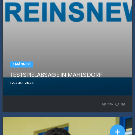
1.MÄNNER
TESTSPIELABSAGE IN MAHLSDORF
12. JULI 2025
286
136