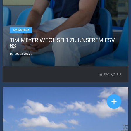
1.MÄNNER
TIM MEYER WECHSELT ZU UNSEREM FSV
63
10. JULI 2025
560
142