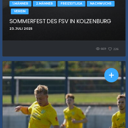
1.MÄNNER
2.MÄNNER
FREIZEITLIGA
NACHWUCHS
VEREIN
SOMMERFEST DES FSV IN KOLZENBURG
23. JULI 2025
669
226