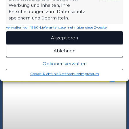
Werbung und Inhalten, Ihre
1.MÄNNER
VEREIN
Entscheidungen zum Datenschutz
VERTRAGSVERLÄNGERUNG MIT REMO
speichern und übermitteln.
MERKE
Verwalten von 1380-Lieferanten
Lese mehr über diese Zwecke
13. JULI 2025
Akzeptieren
323
199
Ablehnen
Optionen verwalten
Cookie-Richtlinie
Datenschutz
Impressum