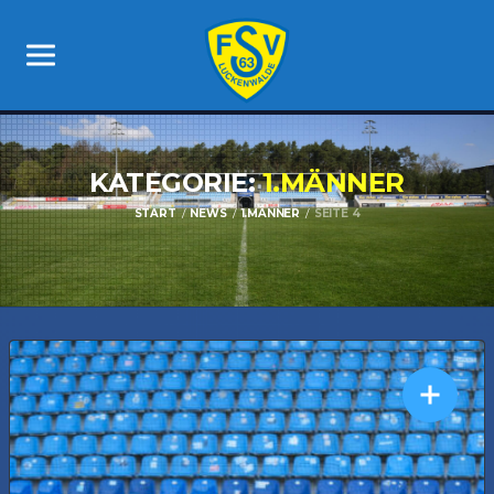
KATEGORIE:
1.MÄNNER
START
NEWS
1.MÄNNER
SEITE 4