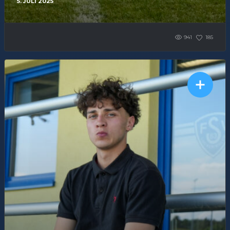
5. JULI 2025
941
185