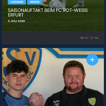
1.MÄNNER
VEREIN
SAISONAUFTAKT BEIM FC ROT-WEISS E
RFURT
3. JULI 2025
421
194