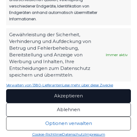
verschiedener Endgeräte, Identifikation von
Endgeräten anhand automatisch übermittelter
Informationen.
Gewährleistung der Sicherheit,
Verhinderung und Aufdeckung von
OFFIZIELLE VEREINSSEITE
Betrug und Fehlerbehebung,
DEIN HEIMSPIEL. DEIN FSV.
Bereitstellung und Anzeige von
Immer aktiv
Tickets, Spielplan, News und Vereinsinfos – alles
Werbung und Inhalten, Ihre
kompakt auf einen Blick.
Entscheidungen zum Datenschutz
speichern und übermitteln.
Verwalten von 1380-Lieferanten
Lese mehr über diese Zwecke
TICKETS
Akzeptieren
Eintrittspreise & Spieltag
Ablehnen
Optionen verwalten
SPIELPLAN
Nächste Partien ansehen
Cookie-Richtlinie
Datenschutz
Impressum