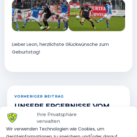
Lieber Leon, herzlichste Glückwünsche zum
Geburtstag!
VORHERIGER BEITRAG
UNSERE ERGEBNISSE VOM
WOCHENENDE
Ihre Privatsphäre
verwalten
Wir verwenden Technologien wie Cookies, um
Geräteinformationen zu speichern und/oder darauf