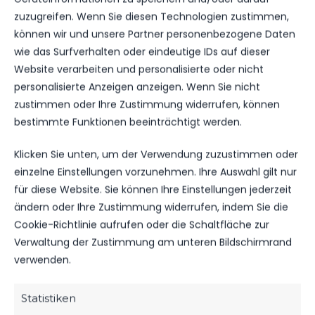
NÄCHSTER BEITRAG
zuzugreifen. Wenn Sie diesen Technologien zustimmen,
FSV-HALLENTURNIERE
können wir und unsere Partner personenbezogene Daten
wie das Surfverhalten oder eindeutige IDs auf dieser
Website verarbeiten und personalisierte oder nicht
personalisierte Anzeigen anzeigen. Wenn Sie nicht
zustimmen oder Ihre Zustimmung widerrufen, können
WEITERE MELDUNGEN
bestimmte Funktionen beeinträchtigt werden.
DAS KÖNNTE DICH
Klicken Sie unten, um der Verwendung zuzustimmen oder
AUCH INTERESSIEREN.
einzelne Einstellungen vorzunehmen. Ihre Auswahl gilt nur
für diese Website. Sie können Ihre Einstellungen jederzeit
ändern oder Ihre Zustimmung widerrufen, indem Sie die
Cookie-Richtlinie aufrufen oder die Schaltfläche zur
SPONSOREN
Verwaltung der Zustimmung am unteren Bildschirmrand
MBS VERLÄNGERT SEIN SPONSORING
verwenden.
BEIM FSV
53
06. Aug. 2026
Statistiken