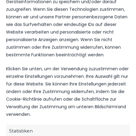
Geräteinformationen zu speichern und/oder darauf
NÄCHSTER BEITRAG
zuzugreifen. Wenn Sie diesen Technologien zustimmen,
2. LUCKENWALDER
können wir und unsere Partner personenbezogene Daten
TURMPOKAL
wie das Surfverhalten oder eindeutige IDs auf dieser
Website verarbeiten und personalisierte oder nicht
personalisierte Anzeigen anzeigen. Wenn Sie nicht
zustimmen oder Ihre Zustimmung widerrufen, können
WEITERE MELDUNGEN
bestimmte Funktionen beeinträchtigt werden.
DAS KÖNNTE DICH
Klicken Sie unten, um der Verwendung zuzustimmen oder
AUCH INTERESSIEREN.
einzelne Einstellungen vorzunehmen. Ihre Auswahl gilt nur
für diese Website. Sie können Ihre Einstellungen jederzeit
ändern oder Ihre Zustimmung widerrufen, indem Sie die
Cookie-Richtlinie aufrufen oder die Schaltfläche zur
1.MÄNNER
Verwaltung der Zustimmung am unteren Bildschirmrand
HERBER DÄMPFER AUF DEM WEG ZUM
verwenden.
KLASSENERHALT
196
02. Aug. 2026
Statistiken