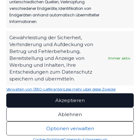
unterschiedlichen Quellen, Verknüpfung
verschiedener Endgeräte, Identifikation von
Endgeräten anhand automatisch übermittelter
Informationen.
Gewährleistung der Sicherheit,
Verhinderung und Aufdeckung von
OFFIZIELLE VEREINSSEITE
Betrug und Fehlerbehebung,
DEIN HEIMSPIEL. DEIN FSV.
Bereitstellung und Anzeige von
Immer aktiv
Werbung und Inhalten, Ihre
Tickets, Spielplan, News und Vereinsinfos – alles
Entscheidungen zum Datenschutz
kompakt auf einen Blick.
speichern und übermitteln.
Verwalten von 1380-Lieferanten
Lese mehr über diese Zwecke
TICKETS
Akzeptieren
Eintrittspreise & Spieltag
Ablehnen
Optionen verwalten
SPIELPLAN
Nächste Partien ansehen
Cookie-Richtlinie
Datenschutz
Impressum