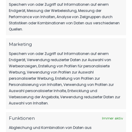
Speichern von oder Zugriff auf Informationen auf einem
Endgerät, Messung der Werbeleistung, Messung der
1.MÄNNER
Performance von Inhalten, Analyse von Zielgruppen durch
Statistiken oder Kombinationen von Daten aus verschiedenen
WIR VERPFLICHTEN TILL JACOBI!
Quellen.
152
31. Juli 2026
Marketing
Speichern von oder Zugriff auf Informationen auf einem
1.MÄNNER
Endgerät, Verwendung reduzierter Daten zur Auswahl von
Werbeanzeigen, Erstellung von Profilen für personalisierte
TROTZ VERDIENTER NIEDERLAGE GEGEN
Werbung, Verwendung von Profilen zur Auswahl
DEN MEISTER VERHALTENER OPTIMISMUS
personalisierter Werbung, Erstellung von Profilen zur
301
26. Juli 2026
Personalisierung von Inhalten, Verwendung von Profilen zur
Auswahl personalisierter Inhalte, Entwicklung und
Verbesserung der Angebote, Verwendung reduzierter Daten zur
Auswahl von Inhalten.
Funktionen
Immer aktiv
Abgleichung und Kombination von Daten aus