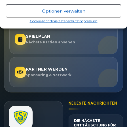
TICKETS
Eintrittspreise & Spieltag
Optionen verwalten
Cookie-Richtlinie
Datenschutz
Impressum
SPIELPLAN
Nächste Partien ansehen
PARTNER WERDEN
Sponsoring & Netzwerk
NEUESTE NACHRICHTEN
DIE NÄCHSTE
ENTTÄUSCHUNG FÜR