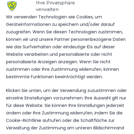
Ihre Privatsphäre
VEREINSSPIELPLAN VOM
verwalten
26.09 – 28.09.25
Wir verwenden Technologien wie Cookies, um
Geräteinformationen zu speichern und/oder darauf
zuzugreifen. Wenn Sie diesen Technologien zustimmen,
können wir und unsere Partner personenbezogene Daten
NÄCHSTER BEITRAG
wie das Surfverhalten oder eindeutige IDs auf dieser
ANMELDUNG ZUM
Website verarbeiten und personalisierte oder nicht
HERBSTFERIENCAMP MIT
personalisierte Anzeigen anzeigen. Wenn Sie nicht
UNION BERLIN
zustimmen oder Ihre Zustimmung widerrufen, können
bestimmte Funktionen beeinträchtigt werden.
Klicken Sie unten, um der Verwendung zuzustimmen oder
einzelne Einstellungen vorzunehmen. Ihre Auswahl gilt nur
WEITERE MELDUNGEN
DAS KÖNNTE DICH
für diese Website. Sie können Ihre Einstellungen jederzeit
ändern oder Ihre Zustimmung widerrufen, indem Sie die
AUCH INTERESSIEREN.
Cookie-Richtlinie aufrufen oder die Schaltfläche zur
Verwaltung der Zustimmung am unteren Bildschirmrand