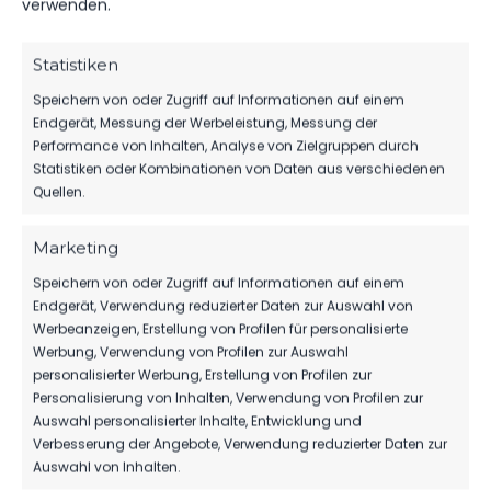
verwenden.
1.MÄNNER
Statistiken
TIM MEYER WECHSELT ZU GERMANIA
HALBERSTADT
Speichern von oder Zugriff auf Informationen auf einem
Endgerät, Messung der Werbeleistung, Messung der
91
07. Aug. 2026
Performance von Inhalten, Analyse von Zielgruppen durch
Statistiken oder Kombinationen von Daten aus verschiedenen
Quellen.
SPONSOREN
Marketing
MBS VERLÄNGERT SEIN SPONSORING
BEIM FSV
Speichern von oder Zugriff auf Informationen auf einem
Endgerät, Verwendung reduzierter Daten zur Auswahl von
91
06. Aug. 2026
Werbeanzeigen, Erstellung von Profilen für personalisierte
Werbung, Verwendung von Profilen zur Auswahl
personalisierter Werbung, Erstellung von Profilen zur
Personalisierung von Inhalten, Verwendung von Profilen zur
1.MÄNNER
Auswahl personalisierter Inhalte, Entwicklung und
Verbesserung der Angebote, Verwendung reduzierter Daten zur
WIR VERPFLICHTEN TILL JACOBI!
Auswahl von Inhalten.
177
31. Juli 2026