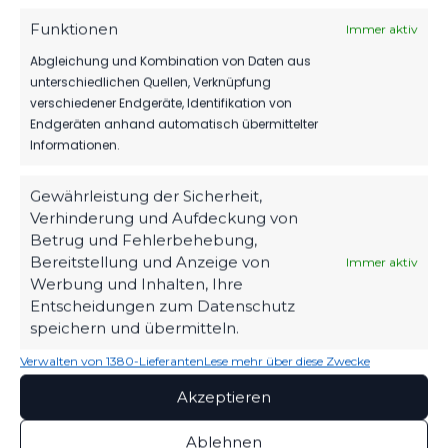
Funktionen
Immer aktiv
Abgleichung und Kombination von Daten aus
unterschiedlichen Quellen, Verknüpfung
verschiedener Endgeräte, Identifikation von
Endgeräten anhand automatisch übermittelter
Informationen.
Gewährleistung der Sicherheit,
Verhinderung und Aufdeckung von
Betrug und Fehlerbehebung,
Bereitstellung und Anzeige von
Immer aktiv
Werbung und Inhalten, Ihre
OFFIZIELLE VEREINSSEITE
Entscheidungen zum Datenschutz
DEIN HEIMSPIEL. DEIN FSV.
speichern und übermitteln.
Verwalten von 1380-Lieferanten
Lese mehr über diese Zwecke
Tickets, Spielplan, News und Vereinsinfos – alles
kompakt auf einen Blick.
Akzeptieren
Ablehnen