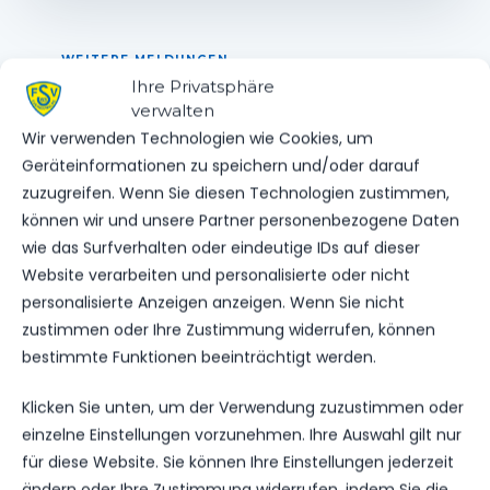
WEITERE MELDUNGEN
DAS KÖNNTE DICH
Ihre Privatsphäre
verwalten
AUCH INTERESSIEREN.
Wir verwenden Technologien wie Cookies, um
Geräteinformationen zu speichern und/oder darauf
zuzugreifen. Wenn Sie diesen Technologien zustimmen,
können wir und unsere Partner personenbezogene Daten
1.MÄNNER
wie das Surfverhalten oder eindeutige IDs auf dieser
NOFV FIXIERT DIE LETZTEN SPIELTAGE
Website verarbeiten und personalisierte oder nicht
personalisierte Anzeigen anzeigen. Wenn Sie nicht
202
01. Apr. 2026
zustimmen oder Ihre Zustimmung widerrufen, können
bestimmte Funktionen beeinträchtigt werden.
VEREINSSPIELPLAN
Klicken Sie unten, um der Verwendung zuzustimmen oder
einzelne Einstellungen vorzunehmen. Ihre Auswahl gilt nur
ERGEBNISSE VOM WOCHENENDE
für diese Website. Sie können Ihre Einstellungen jederzeit
247
15. Dez. 2025
ändern oder Ihre Zustimmung widerrufen, indem Sie die