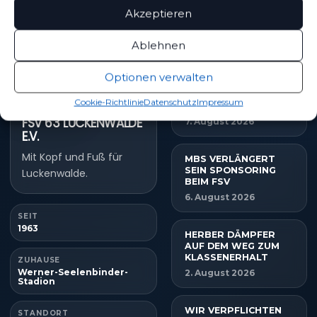
Akzeptieren
NEUESTE NACHRICHTEN
Ablehnen
Optionen verwalten
TIM MEYER WECHSELT
ZU GERMANIA
Cookie-Richtlinie
Datenschutz
Impressum
HALBERSTADT
FSV 63 LUCKENWALDE
7. August 2026
E.V.
Mit Kopf und Fuß für
MBS VERLÄNGERT
SEIN SPONSORING
Luckenwalde.
BEIM FSV
6. August 2026
SEIT
1963
HERBER DÄMPFER
AUF DEM WEG ZUM
KLASSENERHALT
ZUHAUSE
Werner-Seelenbinder-
2. August 2026
Stadion
WIR VERPFLICHTEN
STANDORT