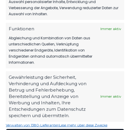
Auswahl personalisierter Inhalte, Entwicklung und
DEIN HEIMSPIEL. DEIN FSV.
Verbesserung der Angebote, Verwendung reduzierter Daten zur
Auswahl von Inhalten.
Tickets, Spielplan, News und Vereinsinfos – alles
kompakt auf einen Blick.
Funktionen
Immer aktiv
Abgleichung und Kombination von Daten aus
TICKETS
unterschiedlichen Quellen, Verknüpfung
verschiedener Endgeräte, Identifikation von
Eintrittspreise & Spieltag
Endgeräten anhand automatisch übermittelter
Informationen.
Gewährleistung der Sicherheit,
SPIELPLAN
Verhinderung und Aufdeckung von
Nächste Partien ansehen
Betrug und Fehlerbehebung,
Bereitstellung und Anzeige von
Immer aktiv
Werbung und Inhalten, Ihre
Entscheidungen zum Datenschutz
PARTNER WERDEN
speichern und übermitteln.
Sponsoring & Netzwerk
Verwalten von 1380-Lieferanten
Lese mehr über diese Zwecke