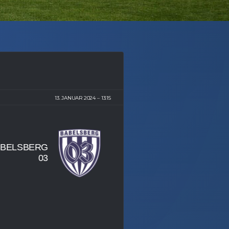
13. JANUAR 2024
13:15
ABELSBERG
03