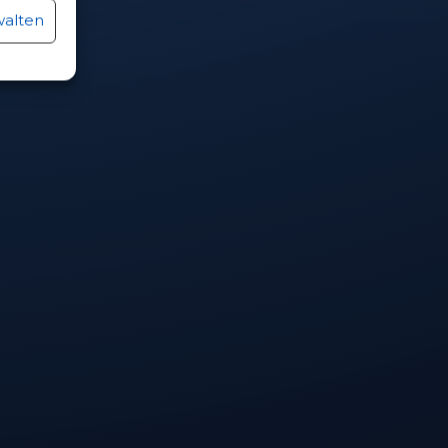
walten
r aktiv