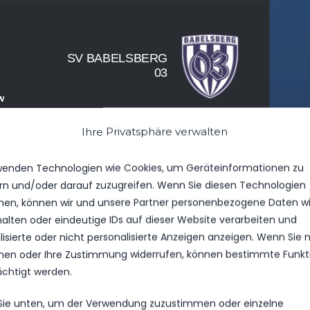
SV BABELSBERG
03
W
Ihre Privatsphäre verwalten
wenden Technologien wie Cookies, um Geräteinformationen zu
rn und/oder darauf zuzugreifen. Wenn Sie diesen Technologien
en, können wir und unsere Partner personenbezogene Daten w
LE LUDWIGSFELDE
13. JANUAR 2024
12:07
halten oder eindeutige IDs auf dieser Website verarbeiten und
isierte oder nicht personalisierte Anzeigen anzeigen. Wenn Sie n
en oder Ihre Zustimmung widerrufen, können bestimmte Funkt
ächtigt werden.
SG BLAU-WEISS B
–
EELITZ
 Sie unten, um der Verwendung zuzustimmen oder einzelne