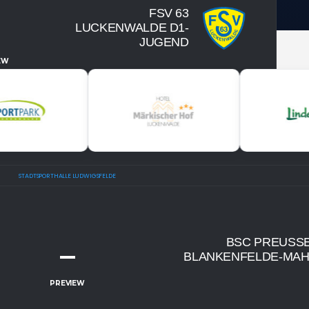
FSV 63
LUCKENWALDE D1-
JUGEND
EW
STADTSPORTHALLE LUDWIGSFELDE
BSC PREUSSEN
–
LANKENFELDE-MAH
PREVIEW
TICKETS
SPIELPLAN
akt auf
Eintrittspreise & Spieltag
Nächste Part