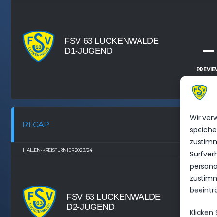
FSV 63 LUCKENWALDE
–
D1-JUGEND
PREVIE
Wir ver
RECAP
speiche
zustimm
HALLEN-KREISTURNIER 2023/24
STADTSPORTHAL
Surfver
personal
zustimm
beeintr
FSV 63 LUCKENWALDE
D2-JUGEND
Klicken