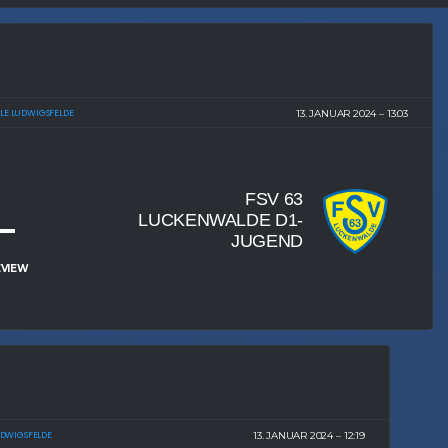
LE LUDWIGSFELDE
13. JANUAR 2024
13:03
FSV 63
–
LUCKENWALDE D1-
JUGEND
VIEW
UDWIGSFELDE
13. JANUAR 2024
12:19