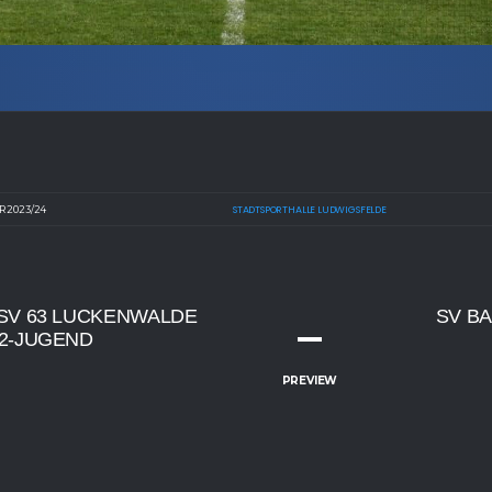
 2023/24
STADTSPORTHALLE LUDWIGSFELDE
SV 63 LUCKENWALDE
SV B
–
2-JUGEND
PREVIEW