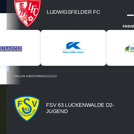
–
LUDWIGSFELDER FC
PREVI
RECAP
HALLEN-KREISTURNIER 2023/24
FSV 63 LUCKENWALDE D2-
OFFIZIELLE VEREINSSEITE
JUGEND
DEIN HEIMSPIEL. DEIN FSV.
Tickets, Spielplan, News und Vereinsinfos – alles komp