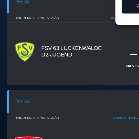
RECAP
Abgleic
Verknüp
anhand 
HALLEN-KREISTURNIER 2023/24
STADTSPORTHALLE L
Gewäh
Aufde
Berei
Ihre 
überm
FSV 63 LUCKENWALDE
–
D2-JUGEND
PREVIE
RECAP
HALLEN-KREISTURNIER 2023/24
STADTSPORTHALLE 