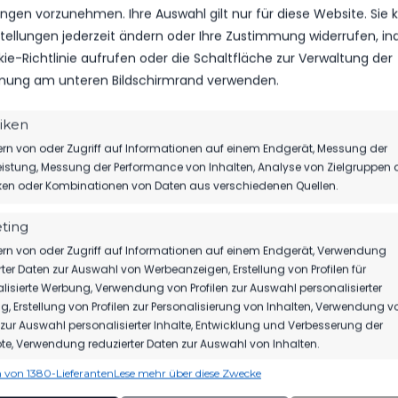
lungen vorzunehmen. Ihre Auswahl gilt nur für diese Website. Sie
VIEW
nstellungen jederzeit ändern oder Ihre Zustimmung widerrufen, i
kie-Richtlinie aufrufen oder die Schaltfläche zur Verwaltung der
ung am unteren Bildschirmrand verwenden.
tiken
rn von oder Zugriff auf Informationen auf einem Endgerät, Messung der
LE LUDWIGSFELDE
13. JANUAR 2024
11:40
istung, Messung der Performance von Inhalten, Analyse von Zielgruppen 
iken oder Kombinationen von Daten aus verschiedenen Quellen.
ting
FSV 63
–
rn von oder Zugriff auf Informationen auf einem Endgerät, Verwendung
LUCKENWALDE D1-
rter Daten zur Auswahl von Werbeanzeigen, Erstellung von Profilen für
JUGEND
lisierte Werbung, Verwendung von Profilen zur Auswahl personalisierter
VIEW
, Erstellung von Profilen zur Personalisierung von Inhalten, Verwendung v
n zur Auswahl personalisierter Inhalte, Entwicklung und Verbesserung der
e, Verwendung reduzierter Daten zur Auswahl von Inhalten.
 von 1380-Lieferanten
Lese mehr über diese Zwecke
ionen
Imme