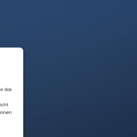
ie das
icht
ionen