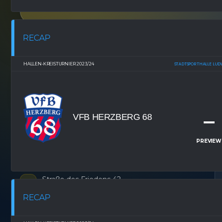
einen Blick.
RECAP
N
FSV 63 LUCKENWALDE
HALLEN-KREISTURNIER 2023/24
STADTSPORTHALLE LUD
E.V.
Mit Kopf und Fuß für
Luckenwalde.
–
VFB HERZBERG 68
SEIT
ZUHAUSE
STANDORT
1963
Werner-
Luckenwalde
PREVIEW
Seelenbinder-
Stadion
Straße des Friedens 42
14943 Luckenwalde
RECAP
03371 / 400 99 25