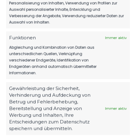
Personalisierung von Inhalten, Verwendung von Profilen zur
Auswahl personalisierter Inhalte, Entwicklung und
OFFIZIELLE VEREINSSEITE
Verbesserung der Angebote, Verwendung reduzierter Daten zur
DEIN HEIMSPIEL. DEIN FSV.
Auswahl von Inhalten.
Tickets, Spielplan, News und Vereinsinfos – alles
Funktionen
Immer aktiv
kompakt auf einen Blick.
Abgleichung und Kombination von Daten aus
unterschiedlichen Quellen, Verknüpfung
verschiedener Endgeräte, Identifikation von
TICKETS
Endgeräten anhand automatisch übermittelter
Eintrittspreise & Spieltag
Informationen.
Gewährleistung der Sicherheit,
Verhinderung und Aufdeckung von
SPIELPLAN
Betrug und Fehlerbehebung,
Nächste Partien ansehen
Bereitstellung und Anzeige von
Immer aktiv
Werbung und Inhalten, Ihre
Entscheidungen zum Datenschutz
speichern und übermitteln.
PARTNER WERDEN