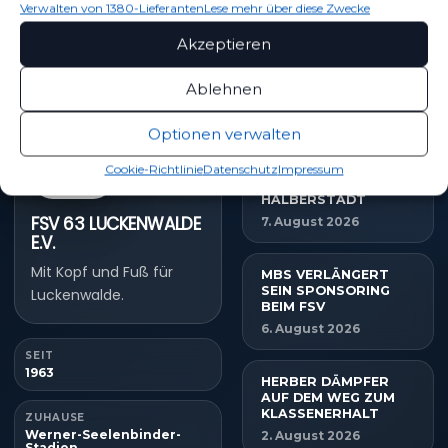
Sponsoring & Netzwerk
Verwalten von 1380-Lieferanten
Lese mehr über diese Zwecke
Akzeptieren
Ablehnen
NEUESTE NACHRICHTEN
Optionen verwalten
TIM MEYER WECHSELT
Cookie-Richtlinie
Datenschutz
Impressum
ZU GERMANIA
HALBERSTADT
FSV 63 LUCKENWALDE
7. August 2026
E.V.
Mit Kopf und Fuß für
MBS VERLÄNGERT
SEIN SPONSORING
Luckenwalde.
BEIM FSV
6. August 2026
SEIT
1963
HERBER DÄMPFER
AUF DEM WEG ZUM
KLASSENERHALT
ZUHAUSE
Werner-Seelenbinder-
2. August 2026
Stadion