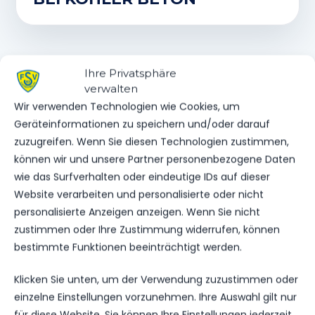
Ihre Privatsphäre
WEITERE MELDUNGEN
DAS KÖNNTE DICH
verwalten
Wir verwenden Technologien wie Cookies, um
AUCH INTERESSIEREN.
Geräteinformationen zu speichern und/oder darauf
zuzugreifen. Wenn Sie diesen Technologien zustimmen,
können wir und unsere Partner personenbezogene Daten
wie das Surfverhalten oder eindeutige IDs auf dieser
1.MÄNNER
Website verarbeiten und personalisierte oder nicht
NOFV FIXIERT DIE LETZTEN SPIELTAGE
personalisierte Anzeigen anzeigen. Wenn Sie nicht
zustimmen oder Ihre Zustimmung widerrufen, können
202
01. Apr. 2026
bestimmte Funktionen beeinträchtigt werden.
Klicken Sie unten, um der Verwendung zuzustimmen oder
VEREINSSPIELPLAN
einzelne Einstellungen vorzunehmen. Ihre Auswahl gilt nur
für diese Website. Sie können Ihre Einstellungen jederzeit