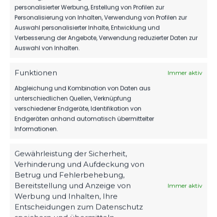
personalisierter Werbung, Erstellung von Profilen zur
MBS VERLÄNGERT SEIN SPONSORING
Personalisierung von Inhalten, Verwendung von Profilen zur
BEIM FSV
Auswahl personalisierter Inhalte, Entwicklung und
Verbesserung der Angebote, Verwendung reduzierter Daten zur
80
06. Aug. 2026
Auswahl von Inhalten.
Funktionen
Immer aktiv
1.MÄNNER
Abgleichung und Kombination von Daten aus
WIR VERPFLICHTEN TILL JACOBI!
unterschiedlichen Quellen, Verknüpfung
verschiedener Endgeräte, Identifikation von
169
31. Juli 2026
Endgeräten anhand automatisch übermittelter
Informationen.
Gewährleistung der Sicherheit,
Verhinderung und Aufdeckung von
Betrug und Fehlerbehebung,
Bereitstellung und Anzeige von
Immer aktiv
Werbung und Inhalten, Ihre
Entscheidungen zum Datenschutz