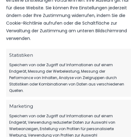
einzelne Einstellungen vorzunehmen. Ihre Auswahl gilt nur
15.06. – 16.06.24
für diese Website. Sie können Ihre Einstellungen jederzeit
ändern oder Ihre Zustimmung widerrufen, indem Sie die
Cookie-Richtlinie aufrufen oder die Schaltfläche zur
Verwaltung der Zustimmung am unteren Bildschirmrand
WEITERE MELDUNGEN
verwenden.
DAS KÖNNTE DICH
Statistiken
AUCH INTERESSIEREN.
Speichern von oder Zugriff auf Informationen auf einem
Endgerät, Messung der Werbeleistung, Messung der
Performance von Inhalten, Analyse von Zielgruppen durch
Statistiken oder Kombinationen von Daten aus verschiedenen
1.MÄNNER
Quellen.
TIM MEYER WECHSELT ZU GERMANIA
HALBERSTADT
Marketing
79
07. Aug. 2026
Speichern von oder Zugriff auf Informationen auf einem
Endgerät, Verwendung reduzierter Daten zur Auswahl von
Werbeanzeigen, Erstellung von Profilen für personalisierte
Werbung, Verwendung von Profilen zur Auswahl
SPONSOREN