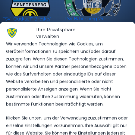
FSV Babelsberg 74
FSV “Glückauf” Brieske/​
15. Dezember 2022
Senftenberg
Ihre Privatsphäre
Ähnlicher Beitrag
22. September 2022
verwalten
Ähnlicher Beitrag
Wir verwenden Technologien wie Cookies, um
FSV Bernau
Geräteinformationen zu speichern und/oder darauf
7. Oktober 2018
zuzugreifen. Wenn Sie diesen Technologien zustimmen,
Ähnlicher Beitrag
können wir und unsere Partner personenbezogene Daten
wie das Surfverhalten oder eindeutige IDs auf dieser
Website verarbeiten und personalisierte oder nicht
personalisierte Anzeigen anzeigen. Wenn Sie nicht
zustimmen oder Ihre Zustimmung widerrufen, können
bestimmte Funktionen beeinträchtigt werden.
Klicken Sie unten, um der Verwendung zuzustimmen oder
einzelne Einstellungen vorzunehmen. Ihre Auswahl gilt nur
für diese Website. Sie können Ihre Einstellungen jederzeit