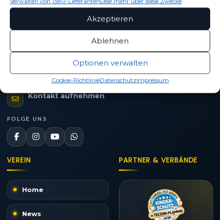
Verwalten von 1380-Lieferanten
Lese mehr über diese Zwecke
WIR VERPFLICHTEN
STANDORT
Akzeptieren
TILL JACOBI!
Luckenwalde
31. Juli 2026
Ablehnen
Straße des Friedens 42
14943 Luckenwalde
Optionen verwalten
03371 / 400 99 25
Cookie-Richtlinie
Datenschutz
Impressum
Kontakt aufnehmen
FOLGE UNS
VEREIN
PARTNER & VERBÄNDE
Home
News