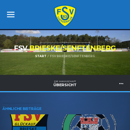
FSV
BRIESKE/​SENFTENBERG
START
FSV BRIESKE/​SENFTENBERG
DIE MANNSCHAFT
ÜBERSICHT
ÄHNLICHE BEITRÄGE