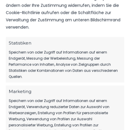
ändern oder Ihre Zustimmung widerrufen, indem Sie die
OFFIZIELLE VEREINSSEITE
Cookie-Richtlinie aufrufen oder die Schaltfläche zur
DEIN HEIMSPIEL. DEIN FSV.
Verwaltung der Zustimmung am unteren Bildschirmrand
verwenden.
Tickets, Spielplan, News und Vereinsinfos – alles
kompakt auf einen Blick.
Statistiken
Speichern von oder Zugriff auf Informationen auf einem
TICKETS
Endgerät, Messung der Werbeleistung, Messung der
Eintrittspreise & Spieltag
Performance von Inhalten, Analyse von Zielgruppen durch
Statistiken oder Kombinationen von Daten aus verschiedenen
Quellen.
SPIELPLAN
Marketing
Nächste Partien ansehen
Speichern von oder Zugriff auf Informationen auf einem
Endgerät, Verwendung reduzierter Daten zur Auswahl von
Werbeanzeigen, Erstellung von Profilen für personalisierte
Werbung, Verwendung von Profilen zur Auswahl
PARTNER WERDEN
personalisierter Werbung, Erstellung von Profilen zur
Sponsoring & Netzwerk