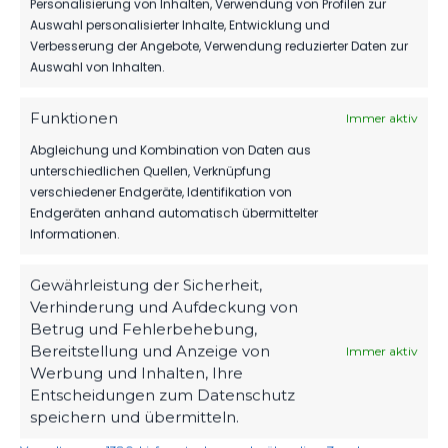
Personalisierung von Inhalten, Verwendung von Profilen zur
Auswahl personalisierter Inhalte, Entwicklung und
Verbesserung der Angebote, Verwendung reduzierter Daten zur
Auswahl von Inhalten.
NEUESTE NACHRICHTEN
Funktionen
Immer aktiv
Abgleichung und Kombination von Daten aus
TIM MEYER WECHSELT
unterschiedlichen Quellen, Verknüpfung
ZU GERMANIA
HALBERSTADT
verschiedener Endgeräte, Identifikation von
FSV 63 LUCKENWALDE
7. August 2026
Endgeräten anhand automatisch übermittelter
E.V.
Informationen.
Mit Kopf und Fuß für
MBS VERLÄNGERT
SEIN SPONSORING
Luckenwalde.
Gewährleistung der Sicherheit,
BEIM FSV
Verhinderung und Aufdeckung von
6. August 2026
Betrug und Fehlerbehebung,
SEIT
Bereitstellung und Anzeige von
Immer aktiv
1963
HERBER DÄMPFER
Werbung und Inhalten, Ihre
AUF DEM WEG ZUM
Entscheidungen zum Datenschutz
KLASSENERHALT
ZUHAUSE
speichern und übermitteln.
Werner-Seelenbinder-
2. August 2026
Stadion