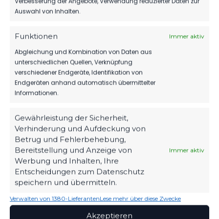
6
Verbesserung der Angebote, Verwendung reduzierter Daten zur
POLLASCH
MITTELFELD
Auswahl von Inhalten.
VIEW ALL PLAYERS
Funktionen
Immer aktiv
Abgleichung und Kombination von Daten aus
unterschiedlichen Quellen, Verknüpfung
verschiedener Endgeräte, Identifikation von
FSV 63 Luckenwalde auf FuPa
Endgeräten anhand automatisch übermittelter
Informationen.
Gewährleistung der Sicherheit,
KALENDER
Verhinderung und Aufdeckung von
Betrug und Fehlerbehebung,
Bereitstellung und Anzeige von
Immer aktiv
AUGUST 2026
Werbung und Inhalten, Ihre
Entscheidungen zum Datenschutz
M
D
M
D
F
S
S
speichern und übermitteln.
1
2
Verwalten von 1380-Lieferanten
Lese mehr über diese Zwecke
3
4
5
6
7
9
8
Akzeptieren