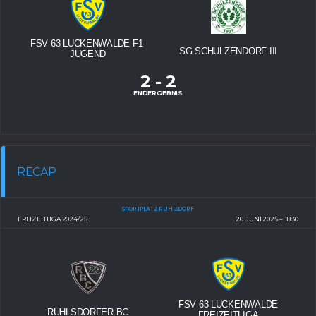
FSV 63 LUCKENWALDE F1-
SG SCHULZENDORF III
JUGEND
2
-
2
ENDERGEBNIS
RECAP
SPORTPLATZ RUHLSDORF
FREIZEITLIGA 2024/25
20. JUNI 2025
18:30
FSV 63 LUCKENWALDE
RUHLSDORFER BC
FREIZEITLIGA