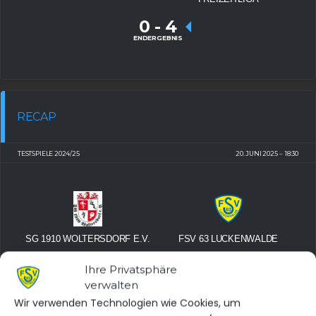
0
-
4
ENDERGEBNIS
RECAP
TESTSPIELE 2024/25
20. JUNI 2025
18:30
SG 1910 WOLTERSDORF E.V.
FSV 63 LUCKENWALDE
0
-
22
Ihre Privatsphäre
ENDERGEBNIS
verwalten
Wir verwenden Technologien wie Cookies, um