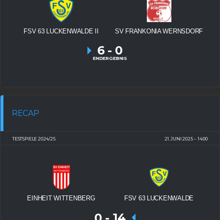
FSV 63 LUCKENWALDE II
SV FRANKONIA WERNSDORF
6
-
0
ENDERGEBNIS
RECAP
TESTSPIELE 2024/25
21. JUNI 2025
14:00
EINHEIT WITTENBERG
FSV 63 LUCKENWALDE
0
-
14