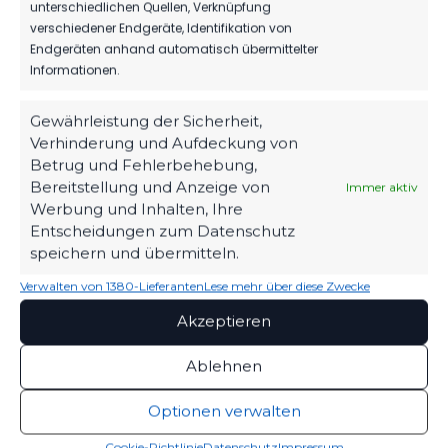
unterschiedlichen Quellen, Verknüpfung
verschiedener Endgeräte, Identifikation von
Endgeräten anhand automatisch übermittelter
Informationen.
FSV 63 LUCKENWALDE D2-
FC DEETZ
JUGEND
Gewährleistung der Sicherheit,
3
-
0
Verhinderung und Aufdeckung von
ENDERGEBNIS
Betrug und Fehlerbehebung,
Bereitstellung und Anzeige von
Immer aktiv
Werbung und Inhalten, Ihre
Entscheidungen zum Datenschutz
speichern und übermitteln.
RECAP
Verwalten von 1380-Lieferanten
Lese mehr über diese Zwecke
LANDESLIGA SÜD 2024/25
14. JUNI 2025
15:00
Akzeptieren
Ablehnen
Optionen verwalten
BSG PNEUMANT
FSV 63 LUCKENWALDE II
FÜRSTENWALDE
Cookie-Richtlinie
Datenschutz
Impressum