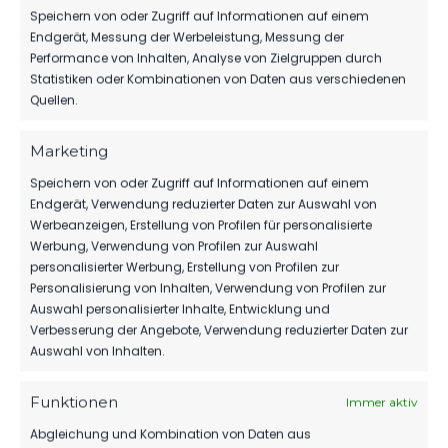
Speichern von oder Zugriff auf Informationen auf einem
LANDESLIGA C-JUGEND 2024/25
15. JUNI 2025
11:00
Endgerät, Messung der Werbeleistung, Messung der
Performance von Inhalten, Analyse von Zielgruppen durch
Statistiken oder Kombinationen von Daten aus verschiedenen
Quellen.
Marketing
SV 1908 GRÜN-WEISS
FSV 63 LUCKENWALDE C-
AHRENSFELDE
JUGEND
Speichern von oder Zugriff auf Informationen auf einem
2
-
1
Endgerät, Verwendung reduzierter Daten zur Auswahl von
Werbeanzeigen, Erstellung von Profilen für personalisierte
ENDERGEBNIS
Werbung, Verwendung von Profilen zur Auswahl
personalisierter Werbung, Erstellung von Profilen zur
Personalisierung von Inhalten, Verwendung von Profilen zur
Auswahl personalisierter Inhalte, Entwicklung und
Verbesserung der Angebote, Verwendung reduzierter Daten zur
RECAP
Auswahl von Inhalten.
WERNER-SEELENBINDER STADION KUNSTRASEN
Funktionen
Immer aktiv
LANDESLIGA 2024/25
15. JUNI 2025
10:00
Abgleichung und Kombination von Daten aus