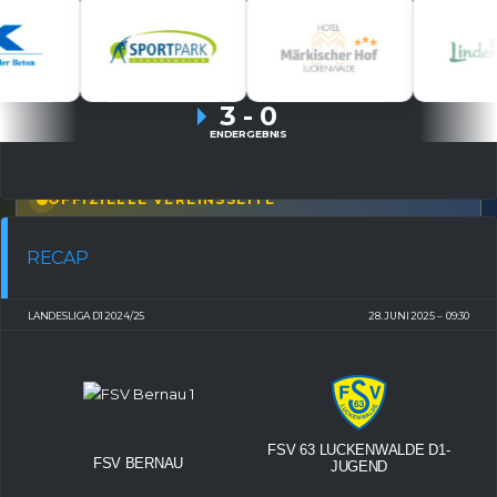
FSV 63 LUCKENWALDE D2-
SPG. DISSEN/SIELOW
JUGEND
3
-
0
ENDERGEBNIS
OFFIZIELLE VEREINSSEITE
DEIN HEIMSPIEL. DEIN FSV.
RECAP
Tickets, Spielplan, News und Vereinsinfos – alles
kompakt auf einen Blick.
LANDESLIGA D1 2024/25
28. JUNI 2025
09:30
TICKETS
Eintrittspreise & Spieltag
FSV 63 LUCKENWALDE D1-
FSV BERNAU
JUGEND