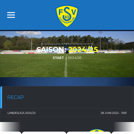
SAISON:
2024/25
START
2024/25
RECAP
1
2
3
LANDESLIGA 2024/25
28. JUNI 2025
11:00