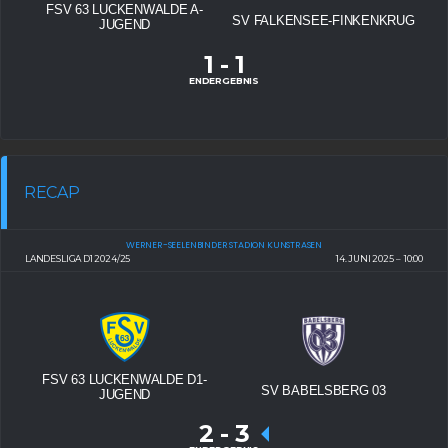
FSV 63 LUCKENWALDE A-
SV FALKENSEE-FINKENKRUG
JUGEND
1
-
1
ENDERGEBNIS
RECAP
WERNER-SEELENBINDER STADION KUNSTRASEN
LANDESLIGA D1 2024/25
14. JUNI 2025
10:00
FSV 63 LUCKENWALDE D1-
SV BABELSBERG 03
JUGEND
2
-
3