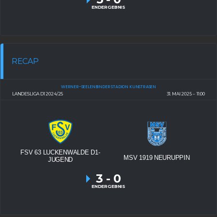
ENDERGEBNIS
RECAP
WERNER-SEELENBINDER STADION KUNSTRASEN
LANDESLIGA D1 2024/25
31. MAI 2025
11:00
FSV 63 LUCKENWALDE D1-
MSV 1919 NEURUPPIN
JUGEND
3
-
0
ENDERGEBNIS