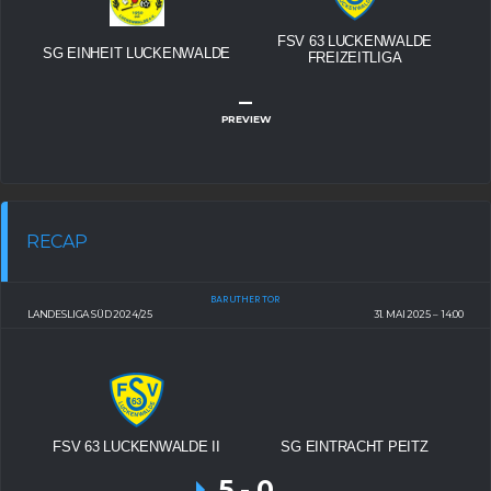
FSV 63 LUCKENWALDE
SG EINHEIT LUCKENWALDE
FREIZEITLIGA
–
PREVIEW
RECAP
BARUTHER TOR
LANDESLIGA SÜD 2024/25
31. MAI 2025
14:00
FSV 63 LUCKENWALDE II
SG EINTRACHT PEITZ
5
-
0