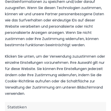
Geräteinformationen zu speichern und/oder darauf
zuzugreifen. Wenn Sie diesen Technologien zustimmen,
können wir und unsere Partner personenbezogene Daten
RECAP
wie das Surfverhalten oder eindeutige IDs auf dieser
Website verarbeiten und personalisierte oder nicht
WERNER-SEELENBINDER STADION KUNSTRASEN
KINDERFUSSBALL 2024/25
15. JUNI 2025
11:30
personalisierte Anzeigen anzeigen. Wenn Sie nicht
zustimmen oder Ihre Zustimmung widerrufen, können
bestimmte Funktionen beeinträchtigt werden.
Klicken Sie unten, um der Verwendung zuzustimmen oder
FSV 63 LUCKENWALDE F2-
einzelne Einstellungen vorzunehmen. Ihre Auswahl gilt nur
SV WASSMANNSDORF
JUGEND
für diese Website. Sie können Ihre Einstellungen jederzeit
0
-
8
ändern oder Ihre Zustimmung widerrufen, indem Sie die
ENDERGEBNIS
Cookie-Richtlinie aufrufen oder die Schaltfläche zur
Verwaltung der Zustimmung am unteren Bildschirmrand
verwenden.
RECAP
Statistiken