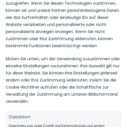
dieser Liga dabei sind, ist ein Privileg. Wir werden
zuzugreifen. Wenn Sie diesen Technologien zustimmen,
versuchen unser Profil weiterhin klar
können wir und unsere Partner personenbezogene Daten
herauszustellen und an allen Ketten ziehen, um
wie das Surfverhalten oder eindeutige IDs auf dieser
Spieler zu entwickeln und die Vereinsziele dabei
Website verarbeiten und personalisierte oder nicht
zu erreichen”:
kommentiert Hendrik Brösel weiter
personalisierte Anzeigen anzeigen. Wenn Sie nicht
zur Besetzung dieser wichtigen Personalie.
zustimmen oder Ihre Zustimmung widerrufen, können
bestimmte Funktionen beeinträchtigt werden.
Klicken Sie unten, um der Verwendung zuzustimmen oder
einzelne Einstellungen vorzunehmen. Ihre Auswahl gilt nur
für diese Website. Sie können Ihre Einstellungen jederzeit
VORHERIGER BEITRAG
ändern oder Ihre Zustimmung widerrufen, indem Sie die
ABSCHIED FÄLLT SCHWER…
Cookie-Richtlinie aufrufen oder die Schaltfläche zur
Verwaltung der Zustimmung am unteren Bildschirmrand
verwenden.
NÄCHSTER BEITRAG
Statistiken
VERTRAGSVERLÄNGERUNG
Speichern von oder Zugriff auf Informationen auf einem