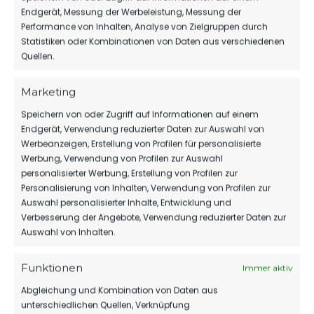
MIT JANEK REETZ
Endgerät, Messung der Werbeleistung, Messung der
Performance von Inhalten, Analyse von Zielgruppen durch
Statistiken oder Kombinationen von Daten aus verschiedenen
Quellen.
WEITERE MELDUNGEN
Marketing
DAS KÖNNTE DICH
Speichern von oder Zugriff auf Informationen auf einem
AUCH INTERESSIEREN.
Endgerät, Verwendung reduzierter Daten zur Auswahl von
Werbeanzeigen, Erstellung von Profilen für personalisierte
Werbung, Verwendung von Profilen zur Auswahl
personalisierter Werbung, Erstellung von Profilen zur
Personalisierung von Inhalten, Verwendung von Profilen zur
1.MÄNNER
Auswahl personalisierter Inhalte, Entwicklung und
Verbesserung der Angebote, Verwendung reduzierter Daten zur
TIM MEYER WECHSELT ZU GERMANIA
HALBERSTADT
Auswahl von Inhalten.
64
07. Aug. 2026
Funktionen
Immer aktiv
Abgleichung und Kombination von Daten aus
unterschiedlichen Quellen, Verknüpfung
SPONSOREN