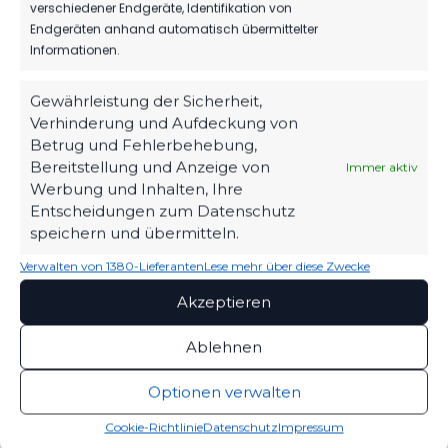
verschiedener Endgeräte, Identifikation von
Endgeräten anhand automatisch übermittelter
MBS VERLÄNGERT SEIN SPONSORING
BEIM FSV
Informationen.
74
06. Aug. 2026
Gewährleistung der Sicherheit,
Verhinderung und Aufdeckung von
Betrug und Fehlerbehebung,
1.MÄNNER
Bereitstellung und Anzeige von
Immer aktiv
Werbung und Inhalten, Ihre
HERBER DÄMPFER AUF DEM WEG ZUM
Entscheidungen zum Datenschutz
KLASSENERHALT
speichern und übermitteln.
208
02. Aug. 2026
Verwalten von 1380-Lieferanten
Lese mehr über diese Zwecke
Akzeptieren
Ablehnen
Optionen verwalten
Cookie-Richtlinie
Datenschutz
Impressum