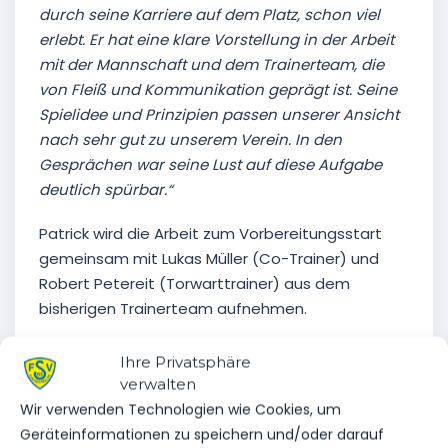
durch seine Karriere auf dem Platz, schon viel
erlebt. Er hat eine klare Vorstellung in der Arbeit
mit der Mannschaft und dem Trainerteam, die
von Fleiß und Kommunikation geprägt ist. Seine
Spielidee und Prinzipien passen unserer Ansicht
nach sehr gut zu unserem Verein. In den
Gesprächen war seine Lust auf diese Aufgabe
deutlich spürbar.“
Patrick wird die Arbeit zum Vorbereitungsstart
gemeinsam mit Lukas Müller (Co-Trainer) und
Robert Petereit (Torwarttrainer) aus dem
bisherigen Trainerteam aufnehmen.
„Auch wenn die letzten Entscheidungen in Auf-
Ihre Privatsphäre
und Abstieg noch nicht gefallen sind, so erkennt
verwalten
man schon jetzt die Kragenweite der Aufgabe in
Wir verwenden Technologien wie Cookies, um
der nächsten Saison. Dass wir auch 2026/2027 in
Geräteinformationen zu speichern und/oder darauf